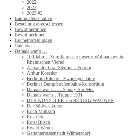
2022
2023
2023 #2
Baumpatenschaften
Bestellung abgeschlossen
Bewohner/innen
BewohnerInnen
Buchempfehlungen
Calendar
Damals war’s …
100 Jahre – Zum Jahrestag unserer Wohnanlage im
Rheinischen Viertel
Alexander Graf Stenbock-Fermor
Arthur Koestler
Berlin im Film der Zwanziger Jahre
Berliner Dampfstraßenbahn-Konsortium
Damals war’s……Sanary-Sur-Mer
Damals war’s…Truppe 1931
DER KÜNSTLER HANSJÖRG WAGNER
Der Südwestkorso
Erich Mühsam
Erik Ode
Ernst Busch
Ewald Wenck
Gartenterrassenstadt Wilmersdorf