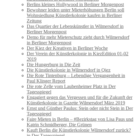
Berlins kleines Hollywood in Berliner Morgenpost
Bewohner leiden unter Mieterhöhungen Berlin soll
Wohnsiedlung Künstlerkolonie kaufen in Berliner
Zeitung
Das Quartier der Lebenskünstler in Wilmersdorf in
Berliner Morgenpost
Demo für mehr Mieterschutz zieht durch Wilmersdorf
in Berliner Morgenpost
Der Kiez der Kreativen in Berliner Woche
Der Verein der Künstlerkolonie in KiezEdition 01-02
2019
Die Hungerburg in Die Zeit
Die Künstlerkolonie in Wilmersdorf in Qiez
Die Rote Tintenburg – Lebendige Vergangenheit in
Paul Klinger Report
Die rote Zelle vom Laubenheimer Platz in Der
Tagesspiegel
Engagiert gegen das Vergessen und für die Zukunft der
Künstlerkolonie in Gazette Wilmersdorf März 2019
Ernst und Günther Paulus: Stein oder nicht Stein in Der
Tagesspiegel
Faire Mieten in Berlin – #Bezirkstag von Lisa Paus und
Katrin Schmidberger, Die Grünen
Kauft Berlin die Künstlerkolonie Wilmersdorf zurück?
in Der Tagesspiegel