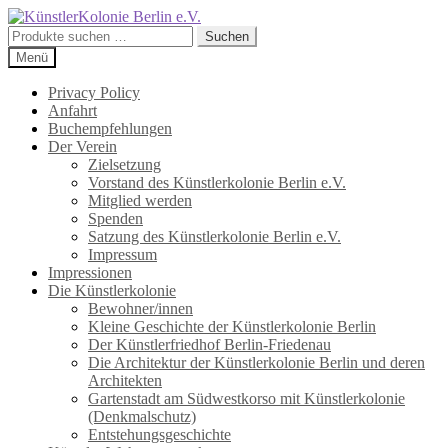
Zur
Zum
Navigation
Inhalt
Suchen
Suchen
springen
springen
nach:
Menü
Privacy Policy
Anfahrt
Buchempfehlungen
Der Verein
Zielsetzung
Vorstand des Künstlerkolonie Berlin e.V.
Mitglied werden
Spenden
Satzung des Künstlerkolonie Berlin e.V.
Impressum
Impressionen
Die Künstlerkolonie
Bewohner/innen
Kleine Geschichte der Künstlerkolonie Berlin
Der Künstlerfriedhof Berlin-Friedenau
Die Architektur der Künstlerkolonie Berlin und deren
Architekten
Gartenstadt am Südwestkorso mit Künstlerkolonie
(Denkmalschutz)
Entstehungsgeschichte