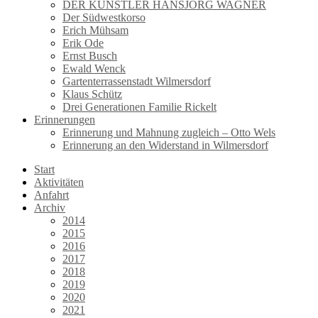
DER KÜNSTLER HANSJÖRG WAGNER
Der Südwestkorso
Erich Mühsam
Erik Ode
Ernst Busch
Ewald Wenck
Gartenterrassenstadt Wilmersdorf
Klaus Schütz
Drei Generationen Familie Rickelt
Erinnerungen
Erinnerung und Mahnung zugleich – Otto Wels
Erinnerung an den Widerstand in Wilmersdorf
Start
Aktivitäten
Anfahrt
Archiv
2014
2015
2016
2017
2018
2019
2020
2021