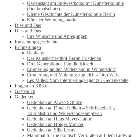
Gartenstadt am Südwestkorso mit Künstlerkolonie
(Denkmalschutz)
Kleine Geschichte der Künstlerkolonie Berlin
Künstler Wohnungsmarkt
Dies und Das
Dies und Das
Ihre Wünsche und Anregungen
Entstehungsgeschichte
Erinnerungen
Bauhaus
Der Künstlerfriedhof Berlin-Friedenau
Drei Generationen Familie Rickelt
Erinnerung an den Widerstand in Wilmersdorf
Erinnerung und Mahnung zugleich – Otto Wels
Les Milles: Vom Internierungslager zur Gedenkstätte
Fragen an KüKo
Gästebuch
Gedenken
Gedenken an Alwin Schütze
Gedenken an Dinah Nelken – Schriftstellerin,
Journalistin und Widerstandskämpferin
Gedenken an Hans Meyer-Hanno
Gedenken an Holger Münzer
Gedenken an Silja Lésny
Mahnmal für die politisch Verfolgten auf dem Ludwig-