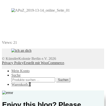
Views: 21
© KünstlerKolonie Berlin e.V. 2026
Privacy Policy
Erstellt mit WooCommerce
.
Mein Konto
Suche
Suchen
Suchen
nach:
Warenkorb
0
Enjoy this blog? Please