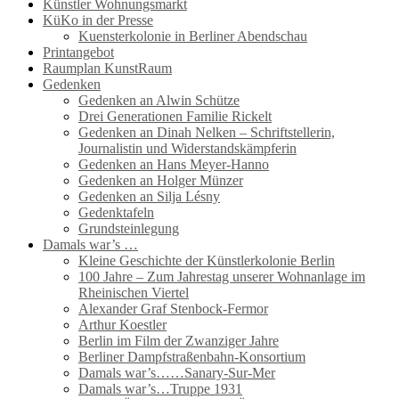
Künstler Wohnungsmarkt
KüKo in der Presse
Kuensterkolonie in Berliner Abendschau
Printangebot
Raumplan KunstRaum
Gedenken
Gedenken an Alwin Schütze
Drei Generationen Familie Rickelt
Gedenken an Dinah Nelken – Schriftstellerin,
Journalistin und Widerstandskämpferin
Gedenken an Hans Meyer-Hanno
Gedenken an Holger Münzer
Gedenken an Silja Lésny
Gedenktafeln
Grundsteinlegung
Damals war’s …
Kleine Geschichte der Künstlerkolonie Berlin
100 Jahre – Zum Jahrestag unserer Wohnanlage im
Rheinischen Viertel
Alexander Graf Stenbock-Fermor
Arthur Koestler
Berlin im Film der Zwanziger Jahre
Berliner Dampfstraßenbahn-Konsortium
Damals war’s……Sanary-Sur-Mer
Damals war’s…Truppe 1931