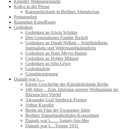
Künstler Wohnungsmarkt
KüKo in der Presse
Kuensterkolonie in Berliner Abendschau
Printangebot
Raumplan KunstRaum
Gedenken
Gedenken an Alwin Schütze
Drei Generationen Familie Rickelt
Gedenken an Dinah Nelken – Schriftstellerin,
Journalistin und Widerstandskämpferin
Gedenken an Hans Meyer-Hanno
Gedenken an Holger Münzer
Gedenken an Silja Lésny
Gedenktafeln
Grundsteinlegung
Damals war’s …
Kleine Geschichte der Künstlerkolonie Berlin
100 Jahre – Zum Jahrestag unserer Wohnanlage im
Rheinischen Viertel
Alexander Graf Stenbock-Fermor
Arthur Koestler
Berlin im Film der Zwanziger Jahre
Berliner Dampfstraßenbahn-Konsortium
Damals war’s……Sanary-Sur-Mer
Damals war’s…Truppe 1931