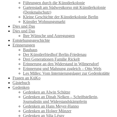
Führungen durch die Künstlerkolonie
Gartenstadt am Südwestkorso mit Künstlerkolonie
(Denkmalschutz)
Kleine Geschichte der Künstlerkolonie Berlin
Künstler Wohnungsmarkt
Dies und Das
Dies und Das
Ihre Wünsche und Anregungen
Entstehungsgeschichte
Erinnerungen
Bauhaus
Der Künstlerfriedhof Berlin-Friedenau
Drei Generationen Familie Rickelt
Erinnerung an den Widerstand in Wilmersdorf
Erinnerung und Mahnung zugleich – Otto Wels
Les Milles: Vom Internierungslager zur Gedenkstätte
Fragen an KüKo
Gästebuch
Gedenken
Gedenken an Alwin Schütze
Gedenken an Dinah Nelken – Schriftstellerin,
Journalistin und Widerstandskämpferin
Gedenken an Hans Meyer-Hanno
Gedenken an Holger Münzer
Gedenken an Silja Lésny