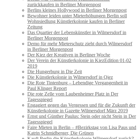
zurückkaufen in Berliner Morgenpost
Berlins kleines Hollywood in Berliner Morgenpost
Bewohner leiden unter Mieterhöhungen Berlin soll
Wohnsiedlung Künstlerkolonie kaufen in Berliner
Zeitung
Das Quartier der Lebenskünstler in Wilmersdorf in
Berliner Morgenpost
Demo für mehr Mieterschutz zieht durch Wilmersdorf
in Berliner Morgenpost
Der Kiez der Kreativen in Berliner Woche
Der Verein der Künstlerkolonie in KiezEdition 01-02
2019
Die Hungerburg in Die Zeit
Die Künstlerkolonie in Wilmersdorf in Qiez
Die Rote Tintenburg – Lebendige Vergangenheit in
Paul Klinger Report
Die rote Zelle vom Laubenheimer Platz in Der
Tagesspiegel
Engagiert gegen das Vergessen und für die Zukunft der
Künstlerkolonie in Gazette Wilmersdorf März 2019
Ernst und Günther Paulus: Stein oder nicht Stein in Der
Tagesspiegel
Faire Mieten in Berlin – #Bezirkstag von Lisa Paus und
Katrin Schmidberger, Die Grünen
Kauft Berlin die Künstlerkolonie Wilmersdorf zurück?