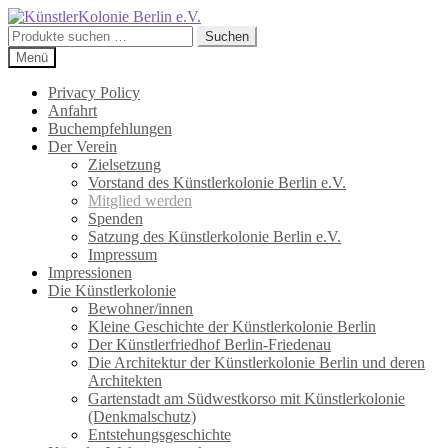
Zur
Zum
Navigation
Inhalt
Suchen
Suchen
springen
springen
nach:
Menü
Privacy Policy
Anfahrt
Buchempfehlungen
Der Verein
Zielsetzung
Vorstand des Künstlerkolonie Berlin e.V.
Mitglied werden
Spenden
Satzung des Künstlerkolonie Berlin e.V.
Impressum
Impressionen
Die Künstlerkolonie
Bewohner/innen
Kleine Geschichte der Künstlerkolonie Berlin
Der Künstlerfriedhof Berlin-Friedenau
Die Architektur der Künstlerkolonie Berlin und deren
Architekten
Gartenstadt am Südwestkorso mit Künstlerkolonie
(Denkmalschutz)
Entstehungsgeschichte