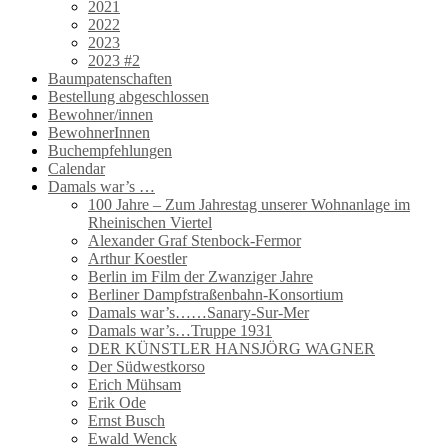
2021
2022
2023
2023 #2
Baumpatenschaften
Bestellung abgeschlossen
Bewohner/innen
BewohnerInnen
Buchempfehlungen
Calendar
Damals war’s …
100 Jahre – Zum Jahrestag unserer Wohnanlage im
Rheinischen Viertel
Alexander Graf Stenbock-Fermor
Arthur Koestler
Berlin im Film der Zwanziger Jahre
Berliner Dampfstraßenbahn-Konsortium
Damals war’s……Sanary-Sur-Mer
Damals war’s…Truppe 1931
DER KÜNSTLER HANSJÖRG WAGNER
Der Südwestkorso
Erich Mühsam
Erik Ode
Ernst Busch
Ewald Wenck