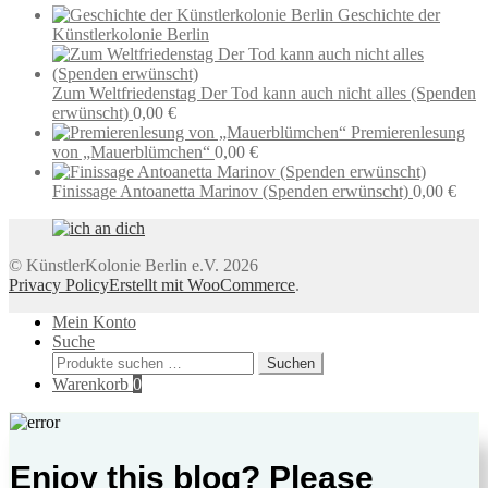
Geschichte der
Künstlerkolonie Berlin
Zum Weltfriedenstag Der Tod kann auch nicht alles (Spenden
erwünscht)
0,00
€
Premierenlesung
von „Mauerblümchen“
0,00
€
Finissage Antoanetta Marinov (Spenden erwünscht)
0,00
€
© KünstlerKolonie Berlin e.V. 2026
Privacy Policy
Erstellt mit WooCommerce
.
Mein Konto
Suche
Suchen
Suchen
nach:
Warenkorb
0
Enjoy this blog? Please