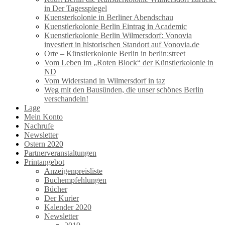
in Der Tagesspiegel
Kuensterkolonie in Berliner Abendschau
Kuenstlerkolonie Berlin Eintrag in Academic
Kuenstlerkolonie Berlin Wilmersdorf: Vonovia
investiert in historischen Standort auf Vonovia.de
Orte – Künstlerkolonie Berlin in berlin:street
Vom Leben im „Roten Block“ der Künstlerkolonie in
ND
Vom Widerstand in Wilmersdorf in taz
Weg mit den Bausünden, die unser schönes Berlin
verschandeln!
Lage
Mein Konto
Nachrufe
Newsletter
Ostern 2020
Partnerveranstaltungen
Printangebot
Anzeigenpreisliste
Buchempfehlungen
Bücher
Der Kurier
Kalender 2020
Newsletter