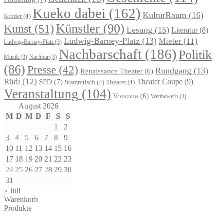
Kueko dabei
(162)
KulturRaum
(16)
Kinder
(4)
Künstler
(90)
Kunst
(51)
Lesung
(15)
Literatur
(8)
Ludwig-Barney-Platz
(13)
Mieter
(11)
Ludwig-Barnay-Platz
(3)
Nachbarschaft
(186)
Politik
Musik
(3)
Nachbar
(3)
(86)
Presse
(42)
Rundgang
(13)
Renaissance Theater
(6)
Rüdi
(12)
Theater Coupe
(9)
SPD
(7)
Stammtisch
(4)
Theater
(4)
Veranstaltung
(104)
Vonovia
(6)
Wettbewerb
(3)
August 2026
M
D
M
D
F
S
S
1
2
3
4
5
6
7
8
9
10
11
12
13
14
15
16
17
18
19
20
21
22
23
24
25
26
27
28
29
30
31
« Juli
Warenkorb
Produkte