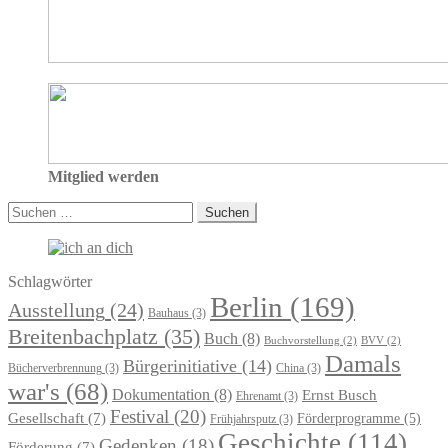
Mitglied werden
Suchen
nach:
Schlagwörter
Berlin
(169)
Ausstellung
(24)
Bauhaus
(3)
Breitenbachplatz
(35)
Buch
(8)
Buchvorstellung
(2)
BVV
(2)
Damals
Bürgerinitiative
(14)
Bücherverbrennung
(3)
China
(3)
war's
(68)
Dokumentation
(8)
Ernst Busch
Ehrenamt
(3)
Festival
(20)
Gesellschaft
(7)
Förderprogramme
(5)
Frühjahrsputz
(3)
Geschichte
(114)
Gedenken
(18)
Förderung
(7)