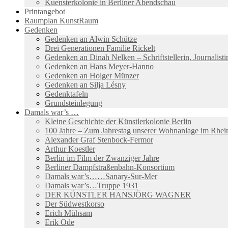
Kuensterkolonie in Berliner Abendschau
Printangebot
Raumplan KunstRaum
Gedenken
Gedenken an Alwin Schütze
Drei Generationen Familie Rickelt
Gedenken an Dinah Nelken – Schriftstellerin, Journalis
Gedenken an Hans Meyer-Hanno
Gedenken an Holger Münzer
Gedenken an Silja Lésny
Gedenktafeln
Grundsteinlegung
Damals war’s …
Kleine Geschichte der Künstlerkolonie Berlin
100 Jahre – Zum Jahrestag unserer Wohnanlage im Rhein
Alexander Graf Stenbock-Fermor
Arthur Koestler
Berlin im Film der Zwanziger Jahre
Berliner Dampfstraßenbahn-Konsortium
Damals war’s……Sanary-Sur-Mer
Damals war’s…Truppe 1931
DER KÜNSTLER HANSJÖRG WAGNER
Der Südwestkorso
Erich Mühsam
Erik Ode