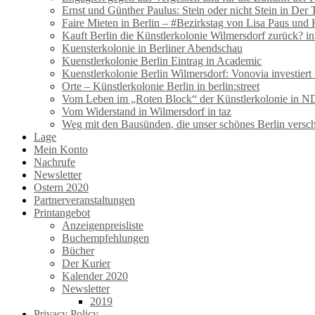
Ernst und Günther Paulus: Stein oder nicht Stein in Der 
Faire Mieten in Berlin – #Bezirkstag von Lisa Paus und
Kauft Berlin die Künstlerkolonie Wilmersdorf zurück? i
Kuensterkolonie in Berliner Abendschau
Kuenstlerkolonie Berlin Eintrag in Academic
Kuenstlerkolonie Berlin Wilmersdorf: Vonovia investiert 
Orte – Künstlerkolonie Berlin in berlin:street
Vom Leben im „Roten Block“ der Künstlerkolonie in N
Vom Widerstand in Wilmersdorf in taz
Weg mit den Bausünden, die unser schönes Berlin versc
Lage
Mein Konto
Nachrufe
Newsletter
Ostern 2020
Partnerveranstaltungen
Printangebot
Anzeigenpreisliste
Buchempfehlungen
Bücher
Der Kurier
Kalender 2020
Newsletter
2019
Privacy Policy