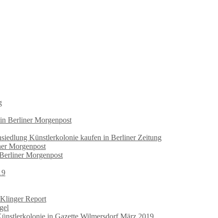
g
 in Berliner Morgenpost
iedlung Künstlerkolonie kaufen in Berliner Zeitung
iner Morgenpost
 Berliner Morgenpost
19
 Klinger Report
gel
Künstlerkolonie in Gazette Wilmersdorf März 2019