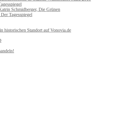
Tagesspiegel
 Katrin Schmidberger, Die Grünen
n Der Tagesspiegel
in historischen Standort auf Vonovia.de
D
handeln!