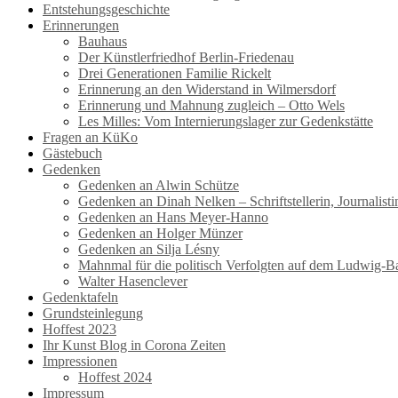
Entstehungsgeschichte
Erinnerungen
Bauhaus
Der Künstlerfriedhof Berlin-Friedenau
Drei Generationen Familie Rickelt
Erinnerung an den Widerstand in Wilmersdorf
Erinnerung und Mahnung zugleich – Otto Wels
Les Milles: Vom Internierungslager zur Gedenkstätte
Fragen an KüKo
Gästebuch
Gedenken
Gedenken an Alwin Schütze
Gedenken an Dinah Nelken – Schriftstellerin, Journalis
Gedenken an Hans Meyer-Hanno
Gedenken an Holger Münzer
Gedenken an Silja Lésny
Mahnmal für die politisch Verfolgten auf dem Ludwig-B
Walter Hasenclever
Gedenktafeln
Grundsteinlegung
Hoffest 2023
Ihr Kunst Blog in Corona Zeiten
Impressionen
Hoffest 2024
Impressum