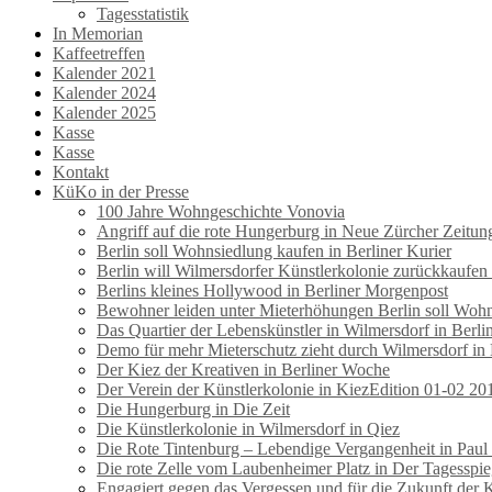
Tagesstatistik
In Memorian
Kaffeetreffen
Kalender 2021
Kalender 2024
Kalender 2025
Kasse
Kasse
Kontakt
KüKo in der Presse
100 Jahre Wohngeschichte Vonovia
Angriff auf die rote Hungerburg in Neue Zürcher Zeitun
Berlin soll Wohnsiedlung kaufen in Berliner Kurier
Berlin will Wilmersdorfer Künstlerkolonie zurückkaufen
Berlins kleines Hollywood in Berliner Morgenpost
Bewohner leiden unter Mieterhöhungen Berlin soll Wohns
Das Quartier der Lebenskünstler in Wilmersdorf in Berl
Demo für mehr Mieterschutz zieht durch Wilmersdorf in
Der Kiez der Kreativen in Berliner Woche
Der Verein der Künstlerkolonie in KiezEdition 01-02 20
Die Hungerburg in Die Zeit
Die Künstlerkolonie in Wilmersdorf in Qiez
Die Rote Tintenburg – Lebendige Vergangenheit in Paul
Die rote Zelle vom Laubenheimer Platz in Der Tagesspie
Engagiert gegen das Vergessen und für die Zukunft der 