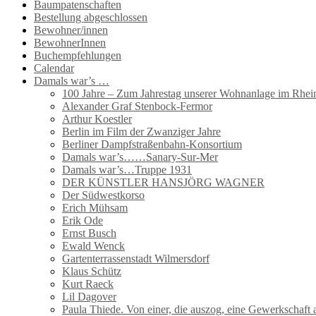
Baumpatenschaften
Bestellung abgeschlossen
Bewohner/innen
BewohnerInnen
Buchempfehlungen
Calendar
Damals war’s …
100 Jahre – Zum Jahrestag unserer Wohnanlage im Rhein
Alexander Graf Stenbock-Fermor
Arthur Koestler
Berlin im Film der Zwanziger Jahre
Berliner Dampfstraßenbahn-Konsortium
Damals war’s……Sanary-Sur-Mer
Damals war’s…Truppe 1931
DER KÜNSTLER HANSJÖRG WAGNER
Der Südwestkorso
Erich Mühsam
Erik Ode
Ernst Busch
Ewald Wenck
Gartenterrassenstadt Wilmersdorf
Klaus Schütz
Kurt Raeck
Lil Dagover
Paula Thiede. Von einer, die auszog, eine Gewerkschaf