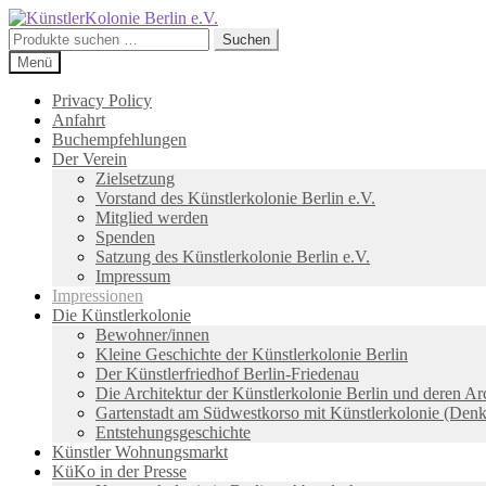
Zur
Zum
Navigation
Inhalt
Suchen
Suchen
springen
springen
nach:
Menü
Privacy Policy
Anfahrt
Buchempfehlungen
Der Verein
Zielsetzung
Vorstand des Künstlerkolonie Berlin e.V.
Mitglied werden
Spenden
Satzung des Künstlerkolonie Berlin e.V.
Impressum
Impressionen
Die Künstlerkolonie
Bewohner/innen
Kleine Geschichte der Künstlerkolonie Berlin
Der Künstlerfriedhof Berlin-Friedenau
Die Architektur der Künstlerkolonie Berlin und deren Ar
Gartenstadt am Südwestkorso mit Künstlerkolonie (Den
Entstehungsgeschichte
Künstler Wohnungsmarkt
KüKo in der Presse