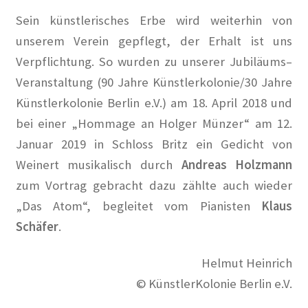
Spurensuche
Sein künstlerisches Erbe wird weiterhin von
Stammtisch mit Künstlern
unserem Verein gepflegt, der Erhalt ist uns
Verpflichtung. So wurden zu unserer Jubiläums–
Veranstaltung
Veranstaltung (90 Jahre Künstlerkolonie/30 Jahre
Künstlerkolonie Berlin
e.V.) am 18. April 2018 und
BEETHOVEN…bei uns in der Berliner Künstlerkolonie
bei einer „Hommage an Holger Münzer“ am 12.
Januar 2019 in Schloss Britz ein Gedicht von
Berlin Rundgänge
Weinert musikalisch durch
Andreas Holzmann
zum Vortrag gebracht dazu zählte auch wieder
Veranstaltungsplan
„Das Atom“, begleitet vom Pianisten
Klaus
Vereinsgeschichte
Schäfer
.
Willkommen
Helmut Heinrich
© KünstlerKolonie Berlin e.V.