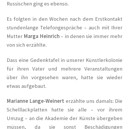
Russischen ging es ebenso.
…in der historischen Presse
Es folgten in den Wochen nach dem Erstkontakt
Die Architektur der Künstlerkolonie Berlin und deren
stundenlange Telefongespräche –
auch mit Ihrer
Architekten
Mutter
Marga Heinrich
– in denen sie immer mehr
von sich erzählte.
Führungen durch die Künstlerkolonie
Dass eine Gedenktafel in unserer Künstlerkolonie
Gartenstadt am Südwestkorso mit Künstlerkolonie
für ihren Vater und mehrere Veranstaltungen
(Denkmalschutz)
über ihn vorgesehen waren, hatte sie wieder
Kleine Geschichte der Künstlerkolonie Berlin
etwas aufgebaut.
Künstler Wohnungsmarkt
Marianne Lange-Weinert
erzählte uns damals:
Die
Schelllackplatten hatte sie alle – vor ihrem
Dies und Das
Umzug – an die Akademie der Künste übergeben
müssen, da sie sonst Beschädigungen