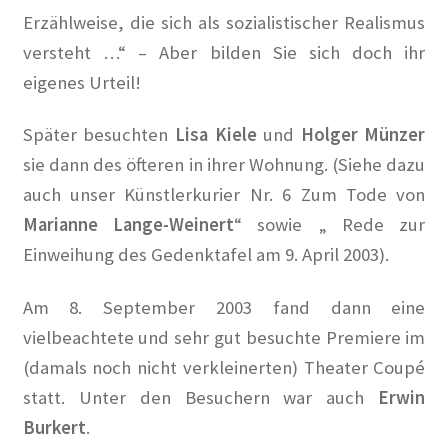
Katrin Schmidberger, Die Grünen
Erzählweise, die sich als sozialistischer Realismus
versteht …“ – Aber bilden Sie sich doch ihr
Kauft Berlin die Künstlerkolonie Wilmersdorf zurück? in
Der Tagesspiegel
eigenes Urteil!
Kuensterkolonie in Berliner Abendschau
Später besuchten
Lisa Kiele
und
Holger Münzer
sie dann des öfteren in ihrer Wohnung. (Siehe dazu
Kuenstlerkolonie Berlin Eintrag in Academic
auch unser Künstler
kurier Nr. 6 Zum Tode von
Marianne Lange-
Weinert
“ sowie „ Rede zur
Kuenstlerkolonie Berlin Wilmersdorf: Vonovia
Einweihung des Gedenktafel am 9. April 2003).
investiert in historischen Standort auf Vonovia.de
Am 8. September 2003 fand dann eine
Orte – Künstlerkolonie Berlin in berlin:street
viel
beachtete und sehr gut besuchte Premiere im
(damals noch nicht verkleinerten) Theater
Coupé
Vom Leben im „Roten Block“ der Künstlerkolonie in ND
statt. Unter den Besuchern war auch
Erwin
Vom Widerstand in Wilmersdorf in taz
Burkert
.