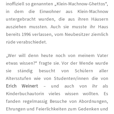
Paula Thiede. Von einer, die auszog, eine Gewerkschaft
inoffiziell so genannten „Klein-
Machnow-Ghettos“,
anzuführen …
in dem die Einwohner aus Klein-Machnow
untergebracht wurden, die aus ihren Häusern
Walter Zadek
ausziehen mussten. Auch sie musste ihr Haus
Wolfgang Leonhard
bereits 1996 verlassen, vom Neubesitzer ziemlich
rüde verabschiedet.
Der Verein
„Wer will denn heute noch von meinem
Vater
Arbeitsgruppen
etwas wissen?“ fragte sie. Vor der Wende wurde
sie ständig besucht von Schülern aller
Jubiläum 2018
Altersstufen wie von Studenten/innen die von
Erich Weinert
– und auch von ihr als
Mitglied werden
Kinderbuchautorin vieles wissen wollten. Es
fanden regelmassig Besuche von Abordnungen,
Mitglieder
Ehrungen und Feierlichkeiten zum Gedenken und