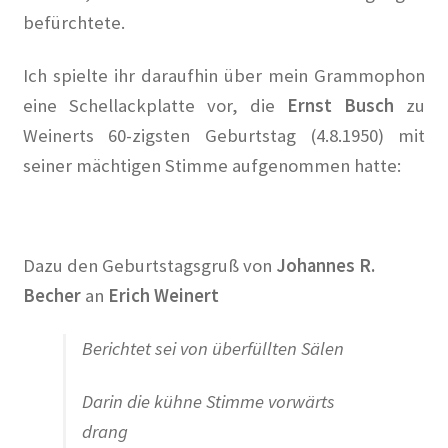
Dies und Das
befürchtete.
Ihre Wünsche und Anregungen
Ich spielte ihr daraufhin über mein Grammophon
eine Schellackplatte vor, die
Ernst Busch
zu
Entstehungsgeschichte
Weinerts 60-zigsten Geburtstag (4.8.1950) mit
Erinnerungen
seiner mächtigen Stimme aufgenommen hatte:
Bauhaus
Dazu den Geburtstagsgruß von
Johannes R.
Der Künstlerfriedhof Berlin-Friedenau
Becher
an
Erich Weinert
Drei Generationen Familie Rickelt
Berichtet sei von überfüllten Sälen
Erinnerung an den Widerstand in Wilmersdorf
Darin die kühne Stimme vorwärts
Erinnerung und Mahnung zugleich – Otto Wels
drang