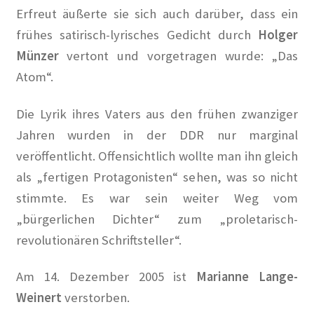
Erfreut äußerte sie sich auch darüber, dass ein
Anzeigenpreisliste
frühes satirisch-lyrisches Gedicht durch
Holger
Münzer
vertont und vorgetragen wurde: „Das
Buchempfehlungen
Atom“.
Bücher
Die Lyrik ihres Vaters aus den frühen zwanziger
Der Kurier
Jahren wurden in der DDR nur marginal
veröffentlicht. Offensichtlich wollte man ihn gleich
Kalender 2020
als „fertigen Protagonisten“ sehen, was so nicht
stimmte. Es war sein weiter Weg vom
Newsletter
„bürgerlichen Dichter“ zum „proletarisch-
revolutionären Schriftsteller“.
2019
Am 14. Dezember 2005 ist
Marianne
Lange-
Privacy Policy
Weinert
verstorben.