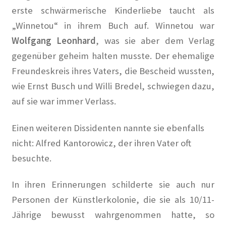
erste schwärmerische Kinderliebe taucht als
Hoffest 2024
„Winnetou“ in ihrem Buch auf. Winnetou war
Wolfgang Leonhard
, was sie aber dem Verlag
Impressum
gegenüber geheim halten musste. Der ehemalige
Freundeskreis ihres Vaters, die Bescheid wussten,
Tagesstatistik
wie Ernst Busch und Willi Bredel, schwiegen dazu,
In Memorian
auf sie war immer Verlass.
Kaffeetreffen
Einen weiteren Dissidenten nannte sie ebenfalls
nicht: Alfred Kantorowicz, der ihren Vater oft
Kalender 2021
besuchte.
Kalender 2024
In ihren Erinnerungen schilderte sie auch nur
Personen der Künstlerkolonie, die sie als 10/11-
Kalender 2025
Jährige bewusst wahrgenommen hatte, so