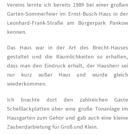
Vereins lernte ich bereits 1989 bei einer großen
Garten-Sommerfeier im Ernst-Busch-Haus in der
Baumpatenschaften
Leonhard-Frank-Straße am Bürgerpark Pankow
Bestellung abgeschlossen
kennen.
Bewohner/innen
Das Haus war in der Art des Brecht-Hauses
gestaltet und die Räumlichkeiten so erhalten,
BewohnerInnen
dass man den Eindruck erhält, der Hausherr sei
nur kurz außer Haus und würde gleich
Buchempfehlungen
wiederkommen.
Calendar
Ich brachte dort den zahlreichen Gäste
Schelllackplatten über eine große Tonanlage im
Damals war’s …
Hausgarten zum Gehör und gab auch eine kleine
100 Jahre – Zum Jahrestag unserer Wohnanlage im
Zauberdarbietung für Groß und Klein.
Rheinischen Viertel