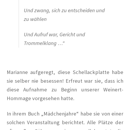
Les Milles: Vom Internierungslager zur Gedenkstätte
Und zwang, sich zu entscheiden und
zu wählen
Fragen an KüKo
Und Aufruf war, Gericht und
Gästebuch
Trommelklang …“
Gedenken
Gedenken an Alwin Schütze
Marianne aufgeregt, diese Schellackplatte habe
sie selber nie besessen! Erfreut war sie, dass ich
Gedenken an Dinah Nelken – Schriftstellerin,
diese Aufnahme zu Beginn unserer Weinert-
Journalistin und Widerstandskämpferin
Hommage vorgesehen hatte.
Gedenken an Hans Meyer-Hanno
In ihrem Buch „Mädchenjahre“ habe sie von einer
solchen Veranstaltung berichtet. Alle Plätze der
Gedenken an Holger Münzer