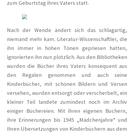
MV 2025
zum Geburtstag ihres Vaters statt.
Raumplan KunstRaum
Nach der Wende ändert sich das schlagartig,
Satzung des Künstlerkolonie Berlin e.V.
niemand mehr kam. Literatur-Wissen
schaftler, die
ihn immer in hohen Tönen gepriesen hatten,
Spenden
ignorierten ihn nun plötzlich. Aus den Bibliotheken
Veranstaltungsplan 2024
wurden die Bücher ihres Vaters konsequent aus
den Regalen genommen und auch seine
Vorstand des Künstlerkolonie Berlin e.V.
Kinderbücher, mit schönen Bildern und Versen
versehen, wurden entsorgt oder verscherbelt, ein
Protokolle der Vorstandssitzungen
kleiner Teil landete zumindest noch im Archiv
einiger Büchereien. Mit ihren eigenen Büchern,
Zielsetzung
ihre Erinnerungen bis 1945 „Mädchenjahre“
und
Die Künstlerkolonie
Ihren Übersetzungen von Kinder
büchern aus dem