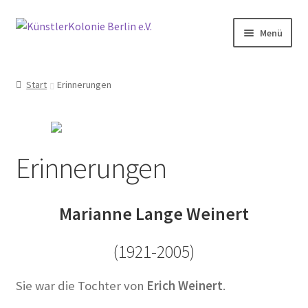
Zur
Zum
Menü
Navigation
Inhalt
springen
springen
Start
Start
Erinnerungen
Aktive Nachbarschaft der Künstlerkolonie Berlin
Aktivitäten
Erinnerungen
Anfahrt
Marianne Lange Weinert
Archiv
2014
(1921-2005)
2015
Sie war die Tochter von
Erich Weinert
.