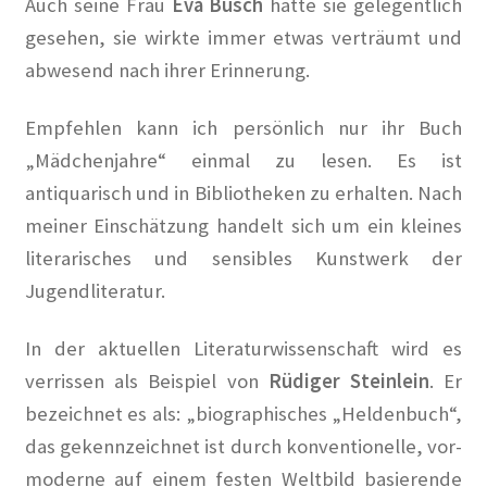
Auch seine Frau
Eva Busch
hatte sie gelegentlich
Die Hungerburg in Die Zeit
gesehen, sie wirkte immer etwas verträumt und
Die Künstlerkolonie in Wilmersdorf in Qiez
abwesend nach ihrer Erinnerung.
Die Rote Tintenburg – Lebendige Vergangenheit in Paul
Empfehlen kann ich persönlich nur ihr Buch
Klinger Report
„Mädchenjahre“ einmal zu lesen. Es ist
antiquarisch und in Bibliotheken zu erhalten. Nach
Die rote Zelle vom Laubenheimer Platz in Der
meiner Einschätzung handelt sich um ein kleines
Tagesspiegel
literarisches und sensibles Kunstwerk der
Jugendliteratur.
Engagiert gegen das Vergessen und für die Zukunft der
Künstlerkolonie in Gazette Wilmersdorf März 2019
In der aktuellen Literaturwissenschaft wird es
Ernst und Günther Paulus: Stein oder nicht Stein in Der
verrissen als Beispiel von
Rüdiger Steinlein
. Er
Tagesspiegel
bezeichnet es als: „biographisches „Heldenbuch“,
das gekennzeichnet ist durch konventionelle, vor-
Faire Mieten in Berlin – #Bezirkstag von Lisa Paus und
moderne auf einem festen Weltbild basierende