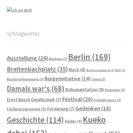
Schlagwörter
Berlin
(169)
Ausstellung
(24)
Bauhaus
(3)
Breitenbachplatz
(35)
Buch
(8)
Buchvorstellung
(2)
BVV
(2)
Bürgerinitiative
(14)
Bücherverbrennung
(3)
China
(3)
Damals war's
(68)
Dokumentation
(8)
Ehrenamt
(3)
Festival
(20)
Ernst Busch Gesellschaft
(7)
Frühjahrsputz
(3)
Gedenken
(18)
Förderung
(7)
Förderprogramme
(5)
Kueko
Geschichte
(114)
Kinder
(4)