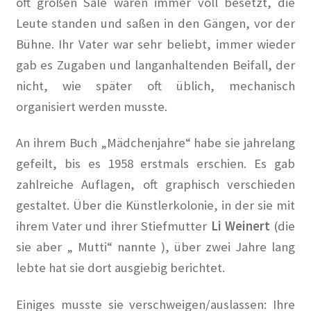
oft großen Säle waren immer voll besetzt, die
Leute standen und saßen in den Gängen, vor der
Gedenken an Silja Lésny
Bühne. Ihr Vater war sehr beliebt, immer wieder
Mahnmal für die politisch Verfolgten auf dem Ludwig-
gab es Zugaben und langanhaltenden Beifall, der
Barnay-Platz
nicht, wie später oft üblich, mechanisch
organisiert werden musste.
Walter Hasenclever
An ihrem Buch „Mädchenjahre“ habe sie jahrelang
Gedenktafeln
gefeilt, bis es 1958 erstmals erschien. Es gab
zahlreiche Auflagen, oft graphisch verschieden
Grundsteinlegung
gestaltet. Über die Künstlerkolonie, in der sie mit
Hoffest 2023
ihrem Vater und ihrer Stiefmutter
Li Weinert
(die
sie aber „ Mutti“ nannte ), über zwei Jahre lang
Ihr Kunst Blog in Corona Zeiten
lebte hat sie dort ausgiebig berichtet.
Impressionen
Einiges musste sie verschweigen/auslassen: Ihre