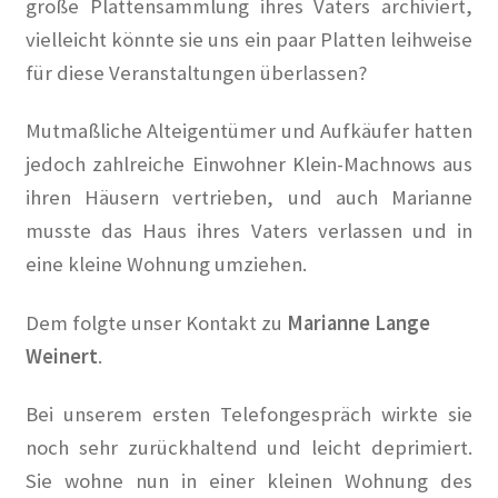
große Plattensammlung ihres
Vaters archiviert,
Erich Mühsam
vielleicht könnte sie uns ein paar Platten leihweise
für diese Veranstaltungen überlassen?
Erik Ode
Mutmaßliche Alteigentümer und Aufkäufer hatten
Ernst Busch
jedoch zahlreiche Einwohner Klein-Machnows aus
ihren Häusern vertrieben, und auch Marianne
Ewald Wenck
musste das Haus ihres Vaters verlassen und in
Gartenterrassenstadt Wilmersdorf
eine kleine Wohnung umziehen.
Dem folgte unser Kontakt zu
Marianne Lange
Klaus Schütz
Weinert
.
Kurt Raeck
Bei unserem ersten Telefongespräch wirkte
sie
Lil Dagover
noch sehr zurückhaltend und leicht deprimiert.
Sie wohne nun in einer kleinen Wohnung des