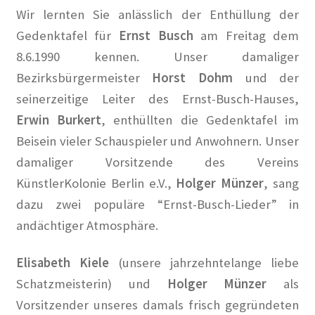
2016
Wir lernten Sie anlässlich der Enthüllung der
Gedenktafel für
Ernst Busch
am Freitag dem
2017
8.6.1990 kennen. Unser damaliger
Bezirksbürgermeister
Horst Dohm
und der
2018
seinerzeitige Leiter des Ernst-Busch-Hauses,
Erwin Burkert
, enthüllten die Gedenktafel im
2019
Beisein vieler Schauspieler und Anwohnern. Unser
damaliger Vorsitzende des Vereins
2020
KünstlerKolonie Berlin e.V.,
Holger Münzer
, sang
2021
dazu zwei populäre “Ernst-Busch-
Lieder” in
andächtiger Atmosphäre.
2022
Elisabeth Kiele
(unsere jahrzehntelange liebe
2023
Schatzmeisterin) und
Holger Münzer
als
Vorsitzender unseres damals frisch gegründeten
2023 #2