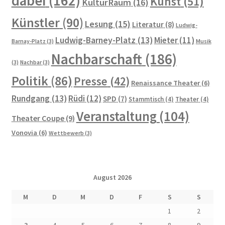
dabei
(162)
Kunst
(51)
KulturRaum
(16)
Künstler
(90)
Lesung
(15)
Literatur
(8)
Ludwig-
Ludwig-Barney-Platz
(13)
Mieter
(11)
Barnay-Platz
(3)
Musik
Nachbarschaft
(186)
(3)
Nachbar
(3)
Politik
(86)
Presse
(42)
Renaissance Theater
(6)
Rundgang
(13)
Rüdi
(12)
SPD
(7)
Stammtisch
(4)
Theater
(4)
Veranstaltung
(104)
Theater Coupe
(9)
Vonovia
(6)
Wettbewerb
(3)
August 2026
M
D
M
D
F
S
S
1
2