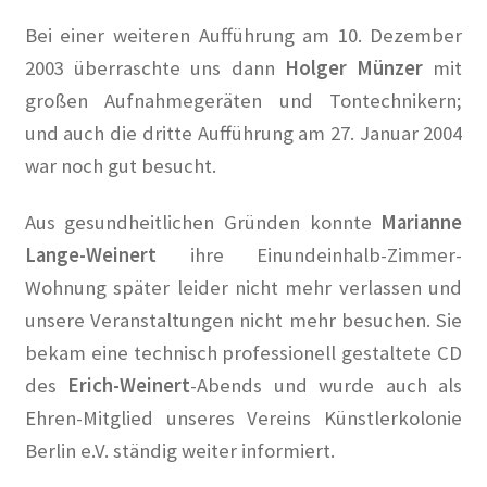
Weg mit den Bausünden, die unser schönes Berlin
Bei einer weiteren Aufführung am 10.
Dezember
verschandeln!
2003 überraschte uns dann
Holger Münzer
mit
großen Aufnahme
geräten und Tontechnikern;
Lage
und auch die dritte Aufführung am 27. Januar 2004
war noch gut besucht.
Mein Konto
Aus gesundheitlichen Gründen konnte
Marianne
Nachrufe
Lange-Weinert
ihre Einundeinhalb-Zimmer-
Wohnung später leider nicht mehr verlassen und
Newsletter
unsere Veranstaltungen nicht mehr besuchen. Sie
Ostern 2020
bekam eine technisch professionell gestaltete CD
des
Erich-
Weinert
-Abends und wurde auch als
Partnerveranstaltungen
Ehren-
Mitglied unseres Vereins Künstlerkolonie
Berlin e.V. ständig weiter informiert.
Printangebot