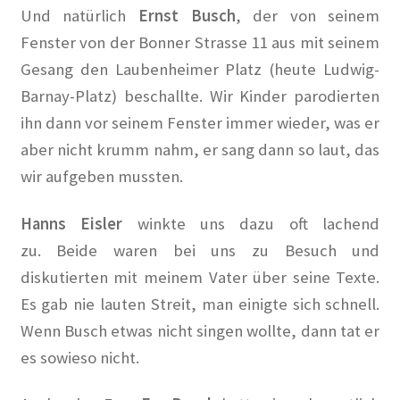
Berlins kleines Hollywood in Berliner Morgenpost
Und natürlich
Ernst Busch
, der von seinem
Fenster von der Bonner Strasse 11 aus mit seinem
Bewohner leiden unter Mieterhöhungen Berlin soll
Gesang den Laubenheimer Platz (heute Ludwig-
Wohnsiedlung Künstlerkolonie kaufen in Berliner
Barnay-Platz) beschallte. Wir Kinder parodierten
Zeitung
ihn dann vor seinem Fenster immer wieder, was er
aber nicht krumm nahm, er sang dann so laut, das
Das Quartier der Lebenskünstler in Wilmersdorf in
Berliner Morgenpost
wir aufgeben mussten.
Demo für mehr Mieterschutz zieht durch Wilmersdorf
Hanns Eisler
winkte uns dazu oft lachend
in Berliner Morgenpost
zu.
Beide waren bei uns zu Besuch und
diskutierten mit meinem Vater über seine Texte.
Der Kiez der Kreativen in Berliner Woche
Es gab nie lauten Streit, man einigte sich schnell.
Wenn Busch etwas nicht singen wollte, dann tat er
Der Verein der Künstlerkolonie in KiezEdition 01-02
es sowieso nicht.
2019