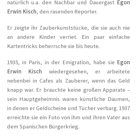
natürlich u.a. den Nachbar und Dauergast
Egon
Kasse
Erwin Kisch
, den rasenden Reporter.
Kasse
Er zeigte ihr Zauberkunststücke, die sie auch nie
Kontakt
an andere Kinder verriet. Ein paar einfache
Kartentricks beherrsche sie bis heute.
KüKo in der Presse
1935, in Paris, in der Emigration, habe sie
Egon
100 Jahre Wohngeschichte Vonovia
Erwin Kisch
wiedergesehen, er arbeitete
nebenbei in Cafes als Zauberer, wenn das Geld
Angriff auf die rote Hungerburg in Neue Zürcher Zeitung
knapp war. Er brauchte keine großen Apparate –
sein Hauptgeheimnis waren künstliche Daumen,
Berlin soll Wohnsiedlung kaufen in Berliner Kurier
in denen er Geldscheine und Tücher verbarg. 1937
Berlin will Wilmersdorfer Künstlerkolonie
erreichte sie ein Foto von ihm und ihren Vater aus
zurückkaufen in Berliner Morgenpost
dem Spanischen Bürgerkrieg.