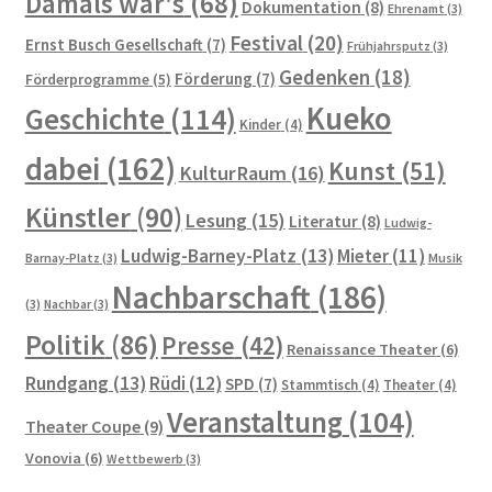
Damals war's
(68)
MV 2025
Dokumentation
(8)
Ehrenamt
(3)
Festival
(20)
Ernst Busch Gesellschaft
(7)
Frühjahrsputz
(3)
Raumplan KunstRaum
Gedenken
(18)
Förderung
(7)
Förderprogramme
(5)
Kueko
Geschichte
(114)
Satzung des Künstlerkolonie Berlin e.V.
Kinder
(4)
dabei
(162)
Kunst
(51)
KulturRaum
(16)
Spenden
Künstler
(90)
Lesung
(15)
Literatur
(8)
Ludwig-
Veranstaltungsplan 2024
Ludwig-Barney-Platz
(13)
Mieter
(11)
Barnay-Platz
(3)
Musik
Nachbarschaft
(186)
Vorstand des Künstlerkolonie Berlin e.V.
(3)
Nachbar
(3)
Politik
(86)
Presse
(42)
Protokolle der Vorstandssitzungen
Renaissance Theater
(6)
Rundgang
(13)
Rüdi
(12)
SPD
(7)
Stammtisch
(4)
Theater
(4)
Zielsetzung
Veranstaltung
(104)
Theater Coupe
(9)
Vonovia
(6)
Wettbewerb
(3)
Die Künstlerkolonie