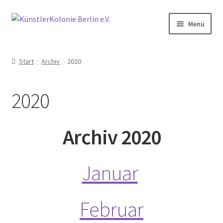
Zur
Zum
Menü
Navigation
Inhalt
springen
springen
Start
Start
Archiv
2020
Aktive Nachbarschaft der Künstlerkolonie Berlin
2020
Aktivitäten
Anfahrt
Archiv 2020
Archiv
Januar
2014
Februar
2015