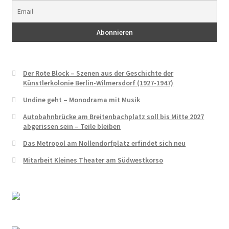
Erich Mühsam
Erik Ode
Ernst Busch
Der Rote Block – Szenen aus der Geschichte der
Künstlerkolonie Berlin-Wilmersdorf (1927-1947)
Ewald Wenck
Undine geht – Monodrama mit Musik
Autobahnbrücke am Breitenbachplatz soll bis Mitte 2027
Gartenterrassenstadt Wilmersdorf
abgerissen sein – Teile bleiben
Das Metropol am Nollendorfplatz erfindet sich neu
Klaus Schütz
Mitarbeit Kleines Theater am Südwestkorso
Kurt Raeck
Lil Dagover