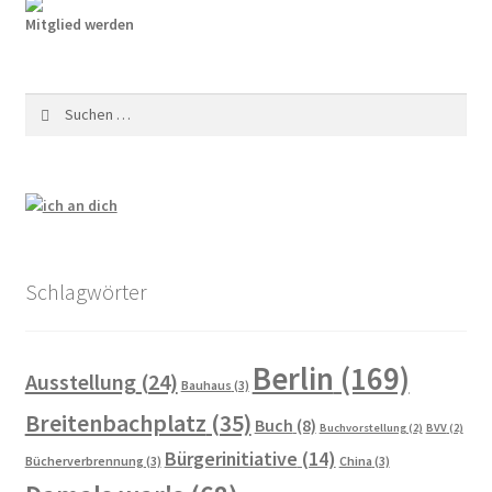
Paula Thiede. Von einer, die auszog, eine Gewerkschaft
Mitglied werden
anzuführen …
Walter Zadek
Suchen
nach:
Wolfgang Leonhard
Der Verein
Arbeitsgruppen
Schlagwörter
Jubiläum 2018
Berlin
(169)
Mitglied werden
Ausstellung
(24)
Bauhaus
(3)
Breitenbachplatz
(35)
Buch
(8)
Buchvorstellung
(2)
BVV
(2)
Mitglieder
Bürgerinitiative
(14)
Bücherverbrennung
(3)
China
(3)