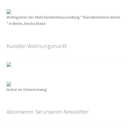
Alexander Graf Stenbock-Fermor
Wohngebiet der Mehrfamilienhaussiedlung " Künstlerkolonie Berlin
" in Berlin, Deutschland
Arthur Koestler
Berlin im Film der Zwanziger Jahre
Künstler Wohnungsmarkt
Berliner Dampfstraßenbahn-Konsortium
Damals war’s……Sanary-Sur-Mer
Damals war’s…Truppe 1931
lesbar im Steinrückweg
DER KÜNSTLER HANSJÖRG WAGNER
Abonnieren Sie unseren Newsletter
Der Südwestkorso