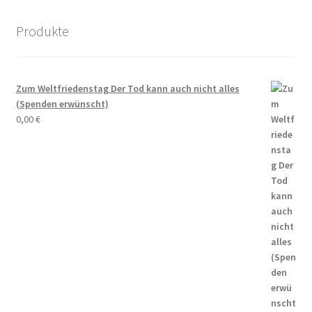
Dies und Das
Produkte
Ihre Wünsche und Anregungen
Entstehungsgeschichte
Zum Weltfriedenstag Der Tod kann auch nicht alles
(Spenden erwünscht)
Erinnerungen
0,00
€
Bauhaus
Der Künstlerfriedhof Berlin-Friedenau
Drei Generationen Familie Rickelt
Erinnerung an den Widerstand in Wilmersdorf
Erinnerung und Mahnung zugleich – Otto Wels