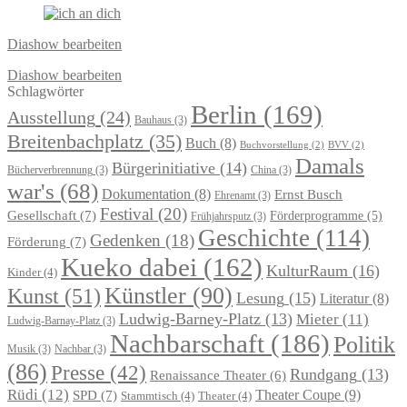
Diashow bearbeiten
Diashow bearbeiten
Schlagwörter
Berlin
(169)
Ausstellung
(24)
Bauhaus
(3)
Breitenbachplatz
(35)
Buch
(8)
Buchvorstellung
(2)
BVV
(2)
Damals
Bürgerinitiative
(14)
Bücherverbrennung
(3)
China
(3)
war's
(68)
Dokumentation
(8)
Ernst Busch
Ehrenamt
(3)
Festival
(20)
Gesellschaft
(7)
Förderprogramme
(5)
Frühjahrsputz
(3)
Geschichte
(114)
Gedenken
(18)
Förderung
(7)
Kueko dabei
(162)
KulturRaum
(16)
Kinder
(4)
Künstler
(90)
Kunst
(51)
Lesung
(15)
Literatur
(8)
Ludwig-Barney-Platz
(13)
Mieter
(11)
Ludwig-Barnay-Platz
(3)
Nachbarschaft
(186)
Politik
Musik
(3)
Nachbar
(3)
(86)
Presse
(42)
Rundgang
(13)
Renaissance Theater
(6)
Rüdi
(12)
Theater Coupe
(9)
SPD
(7)
Stammtisch
(4)
Theater
(4)