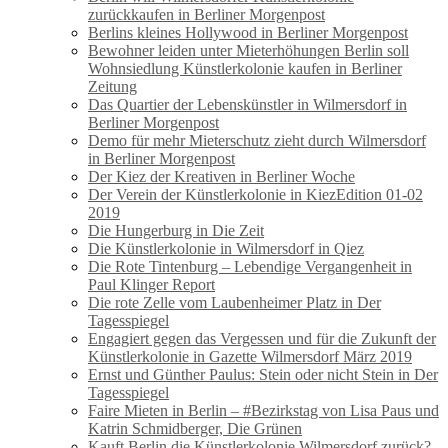
zurückkaufen in Berliner Morgenpost
Berlins kleines Hollywood in Berliner Morgenpost
Bewohner leiden unter Mieterhöhungen Berlin soll
Wohnsiedlung Künstlerkolonie kaufen in Berliner
Zeitung
Das Quartier der Lebenskünstler in Wilmersdorf in
Berliner Morgenpost
Demo für mehr Mieterschutz zieht durch Wilmersdorf
in Berliner Morgenpost
Der Kiez der Kreativen in Berliner Woche
Der Verein der Künstlerkolonie in KiezEdition 01-02
2019
Die Hungerburg in Die Zeit
Die Künstlerkolonie in Wilmersdorf in Qiez
Die Rote Tintenburg – Lebendige Vergangenheit in
Paul Klinger Report
Die rote Zelle vom Laubenheimer Platz in Der
Tagesspiegel
Engagiert gegen das Vergessen und für die Zukunft der
Künstlerkolonie in Gazette Wilmersdorf März 2019
Ernst und Günther Paulus: Stein oder nicht Stein in Der
Tagesspiegel
Faire Mieten in Berlin – #Bezirkstag von Lisa Paus und
Katrin Schmidberger, Die Grünen
Kauft Berlin die Künstlerkolonie Wilmersdorf zurück?