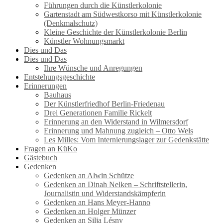
Führungen durch die Künstlerkolonie
Gartenstadt am Südwestkorso mit Künstlerkolonie
(Denkmalschutz)
Kleine Geschichte der Künstlerkolonie Berlin
Künstler Wohnungsmarkt
Dies und Das
Dies und Das
Ihre Wünsche und Anregungen
Entstehungsgeschichte
Erinnerungen
Bauhaus
Der Künstlerfriedhof Berlin-Friedenau
Drei Generationen Familie Rickelt
Erinnerung an den Widerstand in Wilmersdorf
Erinnerung und Mahnung zugleich – Otto Wels
Les Milles: Vom Internierungslager zur Gedenkstätte
Fragen an KüKo
Gästebuch
Gedenken
Gedenken an Alwin Schütze
Gedenken an Dinah Nelken – Schriftstellerin,
Journalistin und Widerstandskämpferin
Gedenken an Hans Meyer-Hanno
Gedenken an Holger Münzer
Gedenken an Silja Lésny