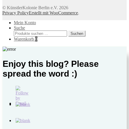
© KünstlerKolonie Berlin e.V. 2026
Privacy Policy
Erstellt mit WooCommerce
.
Mein Konto
Suche
Suchen
Suchen
nach:
Warenkorb
0
Enjoy this blog? Please
spread the word :)