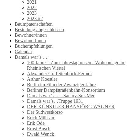
2021
2022
2023
2023 #2
Baumpatenschaften
Bestellung abgeschlossen
Bewohner/innen
BewohnerInnen
Buchempfehlungen
Calendar
Damals war’s …
100 Jahre – Zum Jahrestag unserer Wohnanlage im
Rheinischen Viertel
Alexander Graf Stenbock-Fermor
Arthur Koestler
Berlin im Film der Zwanziger Jahre
Berliner Dampfstraßenbahn-Konsortium
Damals war’s……Sanary-Sur-Mer
Damals war’s…Truppe 1931
DER KÜNSTLER HANSJÖRG WAGNER
Der Südwestkorso
Erich Mühsam
Erik Ode
Ernst Busch
Ewald Wenck