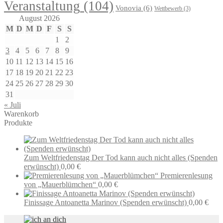
Veranstaltung
(104)
Vonovia
(6)
Wettbewerb
(3)
August 2026
M
D
M
D
F
S
S
1
2
3
4
5
6
7
8
9
10
11
12
13
14
15
16
17
18
19
20
21
22
23
24
25
26
27
28
29
30
31
« Juli
Warenkorb
Produkte
Zum Weltfriedenstag Der Tod kann auch nicht alles (Spenden
erwünscht)
0,00
€
Premierenlesung
von „Mauerblümchen“
0,00
€
Finissage Antoanetta Marinov (Spenden erwünscht)
0,00
€