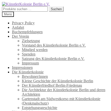
Zur
Zum
Navigation
Inhalt
Suchen
Suchen
springen
springen
nach:
Menü
Privacy Policy
Anfahrt
Buchempfehlungen
Der Verein
Zielsetzung
Vorstand des Künstlerkolonie Berlin e.V.
Mitglied werden
Spenden
Satzung des Künstlerkolonie Berlin e.V.
Impressum
Impressionen
Die Künstlerkolonie
Bewohner/innen
Kleine Geschichte der Künstlerkolonie Berlin
Der Künstlerfriedhof Berlin-Friedenau
Die Architektur der Künstlerkolonie Berlin und deren
Architekten
Gartenstadt am Südwestkorso mit Künstlerkolonie
(Denkmalschutz)
Entstehungsgeschichte