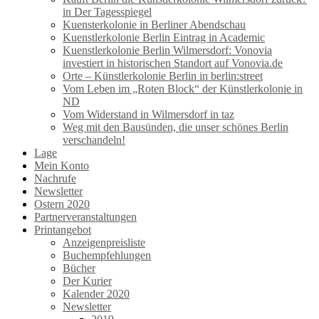
in Der Tagesspiegel
Kuensterkolonie in Berliner Abendschau
Kuenstlerkolonie Berlin Eintrag in Academic
Kuenstlerkolonie Berlin Wilmersdorf: Vonovia
investiert in historischen Standort auf Vonovia.de
Orte – Künstlerkolonie Berlin in berlin:street
Vom Leben im „Roten Block“ der Künstlerkolonie in
ND
Vom Widerstand in Wilmersdorf in taz
Weg mit den Bausünden, die unser schönes Berlin
verschandeln!
Lage
Mein Konto
Nachrufe
Newsletter
Ostern 2020
Partnerveranstaltungen
Printangebot
Anzeigenpreisliste
Buchempfehlungen
Bücher
Der Kurier
Kalender 2020
Newsletter