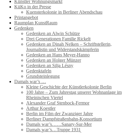
Künstler Wohnungsmarkt
KüKo in der Presse
Kuensterkolonie in Berliner Abendschau
Printangebot
Raumplan KunstRaum
Gedenken
Gedenken an Alwin Schütze
Drei Generationen Familie Rickelt
Gedenken an Dinah Nelken – Schriftstellerin,
Journalistin und Widerstandskämpferin
Gedenken an Hans Meyer-Hanno
Gedenken an Holger Münzer
Gedenken an Silja Lésny
Gedenktafeln
Grundsteinlegung
Damals war’s …
Kleine Geschichte der Künstlerkolonie Berlin
100 Jahre – Zum Jahrestag unserer Wohnanlage im
Rheinischen Viertel
Alexander Graf Stenbock-Fermor
Arthur Koestler
Berlin im Film der Zwanziger Jahre
Berliner Dampfstraßenbahn-Konsortium
Damals war’s……Sanary-Sur-Mer
Damals war’s…Truppe 1931