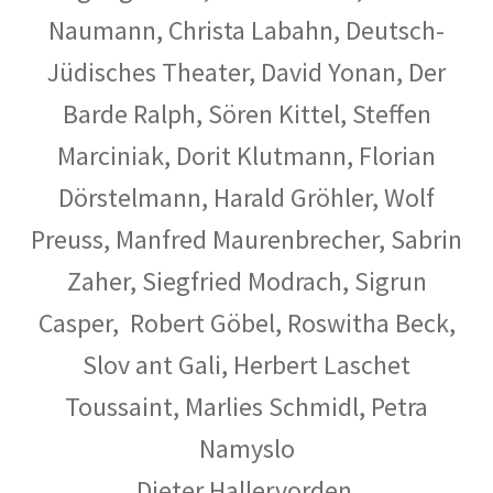
Naumann, Christa Labahn, Deutsch-
Lage
Jüdisches Theater, David Yonan, Der
Barde Ralph, Sören Kittel, Steffen
Mein Konto
Marciniak, Dorit Klutmann, Florian
Nachrufe
Dörstelmann, Harald Gröhler, Wolf
Newsletter
Preuss, Manfred Maurenbrecher, Sabrin
Zaher,
Siegfried Modrach,
Sigrun
Ostern 2020
Casper, Robert Göbel,
Roswitha Beck,
Partnerveranstaltungen
Slov ant Gali, Herbert Laschet
Toussaint, Marlies Schmidl, Petra
Printangebot
Namyslo
Anzeigenpreisliste
Dieter Hallervorden