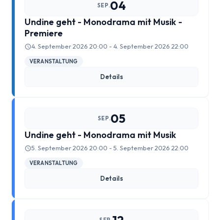
04
SEP.
Undine geht - Monodrama mit Musik -
Arthur Koestler
Premiere
4. September 2026 20:00 - 4. September 2026 22:00
Berlin im Film der Zwanziger Jahre
VERANSTALTUNG
Berliner Dampfstraßenbahn-Konsortium
Details
Damals war’s……Sanary-Sur-Mer
05
SEP.
Damals war’s…Truppe 1931
Undine geht - Monodrama mit Musik
5. September 2026 20:00 - 5. September 2026 22:00
DER KÜNSTLER HANSJÖRG WAGNER
VERANSTALTUNG
Details
Der Südwestkorso
Erich Mühsam