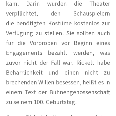
kam. Darin wurden die Theater
Fragen an KüKo
verpflichtet, den Schauspielern
die benötigten Kostüme kostenlos zur
Gästebuch
Verfügung zu stellen. Sie sollten auch
Gedenken
für die Vorproben vor Beginn eines
Gedenken an Alwin Schütze
Engagements bezahlt werden, was
zuvor nicht der Fall war. Rickelt habe
Gedenken an Dinah Nelken – Schriftstellerin,
Journalistin und Widerstandskämpferin
Beharrlichkeit und einen nicht zu
brechenden Willen besessen, heißt es in
Gedenken an Hans Meyer-Hanno
einem Text der Bühnengenossenschaft
Gedenken an Holger Münzer
zu seinem 100. Geburtstag.
Gedenken an Silja Lésny