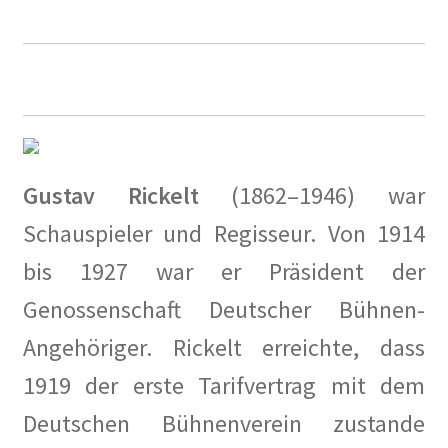
Ihre Wünsche und Anregungen
Entstehungsgeschichte
Erinnerungen
Bauhaus
Gustav Rickelt
(1862–1946) war
Der Künstlerfriedhof Berlin-Friedenau
Schauspieler und Regisseur. Von 1914
bis 1927 war er Präsident der
Drei Generationen Familie Rickelt
Genossenschaft Deutscher Bühnen-
Erinnerung an den Widerstand in Wilmersdorf
Angehöriger. Rickelt erreichte, dass
Erinnerung und Mahnung zugleich – Otto Wels
1919 der erste Tarifvertrag mit dem
Deutschen Bühnenverein zustande
Les Milles: Vom Internierungslager zur Gedenkstätte