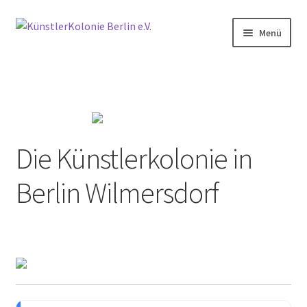
Zur
Zum
Menü
Navigation
Inhalt
springen
springen
Start
Aktivitäten
Anfahrt
Die Künstlerkolonie in
Archiv
Berlin Wilmersdorf
2014
2015
2016