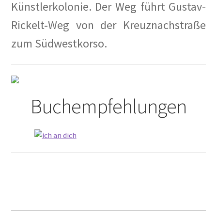
Künstlerkolonie. Der Weg führt Gustav-
Impressum
Rickelt-Weg von der Kreuznachstraße
zum Südwestkorso.
Tagesstatistik
In Memorian
Kaffeetreffen
Buchempfehlungen
Kalender 2021
Kalender 2024
Kalender 2025
Kasse