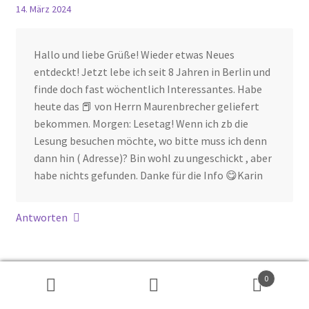
14. März 2024
Hallo und liebe Grüße! Wieder etwas Neues
entdeckt! Jetzt lebe ich seit 8 Jahren in Berlin und
finde doch fast wöchentlich Interessantes. Habe
heute das 📕 von Herrn Maurenbrecher geliefert
bekommen. Morgen: Lesetag! Wenn ich zb die
Lesung besuchen möchte, wo bitte muss ich denn
dann hin ( Adresse)? Bin wohl zu ungeschickt , aber
habe nichts gefunden. Danke für die Info 😋Karin
Antworten
0
Suchen
Suchen