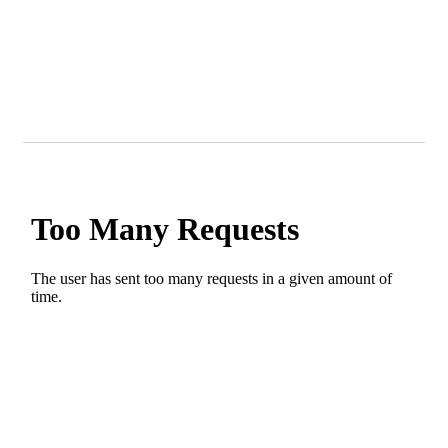
Bewohner leiden unter Mieterhöhungen Berlin soll
Wohnsiedlung Künstlerkolonie kaufen in Berliner
Zeitung
Das Quartier der Lebenskünstler in Wilmersdorf in
Berliner Morgenpost
Demo für mehr Mieterschutz zieht durch Wilmersdorf
in Berliner Morgenpost
Der Kiez der Kreativen in Berliner Woche
Der Verein der Künstlerkolonie in KiezEdition 01-02
2019
Die Hungerburg in Die Zeit