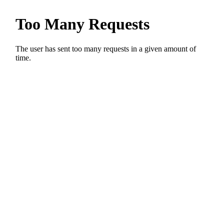
Kasse
Kontakt
KüKo in der Presse
100 Jahre Wohngeschichte Vonovia
Angriff auf die rote Hungerburg in Neue Zürcher Zeitung
Berlin soll Wohnsiedlung kaufen in Berliner Kurier
Berlin will Wilmersdorfer Künstlerkolonie
zurückkaufen in Berliner Morgenpost
Berlins kleines Hollywood in Berliner Morgenpost