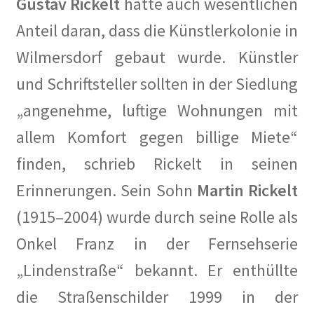
Gustav Rickelt
hatte auch wesentlichen
Mahnmal für die politisch Verfolgten auf dem Ludwig-
Anteil daran, dass die Künstlerkolonie in
Barnay-Platz
Wilmersdorf gebaut wurde. Künstler
Walter Hasenclever
und Schriftsteller sollten in der Siedlung
„angenehme, luftige Wohnungen mit
Gedenktafeln
allem Komfort gegen billige Miete“
Grundsteinlegung
finden, schrieb Rickelt in seinen
Erinnerungen. Sein Sohn
Martin Rickelt
Hoffest 2023
(1915–2004) wurde durch seine Rolle als
Ihr Kunst Blog in Corona Zeiten
Onkel Franz in der Fernsehserie
Impressionen
„Lindenstraße“ bekannt. Er enthüllte
die Straßenschilder 1999 in der
Hoffest 2024