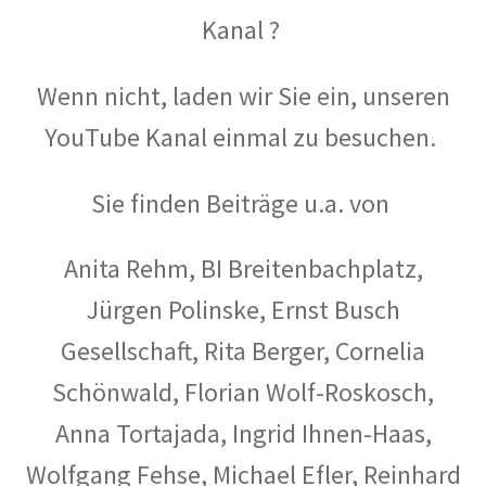
Kauft Berlin die Künstlerkolonie Wilmersdorf zurück? in
Kanal ?
Der Tagesspiegel
Kuensterkolonie in Berliner Abendschau
Wenn nicht, laden wir Sie ein, unseren
YouTube Kanal einmal zu besuchen.
Kuenstlerkolonie Berlin Eintrag in Academic
Sie finden Beiträge u.a. von
Kuenstlerkolonie Berlin Wilmersdorf: Vonovia
investiert in historischen Standort auf Vonovia.de
Anita Rehm, BI Breitenbachplatz,
Orte – Künstlerkolonie Berlin in berlin:street
Jürgen Polinske, Ernst Busch
Vom Leben im „Roten Block“ der Künstlerkolonie in ND
Gesellschaft, Rita Berger, Cornelia
Schönwald,
Florian Wolf-Roskosch,
Vom Widerstand in Wilmersdorf in taz
Anna Tortajada, Ingrid Ihnen-Haas,
Weg mit den Bausünden, die unser schönes Berlin
Wolfgang Fehse, Michael Efler,
Reinhard
verschandeln!