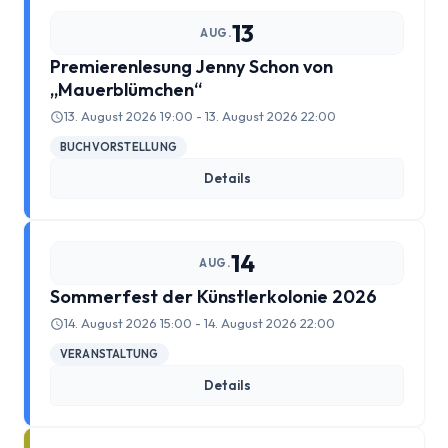
2017
13
AUG.
Premierenlesung Jenny Schon von
2018
„Mauerblümchen“
13. August 2026 19:00 - 13. August 2026 22:00
2019
BUCHVORSTELLUNG
2020
Details
2021
14
AUG.
2022
Sommerfest der Künstlerkolonie 2026
14. August 2026 15:00 - 14. August 2026 22:00
2023
VERANSTALTUNG
Details
2023 #2
Baumpatenschaften