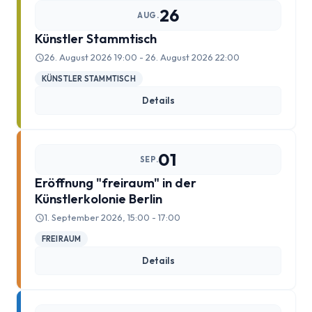
26
AUG.
Bestellung abgeschlossen
Künstler Stammtisch
26. August 2026 19:00 - 26. August 2026 22:00
Bewohner/innen
KÜNSTLER STAMMTISCH
Details
BewohnerInnen
Buchempfehlungen
01
SEP.
Calendar
Eröffnung "freiraum" in der
Künstlerkolonie Berlin
Damals war’s …
1. September 2026, 15:00 - 17:00
FREIRAUM
100 Jahre – Zum Jahrestag unserer Wohnanlage im
Details
Rheinischen Viertel
Alexander Graf Stenbock-Fermor