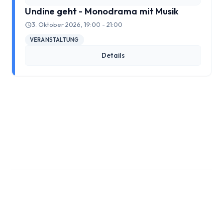
Undine geht - Monodrama mit Musik
Walter Zadek
3. Oktober 2026, 19:00 - 21:00
Wolfgang Leonhard
VERANSTALTUNG
Details
Der Verein
Arbeitsgruppen
Jubiläum 2018
Mitglied werden
Mitglieder
MV 2025