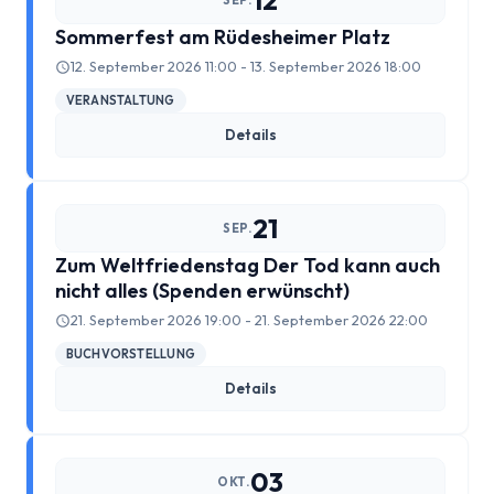
12
SEP.
Erik Ode
Sommerfest am Rüdesheimer Platz
12. September 2026 11:00 - 13. September 2026 18:00
Ernst Busch
VERANSTALTUNG
Details
Ewald Wenck
Gartenterrassenstadt Wilmersdorf
21
SEP.
Klaus Schütz
Zum Weltfriedenstag Der Tod kann auch
nicht alles (Spenden erwünscht)
Kurt Raeck
21. September 2026 19:00 - 21. September 2026 22:00
BUCHVORSTELLUNG
Lil Dagover
Details
Paula Thiede. Von einer, die auszog, eine Gewerkschaft
anzuführen …
03
OKT.