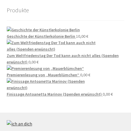
Berlin will Wilmersdorfer Künstlerkolonie
Produkte
zurückkaufen in Berliner Morgenpost
Berlins kleines Hollywood in Berliner Morgenpost
Geschichte der Künstlerkolonie Berlin
10,00
€
Bewohner leiden unter Mieterhöhungen Berlin soll
Wohnsiedlung Künstlerkolonie kaufen in Berliner
Zum Weltfriedenstag Der Tod kann auch nicht alles (Spenden
Zeitung
erwünscht)
0,00
€
Premierenlesung von „Mauerblümchen“
0,00
€
Das Quartier der Lebenskünstler in Wilmersdorf in
Berliner Morgenpost
Finissage Antoanetta Marinov (Spenden erwünscht)
0,00
€
Demo für mehr Mieterschutz zieht durch Wilmersdorf
in Berliner Morgenpost
Der Kiez der Kreativen in Berliner Woche