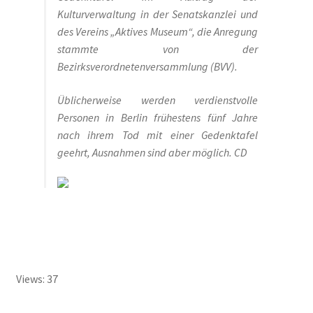
Kulturverwaltung in der Senatskanzlei und
Lil Dagover
des Vereins „Aktives Museum“, die Anregung
stammte von der
Bezirksverordnetenversammlung (BVV).
Paula Thiede. Von einer, die auszog, eine Gewerkschaft
anzuführen …
Üblicherweise werden verdienstvolle
Personen in Berlin frühestens fünf Jahre
Walter Zadek
nach ihrem Tod mit einer Gedenktafel
geehrt, Ausnahmen sind aber möglich.
CD
Wolfgang Leonhard
Der Verein
Arbeitsgruppen
Jubiläum 2018
Views: 37
Mitglied werden