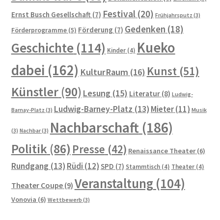
Ihr Kunst Blog in Corona Zeiten
Festival
(20)
Ernst Busch Gesellschaft
(7)
Frühjahrsputz
(3)
Gedenken
(18)
Förderung
(7)
Förderprogramme
(5)
Impressionen
Kueko
Geschichte
(114)
Kinder
(4)
Hoffest 2024
dabei
(162)
Kunst
(51)
KulturRaum
(16)
Künstler
(90)
Impressum
Lesung
(15)
Literatur
(8)
Ludwig-
Ludwig-Barney-Platz
(13)
Mieter
(11)
Barnay-Platz
(3)
Musik
Tagesstatistik
Nachbarschaft
(186)
(3)
Nachbar
(3)
In Memorian
Politik
(86)
Presse
(42)
Renaissance Theater
(6)
Rundgang
(13)
Rüdi
(12)
SPD
(7)
Stammtisch
(4)
Theater
(4)
Kaffeetreffen
Veranstaltung
(104)
Theater Coupe
(9)
Kalender 2021
Vonovia
(6)
Wettbewerb
(3)
Kalender 2024