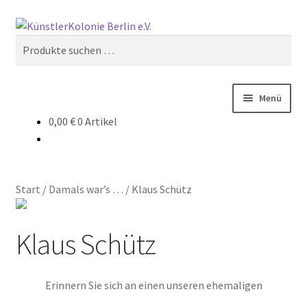
Zur
Zum
Suchen
Navigation
Inhalt
Suchen
springen
springen
nach:
Menü
0,00
€
0 Artikel
Start
Aktive Nachbarschaft der Künstlerkolonie Berlin
Start
/
Damals war’s …
/
Klaus Schütz
Aktivitäten
Klaus Schütz
Anfahrt
Archiv
Erinnern Sie sich an einen unseren ehemaligen