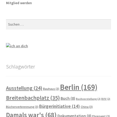
Mitglied werden
Gedenken an Hans Meyer-Hanno
Gedenken an Holger Münzer
Suchen
nach:
Gedenken an Silja Lésny
Mahnmal für die politisch Verfolgten auf dem Ludwig-
Barnay-Platz
Schlagwörter
Walter Hasenclever
Gedenktafeln
Berlin
(169)
Ausstellung
(24)
Bauhaus
(3)
Grundsteinlegung
Breitenbachplatz
(35)
Buch
(8)
Buchvorstellung
(2)
BVV
(2)
Bürgerinitiative
(14)
Bücherverbrennung
(3)
China
(3)
Hoffest 2023
Damals war's
(68)
Dokumentation
(8)
Ehrenamt
(3)