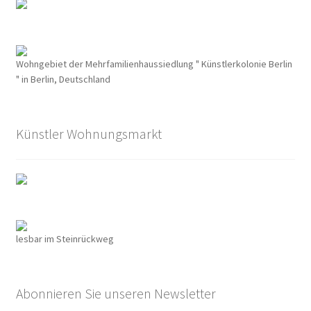
Dies und Das
Wohngebiet der Mehrfamilienhaussiedlung " Künstlerkolonie Berlin
Dies und Das
" in Berlin, Deutschland
Ihre Wünsche und Anregungen
Künstler Wohnungsmarkt
Entstehungsgeschichte
Erinnerungen
Bauhaus
lesbar im Steinrückweg
Der Künstlerfriedhof Berlin-Friedenau
Drei Generationen Familie Rickelt
Abonnieren Sie unseren Newsletter