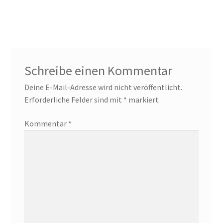
Mitglieder
MV 2025
Schreibe einen Kommentar
Raumplan KunstRaum
Deine E-Mail-Adresse wird nicht veröffentlicht.
Erforderliche Felder sind mit
*
markiert
Satzung des Künstlerkolonie Berlin e.V.
Kommentar
*
Spenden
Veranstaltungsplan 2024
Vorstand des Künstlerkolonie Berlin e.V.
Protokolle der Vorstandssitzungen