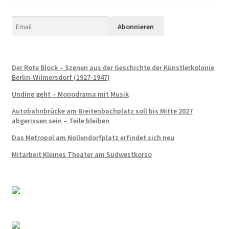
Erinnerung an den Widerstand in Wilmersdorf
Erinnerung und Mahnung zugleich – Otto Wels
Les Milles: Vom Internierungslager zur Gedenkstätte
Der Rote Block – Szenen aus der Geschichte der Künstlerkolonie
Berlin-Wilmersdorf (1927-1947)
Fragen an KüKo
Undine geht – Monodrama mit Musik
Autobahnbrücke am Breitenbachplatz soll bis Mitte 2027
Gästebuch
abgerissen sein – Teile bleiben
Das Metropol am Nollendorfplatz erfindet sich neu
Gedenken
Mitarbeit Kleines Theater am Südwestkorso
Gedenken an Alwin Schütze
Gedenken an Dinah Nelken – Schriftstellerin,
Journalistin und Widerstandskämpferin