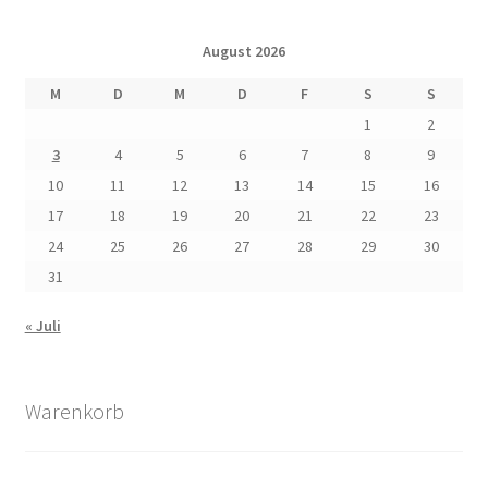
August 2026
Kalender 2025
M
D
M
D
F
S
S
Kasse
1
2
3
4
5
6
7
8
9
Kasse
10
11
12
13
14
15
16
17
18
19
20
21
22
23
Kontakt
24
25
26
27
28
29
30
31
KüKo in der Presse
« Juli
100 Jahre Wohngeschichte Vonovia
Angriff auf die rote Hungerburg in Neue Zürcher Zeitung
Warenkorb
Berlin soll Wohnsiedlung kaufen in Berliner Kurier