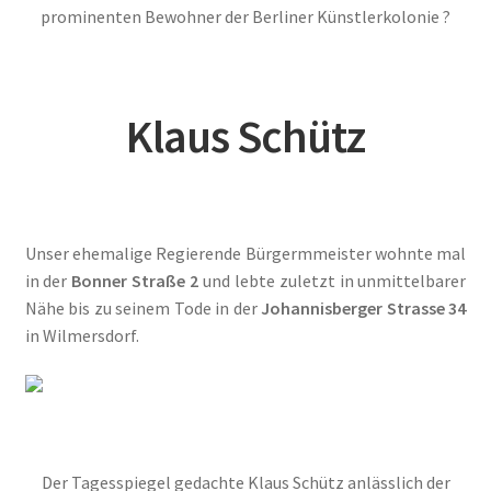
2014
prominenten Bewohner der Berliner Künstlerkolonie ?
2015
Klaus Schütz
2016
2017
2018
Unser ehemalige Regierende Bürgermmeister wohnte mal
in der
Bonner Straße 2
und lebte zuletzt in unmittelbarer
2019
Nähe bis zu seinem Tode in der
Johannisberger Strasse 34
in Wilmersdorf.
2020
2021
2022
Der Tagesspiegel gedachte Klaus Schütz anlässlich der