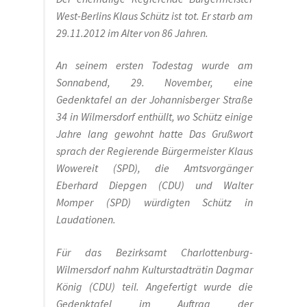
DER KÜNSTLER HANSJÖRG WAGNER
West-Berlins Klaus Schütz ist tot. Er starb am
29.11.2012 im Alter von 86 Jahren.
Der Südwestkorso
An seinem ersten Todestag wurde am
Erich Mühsam
Sonnabend, 29. November, eine
Gedenktafel an der Johannisberger Straße
34 in Wilmersdorf enthüllt, wo Schütz einige
Erik Ode
Jahre lang gewohnt hatte Das Grußwort
sprach der Regierende Bürgermeister Klaus
Ernst Busch
Wowereit (SPD), die Amtsvorgänger
Eberhard Diepgen (CDU) und Walter
Ewald Wenck
Momper (SPD) würdigten Schütz in
Laudationen.
Gartenterrassenstadt Wilmersdorf
Für das Bezirksamt Charlottenburg-
Klaus Schütz
Wilmersdorf nahm Kulturstadträtin Dagmar
König (CDU) teil. Angefertigt wurde die
Kurt Raeck
Gedenktafel im Auftrag der