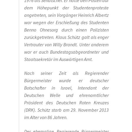
1976 als Senatschef. Er hatte den Posten auf
Damals war’s …
dem Höhepunkt der Studentenproteste
angetreten, sein Vorgänger Heinrich Albertz
100 Jahre – Zum Jahrestag unserer Wohnanlage im
war wegen der Erschießung des Studenten
Rheinischen Viertel
Benno Ohnesorg durch einen Polizisten
zurückgetreten. Klaus Schütz galt als enger
Alexander Graf Stenbock-Fermor
Vertrauter von Willy Brandt. Unter anderem
war er auch Bundestagsabgeordneter und
Arthur Koestler
Staatssekretär im Auswärtigen Amt.
Nach seiner Zeit als Regierender
Berlin im Film der Zwanziger Jahre
Bürgermeister wurde er deutscher
Botschafter in Israel, Intendant der
Berliner Dampfstraßenbahn-Konsortium
Deutschen Welle und ehrenamtlicher
Präsident des Deutschen Roten Kreuzes
Damals war’s……Sanary-Sur-Mer
(DRK). Schütz starb am 29. November 2013
im Alter von 86 Jahren.
Damals war’s…Truppe 1931
Der ehemalige Regierende Bürgermeister