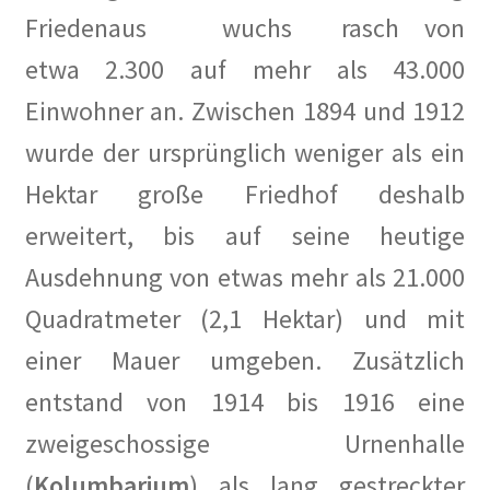
Paula Thiede. Von einer, die auszog, eine Gewerkschaft
Friedenaus wuchs rasch von
anzuführen …
etwa 2.300 auf mehr als 43.000
Walter Zadek
Einwohner an. Zwischen 1894 und 1912
Wolfgang Leonhard
wurde der ursprünglich weniger als ein
Hektar große Friedhof deshalb
Der Verein
erweitert, bis auf seine heutige
Arbeitsgruppen
Ausdehnung von etwas mehr als 21.000
Quadratmeter (2,1 Hektar) und mit
Jubiläum 2018
einer Mauer umgeben. Zusätzlich
Mitglied werden
entstand von 1914 bis 1916 eine
Mitglieder
zweigeschossige Urnenhalle
(
Kolumbarium
) als lang gestreckter