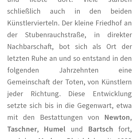
Die Hungerburg in Die Zeit
schließlich auch in den beiden
Die Künstlerkolonie in Wilmersdorf in Qiez
Künstlervierteln. Der kleine Friedhof an
der Stubenrauchstraße, in direkter
Die Rote Tintenburg – Lebendige Vergangenheit in Paul
Klinger Report
Nachbarschaft, bot sich als Ort der
letzten Ruhe an und so entstand in den
Die rote Zelle vom Laubenheimer Platz in Der
Tagesspiegel
folgenden Jahrzehnten eine
Gemeinschaft der Toten, von Künstlern
Engagiert gegen das Vergessen und für die Zukunft der
Künstlerkolonie in Gazette Wilmersdorf März 2019
jeder Richtung. Diese Entwicklung
setzte sich bis in die Gegenwart, etwa
Ernst und Günther Paulus: Stein oder nicht Stein in Der
Tagesspiegel
mit den Bestattungen von
Newton
,
Taschner
,
Humel
und
Bartsch
fort,
Faire Mieten in Berlin – #Bezirkstag von Lisa Paus und