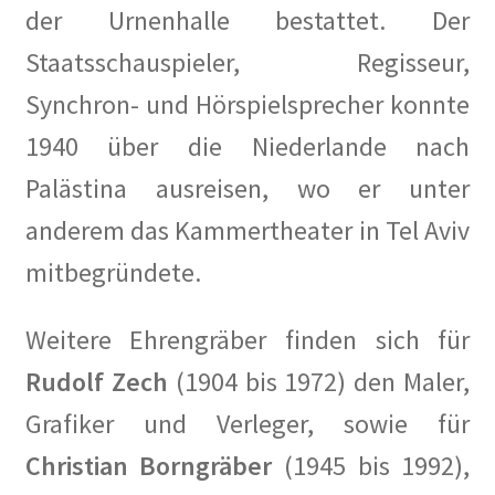
Spurensuche
der Urnenhalle bestattet. Der
Staatsschauspieler, Regisseur,
Stammtisch mit Künstlern
Synchron- und Hörspielsprecher konnte
Veranstaltung
1940 über die Niederlande nach
BEETHOVEN…bei uns in der Berliner Künstlerkolonie
Palästina ausreisen, wo er unter
anderem das Kammertheater in Tel Aviv
Berlin Rundgänge
mitbegründete.
Veranstaltungsplan
Weitere Ehrengräber finden sich für
Vereinsgeschichte
Rudolf Zech
(1904 bis 1972) den Maler,
Willkommen
Grafiker und Verleger, sowie für
Christian Borngräber
(1945 bis 1992),