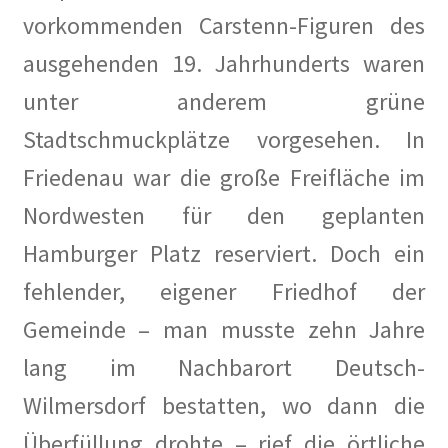
vorkommenden Carstenn-Figuren des
Alexander Graf Stenbock-Fermor
ausgehenden 19. Jahrhunderts waren
unter anderem grüne
Arthur Koestler
Stadtschmuckplätze vorgesehen. In
Berlin im Film der Zwanziger Jahre
Friedenau war die große Freifläche im
Berliner Dampfstraßenbahn-Konsortium
Nordwesten für den geplanten
Hamburger Platz reserviert. Doch ein
Damals war’s……Sanary-Sur-Mer
fehlender, eigener Friedhof der
Damals war’s…Truppe 1931
Gemeinde – man musste zehn Jahre
lang im Nachbarort Deutsch-
DER KÜNSTLER HANSJÖRG WAGNER
Wilmersdorf bestatten, wo dann die
Der Südwestkorso
Überfüllung drohte – rief die örtliche