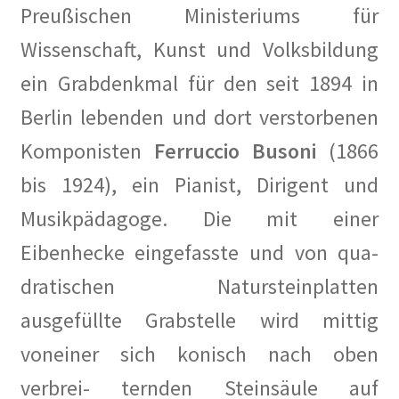
Preußischen Ministeriums für
Hoffest 2024
Wissenschaft, Kunst und Volksbildung
Impressum
ein Grabdenkmal für den seit 1894 in
Berlin lebenden und dort verstorbenen
Tagesstatistik
Komponisten
Ferruccio Busoni
(1866
In Memorian
bis 1924), ein Pianist, Dirigent und
Musikpädagoge. Die mit einer
Kaffeetreffen
Eibenhecke eingefasste und von qua-
Kalender 2021
dratischen Natursteinplatten
Kalender 2024
ausgefüllte Grabstelle wird mittig
voneiner sich konisch nach oben
Kalender 2025
verbrei- ternden Steinsäule auf