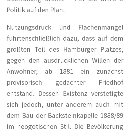
Erich Mühsam
Politik auf den Plan.
Erik Ode
Nutzungsdruck und Flächenmangel
führtenschließlich dazu, dass auf dem
Ernst Busch
größten Teil des Hamburger Platzes,
Ewald Wenck
gegen den ausdrücklichen Willen der
Gartenterrassenstadt Wilmersdorf
Anwohner, ab 1881 ein zunächst
provisorisch gedachter Friedhof
Klaus Schütz
entstand. Dessen Existenz verstetigte
Kurt Raeck
sich jedoch, unter anderem auch mit
dem Bau der Backsteinkapelle 1888/89
Lil Dagover
im neogotischen Stil. Die Bevölkerung