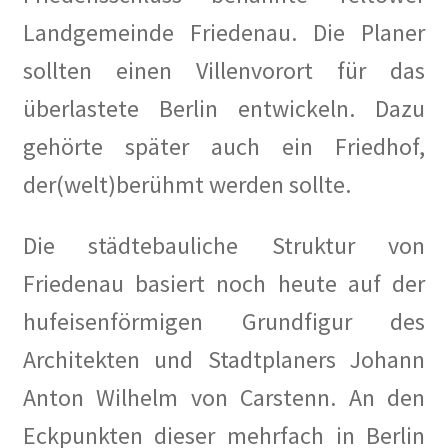
Landgemeinde Friedenau. Die Planer
Baumpatenschaften
sollten einen Villenvorort für das
Bestellung abgeschlossen
überlastete Berlin entwickeln. Dazu
gehörte später auch ein Friedhof,
Bewohner/innen
der(welt)berühmt werden sollte.
BewohnerInnen
Die städtebauliche Struktur von
Buchempfehlungen
Friedenau basiert noch heute auf der
Calendar
hufeisenförmigen Grundfigur des
Architekten und Stadtplaners Johann
Damals war’s …
Anton Wilhelm von Carstenn. An den
100 Jahre – Zum Jahrestag unserer Wohnanlage im
Eckpunkten dieser mehrfach in Berlin
Rheinischen Viertel