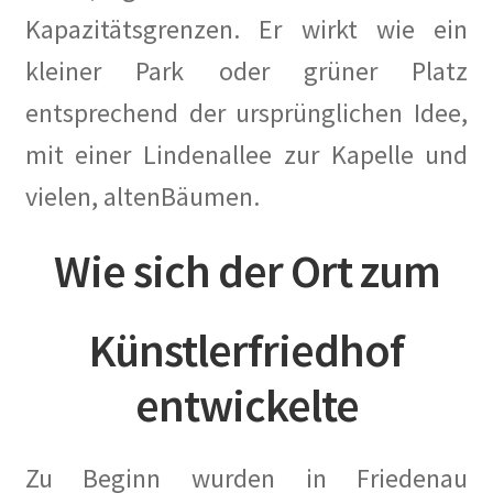
Kapazitätsgrenzen. Er wirkt wie ein
…in der historischen Presse
kleiner Park oder grüner Platz
Die Architektur der Künstlerkolonie Berlin und deren
entsprechend der ursprünglichen Idee,
Architekten
mit einer Lindenallee zur Kapelle und
Führungen durch die Künstlerkolonie
vielen, altenBäumen.
Gartenstadt am Südwestkorso mit Künstlerkolonie
Wie sich der Ort zum
(Denkmalschutz)
Kleine Geschichte der Künstlerkolonie Berlin
Künstlerfriedhof
Künstler Wohnungsmarkt
entwickelte
Dies und Das
Zu Beginn wurden in Friedenau