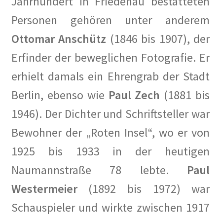
Jahrhundert in Friedenau bestatteten
Weg mit den Bausünden, die unser schönes Berlin
Personen gehören unter anderem
verschandeln!
Ottomar Anschütz
(1846 bis 1907), der
Lage
Erfinder der beweglichen Fotografie. Er
erhielt damals ein Ehrengrab der Stadt
Mein Konto
Berlin, ebenso wie
Paul Zech
(1881 bis
Nachrufe
1946). Der Dichter und Schriftsteller war
Bewohner der „Roten Insel“, wo er von
Newsletter
1925 bis 1933 in der heutigen
Ostern 2020
Naumannstraße 78 lebte.
Paul
Partnerveranstaltungen
Westermeier
(1892 bis 1972) war
Schauspieler und wirkte zwischen 1917
Printangebot