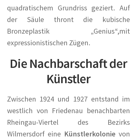
Kasse
quadratischem Grundriss geziert. Auf
der Säule thront die kubische
Kasse
Bronzeplastik „Genius“,mit
Kontakt
expressionistischen Zügen.
KüKo in der Presse
Die Nachbarschaft der
100 Jahre Wohngeschichte Vonovia
Künstler
Angriff auf die rote Hungerburg in Neue Zürcher Zeitung
Zwischen 1924 und 1927 entstand im
Berlin soll Wohnsiedlung kaufen in Berliner Kurier
westlich von Friedenau benachbarten
Berlin will Wilmersdorfer Künstlerkolonie
Rheingau-Viertel des Bezirks
zurückkaufen in Berliner Morgenpost
Wilmersdorf eine
Künstlerkolonie
von