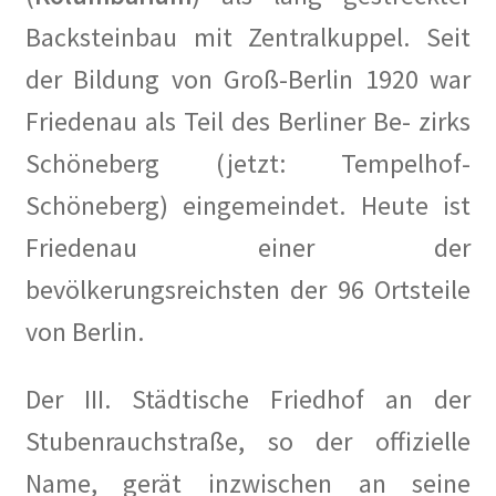
MV 2025
Backsteinbau mit Zentralkuppel. Seit
Raumplan KunstRaum
der Bildung von Groß-Berlin 1920 war
Friedenau als Teil des Berliner Be- zirks
Satzung des Künstlerkolonie Berlin e.V.
Schöneberg (jetzt: Tempelhof-
Spenden
Schöneberg) eingemeindet. Heute ist
Veranstaltungsplan 2024
Friedenau einer der
bevölkerungsreichsten der 96 Ortsteile
Vorstand des Künstlerkolonie Berlin e.V.
von Berlin.
Protokolle der Vorstandssitzungen
Der III. Städtische Friedhof an der
Zielsetzung
Stubenrauchstraße, so der offizielle
Die Künstlerkolonie
Name, gerät inzwischen an seine