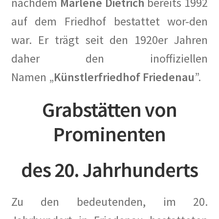
nachdem
Marlene Dietrich
bereits 1992
Katrin Schmidberger, Die Grünen
auf dem Friedhof bestattet wor-den
Kauft Berlin die Künstlerkolonie Wilmersdorf zurück? in
war. Er trägt seit den 1920er Jahren
Der Tagesspiegel
daher den inoffiziellen
Kuensterkolonie in Berliner Abendschau
Namen „
Künstlerfriedhof Friedenau
”.
Kuenstlerkolonie Berlin Eintrag in Academic
Grabstätten von
Kuenstlerkolonie Berlin Wilmersdorf: Vonovia
Prominenten
investiert in historischen Standort auf Vonovia.de
Orte – Künstlerkolonie Berlin in berlin:street
des 20. Jahrhunderts
Vom Leben im „Roten Block“ der Künstlerkolonie in ND
Zu den bedeutenden, im 20.
Vom Widerstand in Wilmersdorf in taz