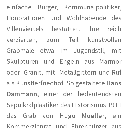
Dies und Das
einfache Bürger, Kommunalpolitiker,
Ihre Wünsche und Anregungen
Honoratioren und Wohlhabende des
Villenviertels bestattet. Ihre reich
Entstehungsgeschichte
verzierten, zum Teil kunstvollen
Erinnerungen
Grabmale etwa im Jugendstil, mit
Skulpturen und Engeln aus Marmor
Bauhaus
oder Granit, mit Metallgittern und Ruf
Der Künstlerfriedhof Berlin-Friedenau
als Künstlerfriedhof. So gestaltete
Hans
Drei Generationen Familie Rickelt
Dammann
, einer der bedeutendsten
Sepulkralplastiker des Historismus 1911
Erinnerung an den Widerstand in Wilmersdorf
das Grab von
Hugo Moeller
, ein
Erinnerung und Mahnung zugleich – Otto Wels
Kommerzienrat und Ehrenbürger aus