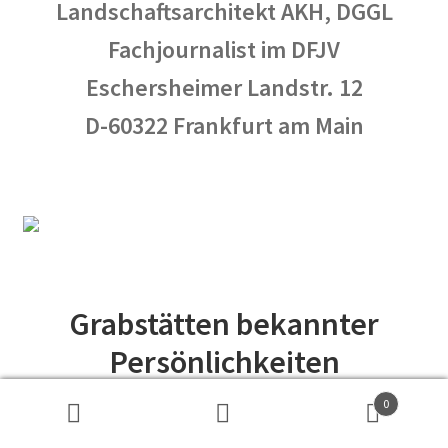
Landschaftsarchitekt AKH, DGGL
Fachjournalist im DFJV
Eschersheimer Landstr. 12
D-60322 Frankfurt am Main
Grabstätten bekannter
Persönlichkeiten
0
Suchen
Suchen
Durch die Nähe zur
Wilmersdorfer