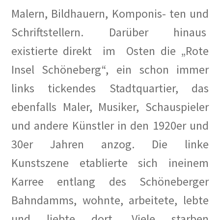
Berlins kleines Hollywood in Berliner Morgenpost
Malern, Bildhauern, Komponis- ten und
Schriftstellern. Darüber hinaus
Bewohner leiden unter Mieterhöhungen Berlin soll
Wohnsiedlung Künstlerkolonie kaufen in Berliner
existierte direkt im Osten die „Rote
Zeitung
Insel Schöneberg“, ein schon immer
Das Quartier der Lebenskünstler in Wilmersdorf in
links tickendes Stadtquartier, das
Berliner Morgenpost
ebenfalls Maler, Musiker, Schauspieler
Demo für mehr Mieterschutz zieht durch Wilmersdorf
und andere Künstler in den 1920er und
in Berliner Morgenpost
30er Jahren anzog. Die linke
Der Kiez der Kreativen in Berliner Woche
Kunstszene etablierte sich ineinem
Karree entlang des Schöneberger
Der Verein der Künstlerkolonie in KiezEdition 01-02
2019
Bahndamms, wohnte, arbeitete, lebte
und liebte dort. Viele starben