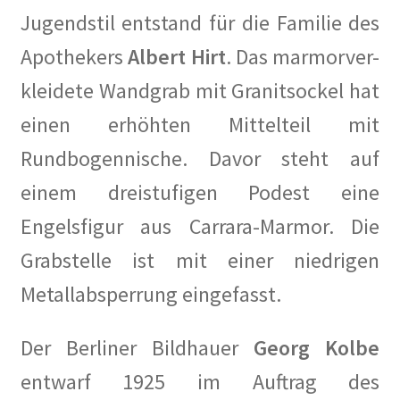
Jugendstil entstand für die Familie des
Gedenken an Silja Lésny
Apothekers
Albert Hirt
. Das marmorver-
Mahnmal für die politisch Verfolgten auf dem Ludwig-
kleidete Wandgrab mit Granitsockel hat
Barnay-Platz
einen erhöhten Mittelteil mit
Walter Hasenclever
Rundbogennische. Davor steht auf
einem dreistufigen Podest eine
Gedenktafeln
Engelsfigur aus Carrara-Marmor. Die
Grundsteinlegung
Grabstelle ist mit einer niedrigen
Hoffest 2023
Metallabsperrung eingefasst.
Ihr Kunst Blog in Corona Zeiten
Der Berliner Bildhauer
Georg Kolbe
entwarf 1925 im Auftrag des
Impressionen