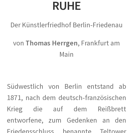
RUHE
2016
2017
Der Künstlerfriedhof Berlin-Friedenau
2018
von
Thomas Herrgen
, Frankfurt am
Main
2019
2020
2021
Südwestlich von Berlin entstand ab
1871, nach dem deutsch-französischen
2022
Krieg die auf dem Reißbrett
2023
entworfene, zum Gedenken an den
Friedensschluss benannte Teltower
2023 #2