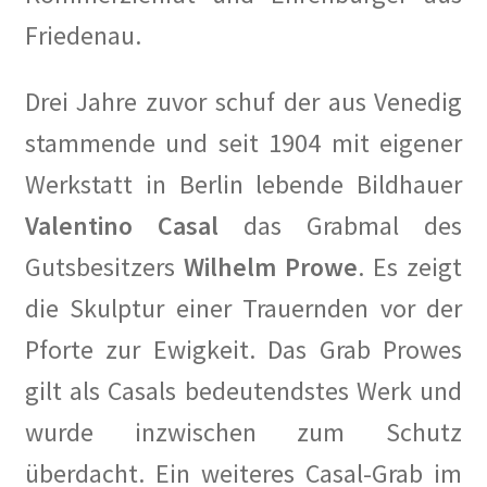
Friedenau.
Les Milles: Vom Internierungslager zur Gedenkstätte
Fragen an KüKo
Drei Jahre zuvor schuf der aus Venedig
stammende und seit 1904 mit eigener
Gästebuch
Werkstatt in Berlin lebende Bildhauer
Gedenken
Valentino Casal
das Grabmal des
Gutsbesitzers
Wilhelm Prowe
. Es zeigt
Gedenken an Alwin Schütze
die Skulptur einer Trauernden vor der
Gedenken an Dinah Nelken – Schriftstellerin,
Pforte zur Ewigkeit. Das Grab Prowes
Journalistin und Widerstandskämpferin
gilt als Casals bedeutendstes Werk und
Gedenken an Hans Meyer-Hanno
wurde inzwischen zum Schutz
Gedenken an Holger Münzer
überdacht. Ein weiteres Casal-Grab im