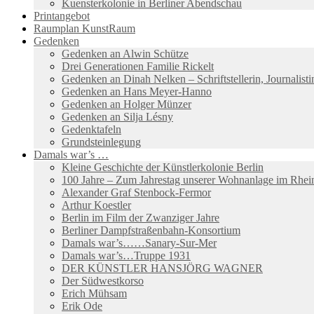
Kuensterkolonie in Berliner Abendschau
Printangebot
Raumplan KunstRaum
Gedenken
Gedenken an Alwin Schütze
Drei Generationen Familie Rickelt
Gedenken an Dinah Nelken – Schriftstellerin, Journalis
Gedenken an Hans Meyer-Hanno
Gedenken an Holger Münzer
Gedenken an Silja Lésny
Gedenktafeln
Grundsteinlegung
Damals war’s …
Kleine Geschichte der Künstlerkolonie Berlin
100 Jahre – Zum Jahrestag unserer Wohnanlage im Rhein
Alexander Graf Stenbock-Fermor
Arthur Koestler
Berlin im Film der Zwanziger Jahre
Berliner Dampfstraßenbahn-Konsortium
Damals war’s……Sanary-Sur-Mer
Damals war’s…Truppe 1931
DER KÜNSTLER HANSJÖRG WAGNER
Der Südwestkorso
Erich Mühsam
Erik Ode