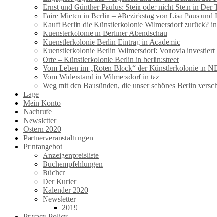
Ernst und Günther Paulus: Stein oder nicht Stein in Der 
Faire Mieten in Berlin – #Bezirkstag von Lisa Paus und
Kauft Berlin die Künstlerkolonie Wilmersdorf zurück? i
Kuensterkolonie in Berliner Abendschau
Kuenstlerkolonie Berlin Eintrag in Academic
Kuenstlerkolonie Berlin Wilmersdorf: Vonovia investiert 
Orte – Künstlerkolonie Berlin in berlin:street
Vom Leben im „Roten Block“ der Künstlerkolonie in N
Vom Widerstand in Wilmersdorf in taz
Weg mit den Bausünden, die unser schönes Berlin versc
Lage
Mein Konto
Nachrufe
Newsletter
Ostern 2020
Partnerveranstaltungen
Printangebot
Anzeigenpreisliste
Buchempfehlungen
Bücher
Der Kurier
Kalender 2020
Newsletter
2019
Privacy Policy