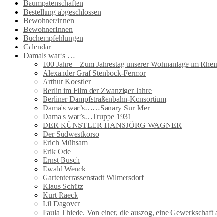
Baumpatenschaften
Bestellung abgeschlossen
Bewohner/innen
BewohnerInnen
Buchempfehlungen
Calendar
Damals war’s …
100 Jahre – Zum Jahrestag unserer Wohnanlage im Rhein
Alexander Graf Stenbock-Fermor
Arthur Koestler
Berlin im Film der Zwanziger Jahre
Berliner Dampfstraßenbahn-Konsortium
Damals war’s……Sanary-Sur-Mer
Damals war’s…Truppe 1931
DER KÜNSTLER HANSJÖRG WAGNER
Der Südwestkorso
Erich Mühsam
Erik Ode
Ernst Busch
Ewald Wenck
Gartenterrassenstadt Wilmersdorf
Klaus Schütz
Kurt Raeck
Lil Dagover
Paula Thiede. Von einer, die auszog, eine Gewerkschaf