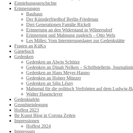
Entstehungsgeschichte
Erinnerungen
Bauhaus
Der Künstlerfriedhof Berlin-Friedenau
Drei Generationen Familie Rickelt
Erinnerung an den Widerstand in Wilmersdorf
Erinnerung und Mahnung zugleich – Otto Wels
Les Milles: Vom Internierungslager zur Gedenkstätte
Fragen an KüKo
Gästebuch
Gedenken
Gedenken an Alwin Schütze
Gedenken an Dinah Nelken – Schriftstellerin, Journalis
Gedenken an Hans Meyer-Hanno
Gedenken an Holger Münzer
Gedenken an Silja Lésny
Mahnmal für die politisch Verfolgten auf dem Ludwig-B
Walter Hasenclever
Gedenktafeln
Grundsteinlegung
Hoffest 2023
Ihr Kunst Blog in Corona Zeiten
Impressionen
Hoffest 2024
Impressum