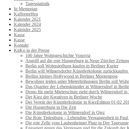
Tagesstatistik
In Memorian
Kaffeetreffen
Kalender 2021
Kalender 2024
Kalender 2025
Kasse
Kasse
Kontakt
KüKo in der Presse
100 Jahre Wohngeschichte Vonovia
Angriff auf die rote Hungerburg in Neue Zürcher Zeitun
Berlin soll Wohnsiedlung kaufen in Berliner Kurier
Berlin will Wilmersdorfer Künstlerkolonie zurückkaufen
Berlins kleines Hollywood in Berliner Morgenpost
Bewohner leiden unter Mieterhöhungen Berlin soll Wohns
Das Quartier der Lebenskünstler in Wilmersdorf in Berl
Demo für mehr Mieterschutz zieht durch Wilmersdorf in
Der Kiez der Kreativen in Berliner Woche
Der Verein der Künstlerkolonie in KiezEdition 01-02 20
Die Hungerburg in Die Zeit
Die Künstlerkolonie in Wilmersdorf in Qiez
Die Rote Tintenburg – Lebendige Vergangenheit in Paul
Die rote Zelle vom Laubenheimer Platz in Der Tagesspie
Engagiert gegen das Vergessen und für die Zukunft der 