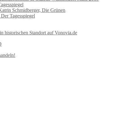
Tagesspiegel
 Katrin Schmidberger, Die Grünen
n Der Tagesspiegel
in historischen Standort auf Vonovia.de
D
handeln!