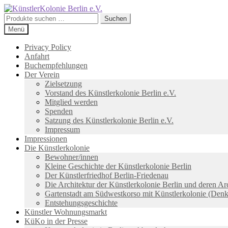
Zur
Zum
Navigation
Inhalt
Suchen
Suchen
springen
springen
nach:
Menü
Privacy Policy
Anfahrt
Buchempfehlungen
Der Verein
Zielsetzung
Vorstand des Künstlerkolonie Berlin e.V.
Mitglied werden
Spenden
Satzung des Künstlerkolonie Berlin e.V.
Impressum
Impressionen
Die Künstlerkolonie
Bewohner/innen
Kleine Geschichte der Künstlerkolonie Berlin
Der Künstlerfriedhof Berlin-Friedenau
Die Architektur der Künstlerkolonie Berlin und deren Ar
Gartenstadt am Südwestkorso mit Künstlerkolonie (Den
Entstehungsgeschichte
Künstler Wohnungsmarkt
KüKo in der Presse