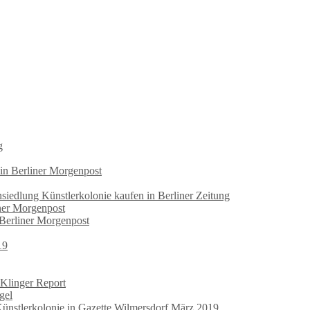
g
 in Berliner Morgenpost
iedlung Künstlerkolonie kaufen in Berliner Zeitung
iner Morgenpost
 Berliner Morgenpost
19
 Klinger Report
gel
Künstlerkolonie in Gazette Wilmersdorf März 2019