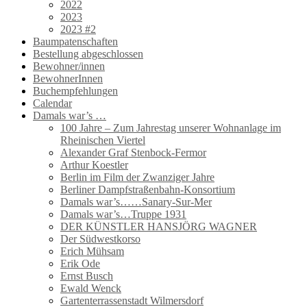
2022
2023
2023 #2
Baumpatenschaften
Bestellung abgeschlossen
Bewohner/innen
BewohnerInnen
Buchempfehlungen
Calendar
Damals war’s …
100 Jahre – Zum Jahrestag unserer Wohnanlage im
Rheinischen Viertel
Alexander Graf Stenbock-Fermor
Arthur Koestler
Berlin im Film der Zwanziger Jahre
Berliner Dampfstraßenbahn-Konsortium
Damals war’s……Sanary-Sur-Mer
Damals war’s…Truppe 1931
DER KÜNSTLER HANSJÖRG WAGNER
Der Südwestkorso
Erich Mühsam
Erik Ode
Ernst Busch
Ewald Wenck
Gartenterrassenstadt Wilmersdorf