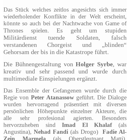
Das Stück welches zeitlos angesichts sich immer
wiederholender Konflikte in der Welt erscheint,
könnte so auch bei der Nachtwache von Game of
Es geht um stupiden
Thrones spielen.
Militärdienst tuende Soldaten, falsch
verstandenen Chorgeist und „blinden“
Gehorsam der bis in die Katastrope führt.
Die Bühnengestaltung von
Holger Syrbe
, war
kreativ und sehr passend und wurde durch
multimediale Einspielungen ergänzt.
Das Ensemble der Gefangenen wurde durch die
Regie von
Peter Atanassow
geführt. Die Dialoge
wurden hervorragend präsentiert mit diversen
persönlichen Höhepunkte einzelner Akteure, die
alle sehr profesional agierten. Besonders
hervorzuheben sind
Imad El Khalaf
(als
Angustina),
Nehad Fandi
(als Drogo)
Fadie Al-
Zein Marmela
(als Oberstleutnant Matti),