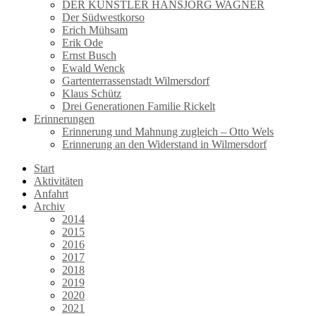
DER KÜNSTLER HANSJÖRG WAGNER
Der Südwestkorso
Erich Mühsam
Erik Ode
Ernst Busch
Ewald Wenck
Gartenterrassenstadt Wilmersdorf
Klaus Schütz
Drei Generationen Familie Rickelt
Erinnerungen
Erinnerung und Mahnung zugleich – Otto Wels
Erinnerung an den Widerstand in Wilmersdorf
Start
Aktivitäten
Anfahrt
Archiv
2014
2015
2016
2017
2018
2019
2020
2021