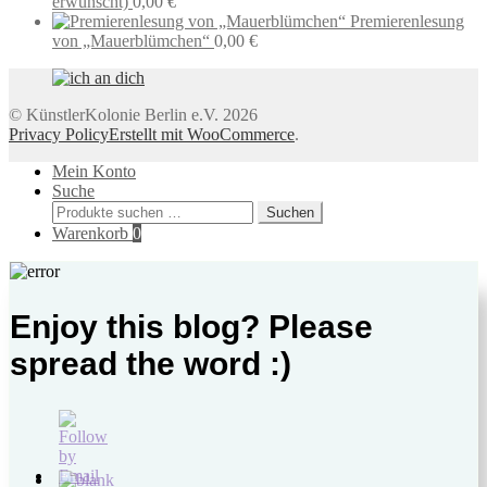
erwünscht)
0,00
€
Premierenlesung
von „Mauerblümchen“
0,00
€
© KünstlerKolonie Berlin e.V. 2026
Privacy Policy
Erstellt mit WooCommerce
.
Mein Konto
Suche
Suchen
Suchen
nach:
Warenkorb
0
Enjoy this blog? Please
spread the word :)