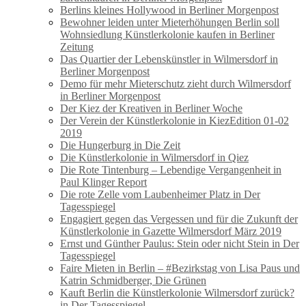
Berlins kleines Hollywood in Berliner Morgenpost
Bewohner leiden unter Mieterhöhungen Berlin soll
Wohnsiedlung Künstlerkolonie kaufen in Berliner
Zeitung
Das Quartier der Lebenskünstler in Wilmersdorf in
Berliner Morgenpost
Demo für mehr Mieterschutz zieht durch Wilmersdorf
in Berliner Morgenpost
Der Kiez der Kreativen in Berliner Woche
Der Verein der Künstlerkolonie in KiezEdition 01-02
2019
Die Hungerburg in Die Zeit
Die Künstlerkolonie in Wilmersdorf in Qiez
Die Rote Tintenburg – Lebendige Vergangenheit in
Paul Klinger Report
Die rote Zelle vom Laubenheimer Platz in Der
Tagesspiegel
Engagiert gegen das Vergessen und für die Zukunft der
Künstlerkolonie in Gazette Wilmersdorf März 2019
Ernst und Günther Paulus: Stein oder nicht Stein in Der
Tagesspiegel
Faire Mieten in Berlin – #Bezirkstag von Lisa Paus und
Katrin Schmidberger, Die Grünen
Kauft Berlin die Künstlerkolonie Wilmersdorf zurück?
in Der Tagesspiegel