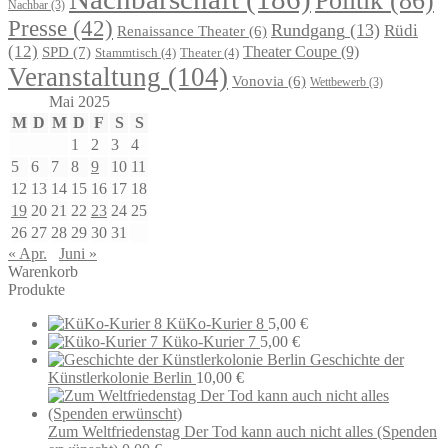
Politik
(86)
Nachbar
(3)
Presse
(42)
Rundgang
(13)
Rüdi
Renaissance Theater
(6)
(12)
Theater Coupe
(9)
SPD
(7)
Stammtisch
(4)
Theater
(4)
Veranstaltung
(104)
Vonovia
(6)
Wettbewerb
(3)
Mai 2025
M
D
M
D
F
S
S
1
2
3
4
5
6
7
8
9
10
11
12
13
14
15
16
17
18
19
20
21
22
23
24
25
26
27
28
29
30
31
« Apr.
Juni »
Warenkorb
Produkte
KüKo-Kurier 8
5,00
€
Küko-Kurier 7
5,00
€
Geschichte der
Künstlerkolonie Berlin
10,00
€
Zum Weltfriedenstag Der Tod kann auch nicht alles (Spenden