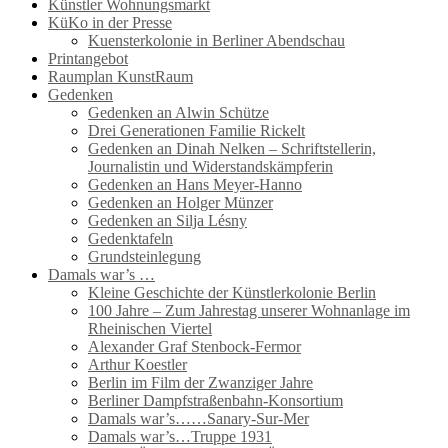
Künstler Wohnungsmarkt
KüKo in der Presse
Kuensterkolonie in Berliner Abendschau
Printangebot
Raumplan KunstRaum
Gedenken
Gedenken an Alwin Schütze
Drei Generationen Familie Rickelt
Gedenken an Dinah Nelken – Schriftstellerin,
Journalistin und Widerstandskämpferin
Gedenken an Hans Meyer-Hanno
Gedenken an Holger Münzer
Gedenken an Silja Lésny
Gedenktafeln
Grundsteinlegung
Damals war’s …
Kleine Geschichte der Künstlerkolonie Berlin
100 Jahre – Zum Jahrestag unserer Wohnanlage im
Rheinischen Viertel
Alexander Graf Stenbock-Fermor
Arthur Koestler
Berlin im Film der Zwanziger Jahre
Berliner Dampfstraßenbahn-Konsortium
Damals war’s……Sanary-Sur-Mer
Damals war’s…Truppe 1931