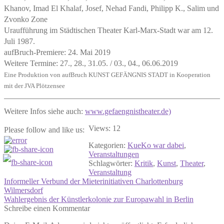
Khanov, Imad El Khalaf, Josef, Nehad Fandi, Philipp K., Salim und
Zvonko Zone
Uraufführung im Städtischen Theater Karl-Marx-Stadt war am 12.
Juli 1987.
aufBruch-Premiere: 24. Mai 2019
Weitere Termine: 27., 28., 31.05. / 03., 04., 06.06.2019
Eine Produktion von aufBruch KUNST GEFÄNGNIS STADT in Kooperation
mit der JVA Plötzensee
Weitere Infos siehe auch:
www.gefaengnistheater.de)
Views: 12
Please follow and like us:
Kategorien:
KueKo war dabei
,
Veranstaltungen
Schlagwörter:
Kritik
,
Kunst
,
Theater
,
Veranstaltung
Vorheriger
Informeller Verbund der Mieterinitiativen Charlottenburg
Beitrag:
Wilmersdorf
Beitragsnavigation
Nächster
Wahlergebnis der Künstlerkolonie zur Europawahl in Berlin
Beitrag:
Schreibe einen Kommentar