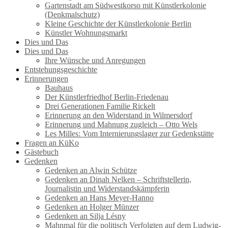
Gartenstadt am Südwestkorso mit Künstlerkolonie
(Denkmalschutz)
Kleine Geschichte der Künstlerkolonie Berlin
Künstler Wohnungsmarkt
Dies und Das
Dies und Das
Ihre Wünsche und Anregungen
Entstehungsgeschichte
Erinnerungen
Bauhaus
Der Künstlerfriedhof Berlin-Friedenau
Drei Generationen Familie Rickelt
Erinnerung an den Widerstand in Wilmersdorf
Erinnerung und Mahnung zugleich – Otto Wels
Les Milles: Vom Internierungslager zur Gedenkstätte
Fragen an KüKo
Gästebuch
Gedenken
Gedenken an Alwin Schütze
Gedenken an Dinah Nelken – Schriftstellerin,
Journalistin und Widerstandskämpferin
Gedenken an Hans Meyer-Hanno
Gedenken an Holger Münzer
Gedenken an Silja Lésny
Mahnmal für die politisch Verfolgten auf dem Ludwig-