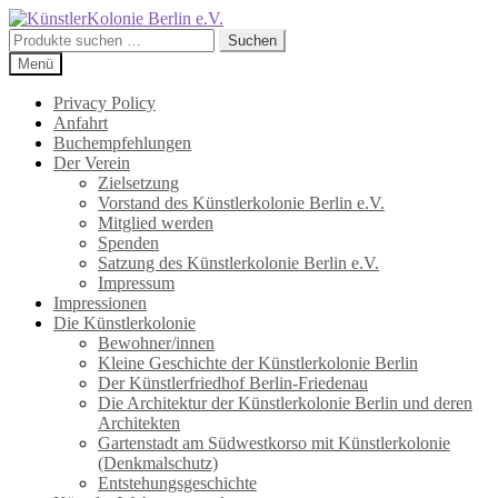
Zur
Zum
Navigation
Inhalt
Suchen
Suchen
springen
springen
nach:
Menü
Privacy Policy
Anfahrt
Buchempfehlungen
Der Verein
Zielsetzung
Vorstand des Künstlerkolonie Berlin e.V.
Mitglied werden
Spenden
Satzung des Künstlerkolonie Berlin e.V.
Impressum
Impressionen
Die Künstlerkolonie
Bewohner/innen
Kleine Geschichte der Künstlerkolonie Berlin
Der Künstlerfriedhof Berlin-Friedenau
Die Architektur der Künstlerkolonie Berlin und deren
Architekten
Gartenstadt am Südwestkorso mit Künstlerkolonie
(Denkmalschutz)
Entstehungsgeschichte