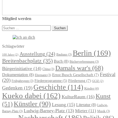
Mitglied werden
Suchen
nach:
Schlagwörter
Berlin
(169)
Ausstellung
(24)
Bauhaus
(3)
100 Jahre
(2)
Breitenbachplatz
(35)
Buch
(8)
Bücherverbrennung
(3)
Damals war's
(68)
Bürgerinitiative
(14)
China
(3)
Festival
Dokumentation
(8)
Ernst Busch Gesellschaft
(7)
Ehrenamt
(3)
(20)
Förderung
(7)
Förderprogramme
(5)
Frühjahrsputz
(3)
GCJZ
(2)
Geschichte
(114)
Gedenken
(19)
Kinder
(4)
Kueko dabei
(162)
Kunst
KulturRaum
(16)
Künstler
(90)
(51)
Lesung
(15)
Literatur
(8)
Ludwig-
Ludwig-Barney-Platz
(13)
Mieter
(11)
Barnay-Platz
(3)
Musik
(3)
Nachbarschaft
(186)