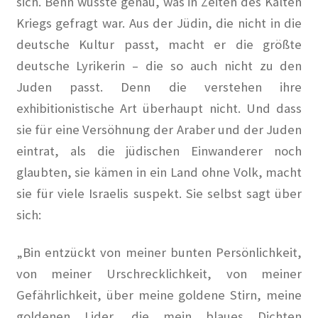
sich. Benn wusste genau, was in Zeiten des Kalten
Die Hungerburg in Die Zeit
Kriegs gefragt war. Aus der Jüdin, die nicht in die
Die Künstlerkolonie in Wilmersdorf in Qiez
deutsche Kultur passt, macht er die größte
deutsche Lyrikerin – die so auch nicht zu den
Die Rote Tintenburg – Lebendige Vergangenheit in Paul
Juden passt. Denn die verstehen ihre
Klinger Report
exhibitionistische Art überhaupt nicht. Und dass
sie für eine Versöhnung der Araber und der Juden
Die rote Zelle vom Laubenheimer Platz in Der
eintrat, als die jüdischen Einwanderer noch
Tagesspiegel
glaubten, sie kämen in ein Land ohne Volk, macht
Engagiert gegen das Vergessen und für die Zukunft der
sie für viele Israelis suspekt. Sie selbst sagt über
Künstlerkolonie in Gazette Wilmersdorf März 2019
sich:
Ernst und Günther Paulus: Stein oder nicht Stein in Der
„Bin entzückt von meiner bunten Persönlichkeit,
Tagesspiegel
von meiner Urschrecklichkeit, von meiner
Gefährlichkeit, über meine goldene Stirn, meine
Faire Mieten in Berlin – #Bezirkstag von Lisa Paus und
goldenen Lider, die mein blaues Dichten