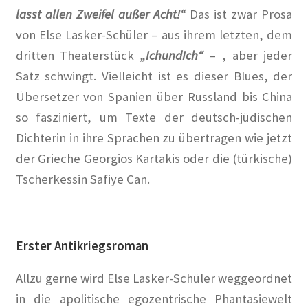
lasst allen Zweifel außer Acht!“
Das ist zwar Prosa
Gedenken an Silja Lésny
von Else Lasker-Schüler – aus ihrem letzten, dem
dritten Theaterstück
„IchundIch“
– , aber jeder
Mahnmal für die politisch Verfolgten auf dem Ludwig-
Satz schwingt. Vielleicht ist es dieser Blues, der
Barnay-Platz
Übersetzer von Spanien über Russland bis China
Walter Hasenclever
so fasziniert, um Texte der deutsch-jüdischen
Dichterin in ihre Sprachen zu übertragen wie jetzt
Gedenktafeln
der Grieche Georgios Kartakis oder die (türkische)
Tscherkessin Safiye Can.
Grundsteinlegung
Hoffest 2023
Erster Antikriegsroman
Ihr Kunst Blog in Corona Zeiten
Allzu gerne wird Else Lasker-Schüler weggeordnet
Impressionen
in die apolitische egozentrische Phantasiewelt