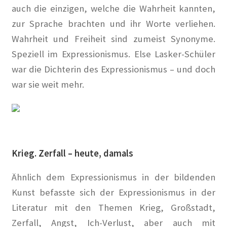
auch die einzigen, welche die Wahrheit kannten,
Anzeigenpreisliste
zur Sprache brachten und ihr Worte verliehen.
Wahrheit und Freiheit sind zumeist Synonyme.
Buchempfehlungen
Speziell im Expressionismus. Else Lasker-Schüler
Bücher
war die Dichterin des Expressionismus – und doch
war sie weit mehr.
Der Kurier
Kalender 2020
Newsletter
Krieg. Zerfall – heute, damals
2019
Ähnlich dem Expressionismus in der bildenden
Kunst befasste sich der Expressionismus in der
Privacy Policy
Literatur mit den Themen Krieg, Großstadt,
Zerfall, Angst, Ich-Verlust, aber auch mit