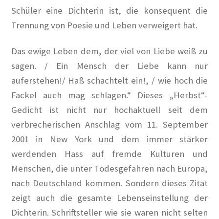
Schüler eine Dichterin ist, die konsequent die
Weg mit den Bausünden, die unser schönes Berlin
Trennung von Poesie und Leben verweigert hat.
verschandeln!
Das ewige Leben dem, der viel von Liebe weiß zu
Lage
sagen. / Ein Mensch der Liebe kann nur
Mein Konto
auferstehen!/ Haß schachtelt ein!, / wie hoch die
Fackel auch mag schlagen.“ Dieses „Herbst“-
Nachrufe
Gedicht ist nicht nur hochaktuell seit dem
verbrecherischen Anschlag vom 11. September
Newsletter
2001 in New York und dem immer stärker
werdenden Hass auf fremde Kulturen und
Ostern 2020
Menschen, die unter Todesgefahren nach Europa,
Partnerveranstaltungen
nach Deutschland kommen. Sondern dieses Zitat
zeigt auch die gesamte Lebenseinstellung der
Printangebot
Dichterin. Schriftsteller wie sie waren nicht selten