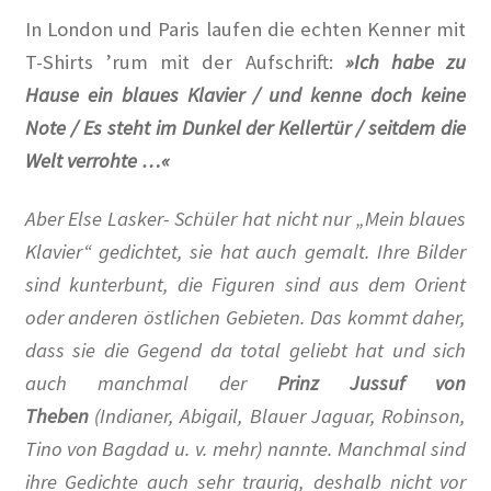
Erich Mühsam
In London und Paris laufen die echten Kenner mit
T-Shirts ’rum mit der Aufschrift:
»Ich habe zu
Erik Ode
Hause ein blaues Klavier / und kenne doch keine
Note / Es steht im Dunkel der Kellertür / seitdem die
Ernst Busch
Welt verrohte …«
Ewald Wenck
Aber Else Lasker- Schüler hat nicht nur „Mein blaues
Klavier“ gedichtet, sie hat auch gemalt. Ihre Bilder
Gartenterrassenstadt Wilmersdorf
sind kunterbunt, die Figuren sind aus dem Orient
oder anderen östlichen Gebieten. Das kommt daher,
Klaus Schütz
dass sie die Gegend da total geliebt hat und sich
Kurt Raeck
auch manchmal der
Prinz Jussuf von
Theben
(Indianer, Abigail, Blauer Jaguar, Robinson,
Lil Dagover
Tino von Bagdad u. v. mehr) nannte. Manchmal sind
ihre Gedichte auch sehr traurig, deshalb nicht vor