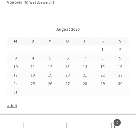
Vonovia
(6)
Wettbewerb
(3)
August 2026
M
D
M
D
F
S
S
1
2
3
4
5
6
7
8
9
10
11
12
13
14
15
16
17
18
19
20
21
22
23
24
25
26
27
28
29
30
31
« Juli
0
Warenkorb
Suchen
Suchen