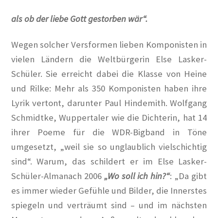
Dies und Das
als ob der liebe Gott gestorben wär“.
Ihre Wünsche und Anregungen
Wegen solcher Versformen lieben Komponisten in
Entstehungsgeschichte
vielen Ländern die Weltbürgerin Else Lasker-
Schüler. Sie erreicht dabei die Klasse von Heine
Erinnerungen
und Rilke: Mehr als 350 Komponisten haben ihre
Lyrik vertont, darunter Paul Hindemith. Wolfgang
Bauhaus
Schmidtke, Wuppertaler wie die Dichterin, hat 14
Der Künstlerfriedhof Berlin-Friedenau
ihrer Poeme für die WDR-Bigband in Töne
umgesetzt, „weil sie so unglaublich vielschichtig
Drei Generationen Familie Rickelt
sind“. Warum, das schildert er im Else Lasker-
Schüler-Almanach 2006
„Wo soll ich hin?“
: „Da gibt
Erinnerung an den Widerstand in Wilmersdorf
es immer wieder Gefühle und Bilder, die Innerstes
spiegeln und verträumt sind – und im nächsten
Erinnerung und Mahnung zugleich – Otto Wels