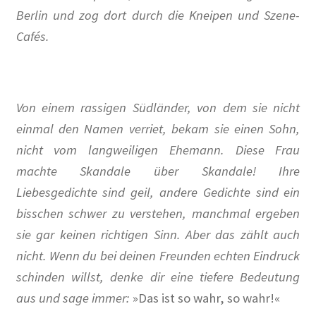
Berlin und zog dort durch die Kneipen und Szene-
Alexander Graf Stenbock-Fermor
Cafés.
Arthur Koestler
Von einem rassigen Südländer, von dem sie nicht
Berlin im Film der Zwanziger Jahre
einmal den Namen verriet, bekam sie einen Sohn,
Berliner Dampfstraßenbahn-Konsortium
nicht vom langweiligen Ehemann. Diese Frau
machte Skandale über Skandale! Ihre
Damals war’s……Sanary-Sur-Mer
Liebesgedichte sind geil, andere Gedichte sind ein
bisschen schwer zu verstehen, manchmal ergeben
Damals war’s…Truppe 1931
sie gar keinen richtigen Sinn. Aber das zählt auch
nicht. Wenn du bei deinen Freunden echten Eindruck
DER KÜNSTLER HANSJÖRG WAGNER
schinden willst, denke dir eine tiefere Bedeutung
Der Südwestkorso
aus und sage immer:
»Das ist so wahr, so wahr!«