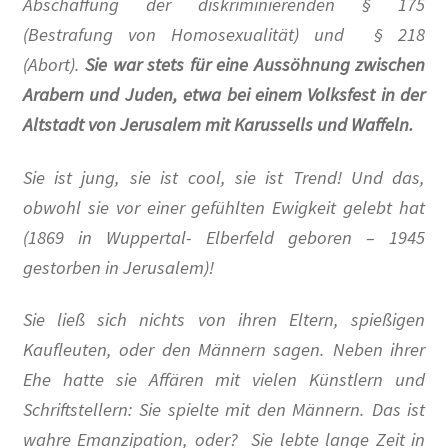
Abschaffung der diskriminierenden § 175
(Bestrafung von Homosexualität) und § 218
Baumpatenschaften
(Abort).
Sie war stets für eine Aussöhnung zwischen
Arabern und Juden, etwa bei einem Volksfest in der
Bestellung abgeschlossen
Altstadt von Jerusalem mit Karussells und Waffeln.
Bewohner/innen
Sie ist jung, sie ist cool, sie ist Trend! Und das,
obwohl sie vor einer gefühlten Ewigkeit gelebt hat
BewohnerInnen
(1869 in Wuppertal- Elberfeld geboren – 1945
Buchempfehlungen
gestorben in Jerusalem)!
Calendar
Sie ließ sich nichts von ihren Eltern, spießigen
Kaufleuten, oder den Männern sagen. Neben ihrer
Damals war’s …
Ehe hatte sie Affären mit vielen Künstlern und
Schriftstellern: Sie spielte mit den Männern. Das ist
100 Jahre – Zum Jahrestag unserer Wohnanlage im
wahre Emanzipation, oder? Sie lebte lange Zeit in
Rheinischen Viertel