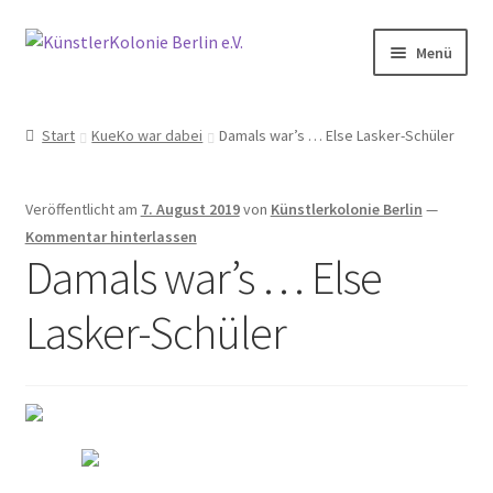
Zur
Zum
Menü
Navigation
Inhalt
springen
springen
Start
Start
KueKo war dabei
Damals war’s … Else Lasker-Schüler
Aktive Nachbarschaft der Künstlerkolonie Berlin
Veröffentlicht am
7. August 2019
von
Künstlerkolonie Berlin
—
Aktivitäten
Kommentar hinterlassen
Damals war’s … Else
Anfahrt
Lasker-Schüler
Archiv
2014
2015