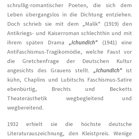
schrullig-romantischer Poeten, die sich dem
Hoffest 2024
Leben übergangslos in die Dichtung entziehen.
Doch schrieb sie mit dem „Malik“ (1919) den
Impressum
Antikriegs- und Kaiserroman schlechthin und mit
ihrem späten Drama
„IchundIch“
(1941) eine
Tagesstatistik
Antifaschismus-Tragikomödie, welche Faust vor
In Memorian
die Gretchenfrage der Deutschen Kultur
angesichts des Grauens stellt.
„IchundIch“
ist
Kaffeetreffen
kühn, Chaplins und Lubitschs Faschismus-Satire
ebenbürtig, Brechts und Becketts
Kalender 2021
Theaterästhetik wegbegleitend und
wegbereitend.
Kalender 2024
1932 erhielt sie die höchste deutsche
Kalender 2025
Literaturauszeichnung, den Kleistpreis. Wenige