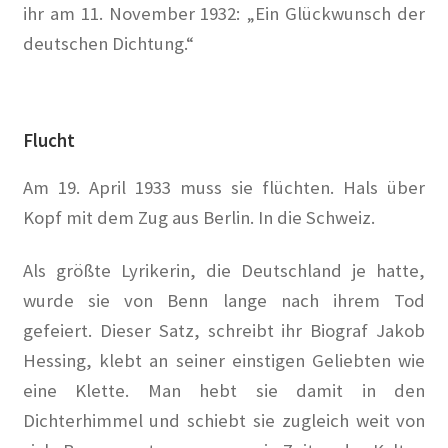
Berlins kleines Hollywood in Berliner Morgenpost
ihr am 11. November 1932: „Ein Glückwunsch der
deutschen Dichtung.“
Bewohner leiden unter Mieterhöhungen Berlin soll
Wohnsiedlung Künstlerkolonie kaufen in Berliner
Zeitung
Flucht
Das Quartier der Lebenskünstler in Wilmersdorf in
Am 19. April 1933 muss sie flüchten. Hals über
Berliner Morgenpost
Kopf mit dem Zug aus Berlin. In die Schweiz.
Demo für mehr Mieterschutz zieht durch Wilmersdorf
Als größte Lyrikerin, die Deutschland je hatte,
in Berliner Morgenpost
wurde sie von Benn lange nach ihrem Tod
Der Kiez der Kreativen in Berliner Woche
gefeiert. Dieser Satz, schreibt ihr Biograf Jakob
Hessing, klebt an seiner einstigen Geliebten wie
Der Verein der Künstlerkolonie in KiezEdition 01-02
eine Klette. Man hebt sie damit in den
2019
Dichterhimmel und schiebt sie zugleich weit von