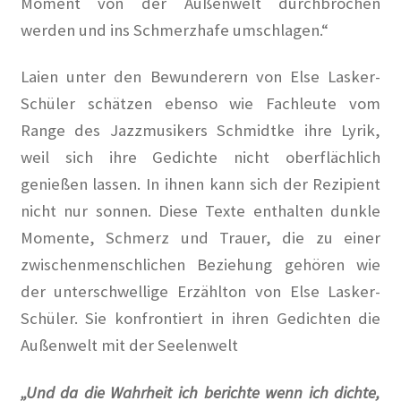
Moment von der Außenwelt durchbrochen
werden und ins Schmerzhafe umschlagen.“
Les Milles: Vom Internierungslager zur Gedenkstätte
Laien unter den Bewunderern von Else Lasker-
Fragen an KüKo
Schüler schätzen ebenso wie Fachleute vom
Gästebuch
Range des Jazzmusikers Schmidtke ihre Lyrik,
weil sich ihre Gedichte nicht oberflächlich
Gedenken
genießen lassen. In ihnen kann sich der Rezipient
nicht nur sonnen. Diese Texte enthalten dunkle
Gedenken an Alwin Schütze
Momente, Schmerz und Trauer, die zu einer
zwischenmenschlichen Beziehung gehören wie
Gedenken an Dinah Nelken – Schriftstellerin,
Journalistin und Widerstandskämpferin
der unterschwellige Erzählton von Else Lasker-
Schüler. Sie konfrontiert in ihren Gedichten die
Gedenken an Hans Meyer-Hanno
Außenwelt mit der Seelenwelt
Gedenken an Holger Münzer
„Und da die Wahrheit ich berichte wenn ich dichte,