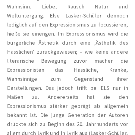
Spurensuche
Wahnsinn, Liebe, Rausch Natur und
Weltuntergang. Else Lasker-Schüler dennoch
Stammtisch mit Künstlern
lediglich auf den Expressionismus zu focussieren,
hieße sie einengen. Im Expressionismus wird die
Veranstaltung
bürgerliche Ästhetik durch eine ‚Ästhetik des
BEETHOVEN…bei uns in der Berliner Künstlerkolonie
Hässlichen‘ zurückgewiesen; – wie keine andere
literarische Bewegung zuvor machen die
Berlin Rundgänge
Expressionisten das Hässliche, Kranke,
Wahnsinnige zum Gegenstand ihrer
Veranstaltungsplan
Darstellungen. Das jedoch trifft bei ELS nur in
Maßen zu. Andererseits hat sie den
Vereinsgeschichte
Expressionismus stärker geprägt als allgemein
Willkommen
bekannt ist. Die junge Generation der Autoren
drückte sich zu Beginn des 20. Jahrhunderts vor
allem durch Lyrik und in Lyrik aus (Lasker-Schüler,