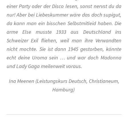
Paula Thiede. Von einer, die auszog, eine Gewerkschaft
einer Party oder der Disco lesen, sonst nervst du da
anzuführen …
nur! Aber bei Liebeskummer wäre das doch supigut,
Walter Zadek
da kann man ein bisschen Selbstmitleid haben. Die
arme Else musste 1933 aus Deutschland ins
Wolfgang Leonhard
Schweizer Exil fliehen, weil man ihre Verwandten
nicht mochte. Sie ist dann 1945 gestorben, könnte
Der Verein
echt deine Uroma sein … und war doch Madonna
und Lady Gaga meilenweit voraus.
Arbeitsgruppen
Ina Meenen (Leistungskurs Deutsch, Christianeum,
Jubiläum 2018
Hamburg)
Mitglied werden
Mitglieder