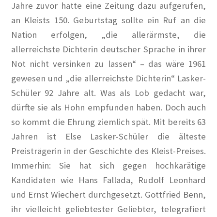
Jahre zuvor hatte eine Zeitung dazu aufgerufen,
Kasse
an Kleists 150. Geburtstag sollte ein Ruf an die
Kasse
Nation erfolgen, „die allerärmste, die
allerreichste Dichterin deutscher Sprache in ihrer
Kontakt
Not nicht versinken zu lassen“ – das wäre 1961
gewesen und „die allerreichste Dichterin“ Lasker-
KüKo in der Presse
Schüler 92 Jahre alt. Was als Lob gedacht war,
dürfte sie als Hohn empfunden haben. Doch auch
100 Jahre Wohngeschichte Vonovia
so kommt die Ehrung ziemlich spät. Mit bereits 63
Angriff auf die rote Hungerburg in Neue Zürcher Zeitung
Jahren ist Else Lasker-Schüler die älteste
Preisträgerin in der Geschichte des Kleist-Preises.
Berlin soll Wohnsiedlung kaufen in Berliner Kurier
Immerhin: Sie hat sich gegen hochkarätige
Kandidaten wie Hans Fallada, Rudolf Leonhard
Berlin will Wilmersdorfer Künstlerkolonie
und Ernst Wiechert durchgesetzt. Gottfried Benn,
zurückkaufen in Berliner Morgenpost
ihr vielleicht geliebtester Geliebter, telegrafiert