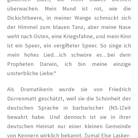
Katrin Schmidberger, Die Grünen
überwachen. Mein Mund ist rot, wie die
Kauft Berlin die Künstlerkolonie Wilmersdorf zurück? in
Dickichtbeere, in meiner Wange schmückt sich
Der Tagesspiegel
der Himmel zum blauen Tanz, aber meine Nase
weht nach Osten, eine Kriegsfahne, und mein Kinn
Kuensterkolonie in Berliner Abendschau
ist ein Speer, ein vergifteter Speer. So singe ich
mein hohes Lied…ich schwöre es…bei dem
Kuenstlerkolonie Berlin Eintrag in Academic
Propheten Darwin, ich bin meine einzige
unsterbliche Liebe.“
Kuenstlerkolonie Berlin Wilmersdorf: Vonovia
investiert in historischen Standort auf Vonovia.de
Als Dramatikerin wurde sie von Friedrich
Orte – Künstlerkolonie Berlin in berlin:street
Dürrenmatt geschätzt, weil sie die Schönheit der
deutschen Sprache in barbarischer (NS-)Zeit
Vom Leben im „Roten Block“ der Künstlerkolonie in ND
bewahrt habe. Und dennoch ist sie in ihrer
deutschen Heimat nur einer kleinen Gemeinde
Vom Widerstand in Wilmersdorf in taz
von Kennern wirklich bekannt. Zumal Else Lasker-