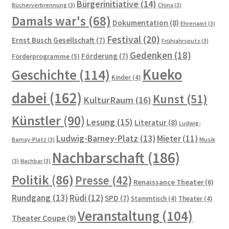
Bürgerinitiative
(14)
Bücherverbrennung
(3)
China
(3)
Damals war's
(68)
Dokumentation
(8)
Ehrenamt
(3)
Festival
(20)
Ernst Busch Gesellschaft
(7)
Frühjahrsputz
(3)
Gedenken
(18)
Förderung
(7)
Förderprogramme
(5)
Kueko
Geschichte
(114)
Kinder
(4)
dabei
(162)
Kunst
(51)
KulturRaum
(16)
Künstler
(90)
Lesung
(15)
Literatur
(8)
Ludwig-
Ludwig-Barney-Platz
(13)
Mieter
(11)
Barnay-Platz
(3)
Musik
Nachbarschaft
(186)
(3)
Nachbar
(3)
Politik
(86)
Presse
(42)
Renaissance Theater
(6)
Rundgang
(13)
Rüdi
(12)
SPD
(7)
Stammtisch
(4)
Theater
(4)
Veranstaltung
(104)
Theater Coupe
(9)