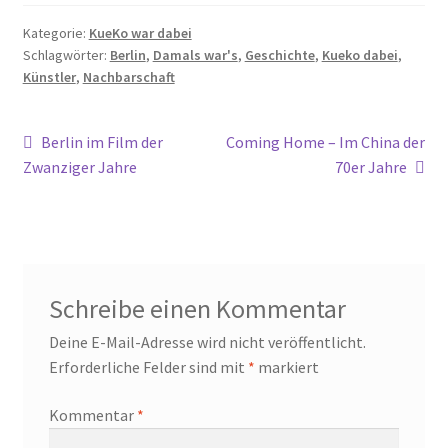
Kategorie:
KueKo war dabei
Schlagwörter:
Berlin
,
Damals war's
,
Geschichte
,
Kueko dabei
,
Künstler
,
Nachbarschaft
Beitragsnavigation
Vorheriger
Nächster
Berlin im Film der
Coming Home – Im China der
Beitrag:
Beitrag:
Zwanziger Jahre
70er Jahre
Schreibe einen Kommentar
Deine E-Mail-Adresse wird nicht veröffentlicht.
Erforderliche Felder sind mit
*
markiert
Kommentar
*