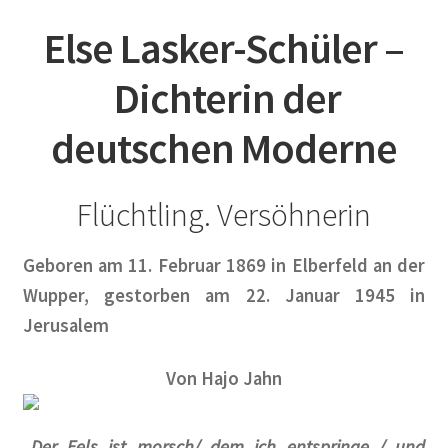
MV 2025
Else Lasker-Schüler –
Raumplan KunstRaum
Dichterin der
Satzung des Künstlerkolonie Berlin e.V.
deutschen Moderne
Spenden
Flüchtling. Versöhnerin
Veranstaltungsplan 2024
Geboren am 11. Februar 1869 in Elberfeld an der
Vorstand des Künstlerkolonie Berlin e.V.
Wupper, gestorben am 22. Januar 1945 in
Protokolle der Vorstandssitzungen
Jerusalem
Zielsetzung
Von Hajo Jahn
Die Künstlerkolonie
„Der Fels ist morsch/ dem ich entspringe / und