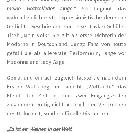
meine Gotteslieder singe.“
So beginnt das
…in der historischen Presse
wahrscheinlich erste expressionistische deutsche
Die Architektur der Künstlerkolonie Berlin und deren
Gedicht. Geschrieben von Else Lasker-Schüler.
Architekten
Titel: „Mein Volk“. Sie gilt als erste Dichterin der
Moderne in Deutschland. Junge Fans von heute
Führungen durch die Künstlerkolonie
gefällt sie als allererste Performerin, lange vor
Madonna und Lady Gaga.
Gartenstadt am Südwestkorso mit Künstlerkolonie
(Denkmalschutz)
Genial und einfach zugleich fasste sie nach dem
Ersten Weltkrieg im Gedicht „Weltende“ das
Kleine Geschichte der Künstlerkolonie Berlin
Elend der Zeit in den zwei Eingangszeilen
Künstler Wohnungsmarkt
zusammen, gültig nicht nur nach den Verbrechen
des Holocaust, sondern für alle Diktaturen:
Dies und Das
„Es ist ein Weinen in der Welt