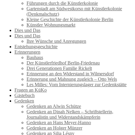
Führungen durch die Künstlerkolonie
Gartenstadt am Südwestkorso mit Künstlerkolonie
(Denkmalschutz)
Kleine Geschichte der Künstlerkolonie Berlin
Künstler Wohnungsmarkt
Dies und Das
Dies und Das
Ihre Wünsche und Anregungen
Entstehungsgeschichte
Erinnerungen
Bauhaus
Der Künstlerfriedhof Berlin-Friedenau
Drei Generationen Familie Rickelt
Erinnerung an den Widerstand in Wilmersdorf
Erinnerung und Mahnung zugleich – Otto Wels
Les Milles: Vom Internierungslager zur Gedenkstätte
Fragen an KüKo
Gästebuch
Gedenken
Gedenken an Alwin Schütze
Gedenken an Dinah Nelken – Schriftstellerin,
Journalistin und Widerstandskämpferin
Gedenken an Hans Meyer-Hanno
Gedenken an Holger Münzer
Gedenken an Silja Lésny