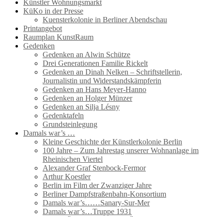
Künstler Wohnungsmarkt
KüKo in der Presse
Kuensterkolonie in Berliner Abendschau
Printangebot
Raumplan KunstRaum
Gedenken
Gedenken an Alwin Schütze
Drei Generationen Familie Rickelt
Gedenken an Dinah Nelken – Schriftstellerin,
Journalistin und Widerstandskämpferin
Gedenken an Hans Meyer-Hanno
Gedenken an Holger Münzer
Gedenken an Silja Lésny
Gedenktafeln
Grundsteinlegung
Damals war’s …
Kleine Geschichte der Künstlerkolonie Berlin
100 Jahre – Zum Jahrestag unserer Wohnanlage im
Rheinischen Viertel
Alexander Graf Stenbock-Fermor
Arthur Koestler
Berlin im Film der Zwanziger Jahre
Berliner Dampfstraßenbahn-Konsortium
Damals war’s……Sanary-Sur-Mer
Damals war’s…Truppe 1931