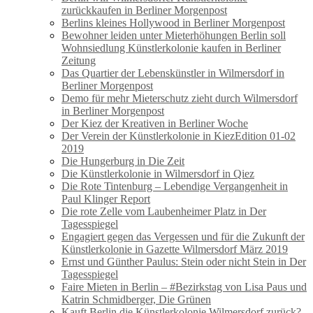
zurückkaufen in Berliner Morgenpost
Berlins kleines Hollywood in Berliner Morgenpost
Bewohner leiden unter Mieterhöhungen Berlin soll
Wohnsiedlung Künstlerkolonie kaufen in Berliner
Zeitung
Das Quartier der Lebenskünstler in Wilmersdorf in
Berliner Morgenpost
Demo für mehr Mieterschutz zieht durch Wilmersdorf
in Berliner Morgenpost
Der Kiez der Kreativen in Berliner Woche
Der Verein der Künstlerkolonie in KiezEdition 01-02
2019
Die Hungerburg in Die Zeit
Die Künstlerkolonie in Wilmersdorf in Qiez
Die Rote Tintenburg – Lebendige Vergangenheit in
Paul Klinger Report
Die rote Zelle vom Laubenheimer Platz in Der
Tagesspiegel
Engagiert gegen das Vergessen und für die Zukunft der
Künstlerkolonie in Gazette Wilmersdorf März 2019
Ernst und Günther Paulus: Stein oder nicht Stein in Der
Tagesspiegel
Faire Mieten in Berlin – #Bezirkstag von Lisa Paus und
Katrin Schmidberger, Die Grünen
Kauft Berlin die Künstlerkolonie Wilmersdorf zurück?