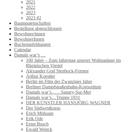
2021
2022
2023
2023 #2
Baumpatenschaften
Bestellung abgeschlossen
Bewohner/innen
BewohnerInnen
Buchempfehlungen
Calendar
Damals war’s …
100 Jahre – Zum Jahrestag unserer Wohnanlage im
Rheinischen Viertel
Alexander Graf Stenbock-Fermor
Arthur Koestler
Berlin im Film der Zwanziger Jahre
Berliner Dampfstraßenbahn-Konsortium
Damals war’s……Sanary-Sur-Mer
Damals war’s…Truppe 1931
DER KÜNSTLER HANSJÖRG WAGNER
Der Südwestkorso
Erich Mühsam
Erik Ode
Ernst Busch
Ewald Wenck