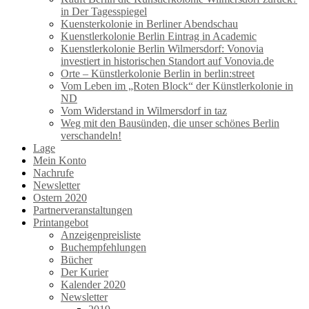
in Der Tagesspiegel
Kuensterkolonie in Berliner Abendschau
Kuenstlerkolonie Berlin Eintrag in Academic
Kuenstlerkolonie Berlin Wilmersdorf: Vonovia
investiert in historischen Standort auf Vonovia.de
Orte – Künstlerkolonie Berlin in berlin:street
Vom Leben im „Roten Block“ der Künstlerkolonie in
ND
Vom Widerstand in Wilmersdorf in taz
Weg mit den Bausünden, die unser schönes Berlin
verschandeln!
Lage
Mein Konto
Nachrufe
Newsletter
Ostern 2020
Partnerveranstaltungen
Printangebot
Anzeigenpreisliste
Buchempfehlungen
Bücher
Der Kurier
Kalender 2020
Newsletter