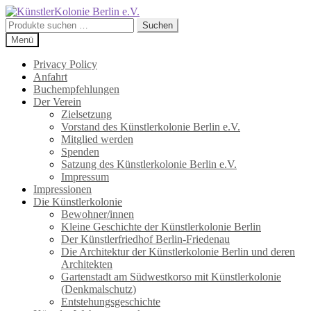
Zur
Zum
Navigation
Inhalt
Suchen
Suchen
springen
springen
nach:
Menü
Privacy Policy
Anfahrt
Buchempfehlungen
Der Verein
Zielsetzung
Vorstand des Künstlerkolonie Berlin e.V.
Mitglied werden
Spenden
Satzung des Künstlerkolonie Berlin e.V.
Impressum
Impressionen
Die Künstlerkolonie
Bewohner/innen
Kleine Geschichte der Künstlerkolonie Berlin
Der Künstlerfriedhof Berlin-Friedenau
Die Architektur der Künstlerkolonie Berlin und deren
Architekten
Gartenstadt am Südwestkorso mit Künstlerkolonie
(Denkmalschutz)
Entstehungsgeschichte