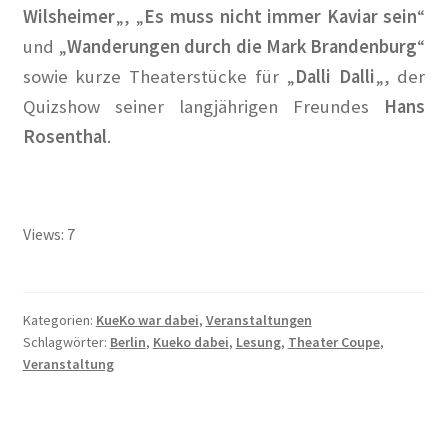
Wilsheimer
„, „
Es muss nicht immer Kaviar sein
“
Gedenken an Silja Lésny
und „
Wanderungen durch die Mark Brandenburg
“
sowie kurze Theaterstücke für „
Dalli Dalli
„, der
Mahnmal für die politisch Verfolgten auf dem Ludwig-
Quizshow seiner langjährigen Freundes
Hans
Barnay-Platz
Rosenthal
.
Walter Hasenclever
Gedenktafeln
Views: 7
Grundsteinlegung
Kategorien:
KueKo war dabei
,
Veranstaltungen
Hoffest 2023
Schlagwörter:
Berlin
,
Kueko dabei
,
Lesung
,
Theater Coupe
,
Veranstaltung
Ihr Kunst Blog in Corona Zeiten
Impressionen