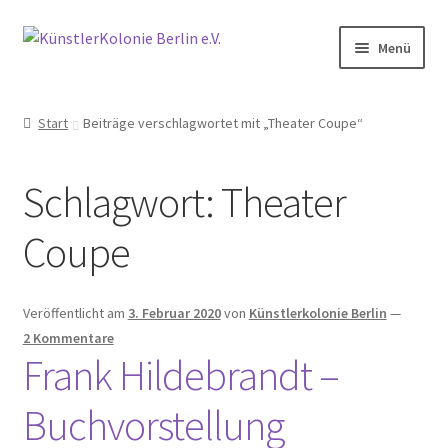
Zur
Zum
Menü
Navigation
Inhalt
springen
springen
Start
Start
Beiträge verschlagwortet mit „Theater Coupe“
Aktive Nachbarschaft der Künstlerkolonie Berlin
Schlagwort:
Theater
Aktivitäten
Coupe
Anfahrt
Archiv
Veröffentlicht am
3. Februar 2020
von
Künstlerkolonie Berlin
—
2 Kommentare
Frank Hildebrandt –
2014
Buchvorstellung
2015