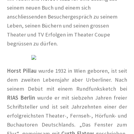
Dies und Das
seinem neuen Buch und einem sich
anschliessenden Besuchergespräch zu seinem
Ihre Wünsche und Anregungen
Leben, seinen Büchern und seinen grossen
Entstehungsgeschichte
Theater und TV Erfolgen im Theater Coupe
begrüssen zu dürfen.
Erinnerungen
Bauhaus
Horst Pillau
wurde 1932 in Wien geboren, ist seit
dem zweiten Lebensjahr aber Urberliner. Nach
Der Künstlerfriedhof Berlin-Friedenau
seinem Debüt mit einem Rundfunksketch bei
Drei Generationen Familie Rickelt
RIAS Berlin
wurde er mit siebzehn Jahren freier
Schriftsteller und ist seit Jahrzehnten einer der
Erinnerung an den Widerstand in Wilmersdorf
erfolgreichsten Theater-, Fernseh-, Hörfunk- und
Buchautoren Deutschlands. „Das Fenster zum
Erinnerung und Mahnung zugleich – Otto Wels
Flur“, gemeinsam mit
Curth Flatow
geschrieben,