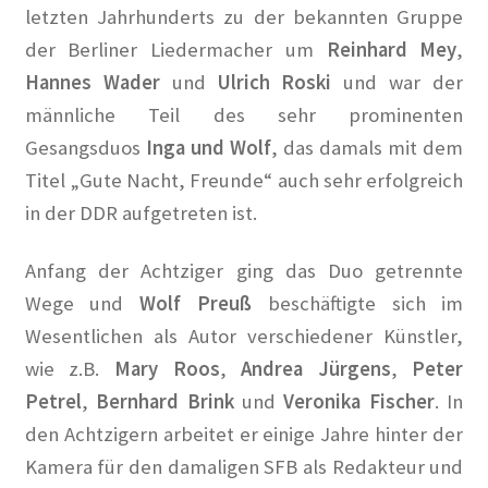
Kasse
letzten Jahrhunderts zu der bekannten Gruppe
der Berliner Liedermacher um
Reinhard Mey
,
Kasse
Hannes Wader
und
Ulrich Roski
und war der
männliche Teil des sehr prominenten
Kontakt
Gesangsduos
Inga und Wolf
, das damals mit dem
Titel „Gute Nacht, Freunde“ auch sehr erfolgreich
KüKo in der Presse
in der DDR aufgetreten ist.
100 Jahre Wohngeschichte Vonovia
Anfang der Achtziger ging das Duo getrennte
Angriff auf die rote Hungerburg in Neue Zürcher Zeitung
Wege und
Wolf Preuß
beschäftigte sich im
Wesentlichen als Autor verschiedener Künstler,
Berlin soll Wohnsiedlung kaufen in Berliner Kurier
wie z.B.
Mary Roos
,
Andrea Jürgens
,
Peter
Petrel
,
Bernhard Brink
und
Veronika Fischer
. In
Berlin will Wilmersdorfer Künstlerkolonie
den Achtzigern arbeitet er einige Jahre hinter der
zurückkaufen in Berliner Morgenpost
Kamera für den damaligen SFB als Redakteur und