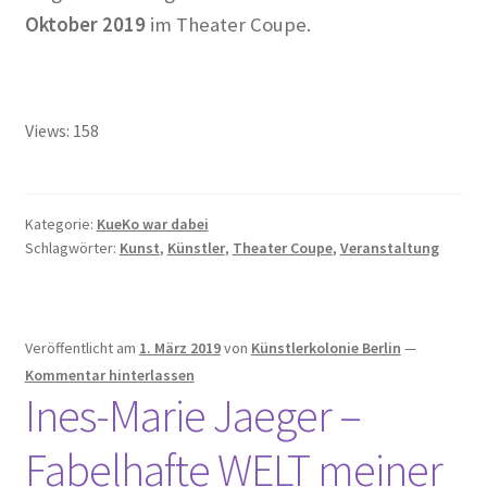
Katrin Schmidberger, Die Grünen
Oktober 2019
im Theater Coupe.
Kauft Berlin die Künstlerkolonie Wilmersdorf zurück? in
Der Tagesspiegel
Views: 158
Kuensterkolonie in Berliner Abendschau
Kuenstlerkolonie Berlin Eintrag in Academic
Kategorie:
KueKo war dabei
Schlagwörter:
Kunst
,
Künstler
,
Theater Coupe
,
Veranstaltung
Kuenstlerkolonie Berlin Wilmersdorf: Vonovia
investiert in historischen Standort auf Vonovia.de
Orte – Künstlerkolonie Berlin in berlin:street
Veröffentlicht am
1. März 2019
von
Künstlerkolonie Berlin
—
Kommentar hinterlassen
Ines-Marie Jaeger –
Vom Leben im „Roten Block“ der Künstlerkolonie in ND
Fabelhafte WELT meiner
Vom Widerstand in Wilmersdorf in taz