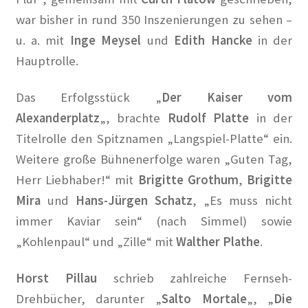
war bisher in rund 350 Inszenierungen zu sehen –
Les Milles: Vom Internierungslager zur Gedenkstätte
u. a. mit
Inge Meysel
und
Edith Hancke
in der
Fragen an KüKo
Hauptrolle.
Gästebuch
Das Erfolgsstück „
Der Kaiser vom
Alexanderplatz
„, brachte
Rudolf Platte
in der
Gedenken
Titelrolle den Spitznamen „Langspiel-Platte“ ein.
Weitere große Bühnenerfolge waren „Guten Tag,
Gedenken an Alwin Schütze
Herr Liebhaber!“ mit
Brigitte Grothum
,
Brigitte
Mira
und
Hans-Jürgen Schatz
, „Es muss nicht
Gedenken an Dinah Nelken – Schriftstellerin,
immer Kaviar sein“ (nach Simmel) sowie
Journalistin und Widerstandskämpferin
„Kohlenpaul“ und „Zille“ mit
Walther Plathe
.
Gedenken an Hans Meyer-Hanno
Horst Pillau
schrieb zahlreiche Fernseh-
Gedenken an Holger Münzer
Drehbücher, darunter „
Salto Mortale
„, „
Die