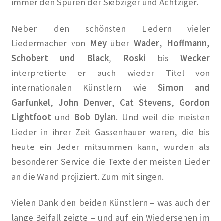
immer den Spuren der Siebziger und Achtziger.
Die Hungerburg in Die Zeit
Neben den schönsten Liedern vieler
Die Künstlerkolonie in Wilmersdorf in Qiez
Liedermacher von
Mey
über
Wader
,
Hoffmann
,
Die Rote Tintenburg – Lebendige Vergangenheit in Paul
Schobert und Black
,
Roski
bis
Wecker
Klinger Report
interpretierte er auch wieder Titel von
internationalen Künstlern wie
Simon and
Die rote Zelle vom Laubenheimer Platz in Der
Garfunkel
,
John Denver
,
Cat Stevens
,
Gordon
Tagesspiegel
Lightfoot
und
Bob Dylan
. Und weil die meisten
Lieder in ihrer Zeit Gassenhauer waren, die bis
Engagiert gegen das Vergessen und für die Zukunft der
Künstlerkolonie in Gazette Wilmersdorf März 2019
heute ein Jeder mitsummen kann, wurden als
besonderer Service die Texte der meisten Lieder
Ernst und Günther Paulus: Stein oder nicht Stein in Der
an die Wand projiziert. Zum mit singen.
Tagesspiegel
Vielen Dank den beiden Künstlern – was auch der
Faire Mieten in Berlin – #Bezirkstag von Lisa Paus und
lange Beifall zeigte – und auf ein Wiedersehen im