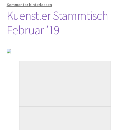
Kommentar hinterlassen
Anzeigenpreisliste
Kuenstler Stammtisch
Buchempfehlungen
Februar ’19
Bücher
Der Kurier
Kalender 2020
Newsletter
2019
Privacy Policy