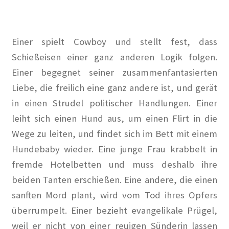
Paula Thiede. Von einer, die auszog, eine Gewerkschaft
anzuführen …
Walter Zadek
Einer spielt Cowboy und stellt fest, dass
Schießeisen einer ganz anderen Logik folgen.
Wolfgang Leonhard
Einer begegnet seiner zusammenfantasierten
Liebe, die freilich eine ganz andere ist, und gerät
Der Verein
in einen Strudel politischer Handlungen. Einer
leiht sich einen Hund aus, um einen Flirt in die
Arbeitsgruppen
Wege zu leiten, und findet sich im Bett mit einem
Hundebaby wieder. Eine junge Frau krabbelt in
Jubiläum 2018
fremde Hotelbetten und muss deshalb ihre
Mitglied werden
beiden Tanten erschießen. Eine andere, die einen
sanften Mord plant, wird vom Tod ihres Opfers
Mitglieder
überrumpelt. Einer bezieht evangelikale Prügel,
weil er nicht von einer reuigen Sünderin lassen