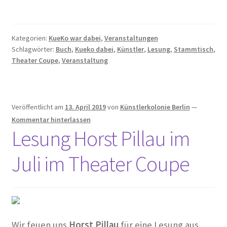
…in der historischen Presse
Kategorien:
KueKo war dabei
,
Veranstaltungen
Die Architektur der Künstlerkolonie Berlin und deren
Schlagwörter:
Buch
,
Kueko dabei
,
Künstler
,
Lesung
,
Stammtisch
,
Architekten
Theater Coupe
,
Veranstaltung
Führungen durch die Künstlerkolonie
Veröffentlicht am
13. April 2019
von
Künstlerkolonie Berlin
—
Gartenstadt am Südwestkorso mit Künstlerkolonie
Kommentar hinterlassen
(Denkmalschutz)
Lesung Horst Pillau im
Kleine Geschichte der Künstlerkolonie Berlin
Juli im Theater Coupe
Künstler Wohnungsmarkt
Dies und Das
Wir feuen uns
Horst Pillau
für eine Lesung aus