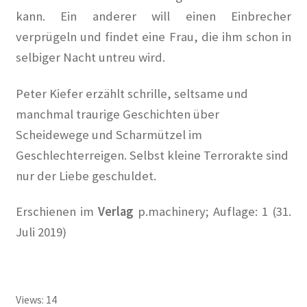
MV 2025
kann. Ein anderer will einen Einbrecher
verprügeln und findet eine Frau, die ihm schon in
Raumplan KunstRaum
selbiger Nacht untreu wird.
Satzung des Künstlerkolonie Berlin e.V.
Peter Kiefer erzählt schrille, seltsame und
Spenden
manchmal traurige Geschichten über
Scheidewege und Scharmützel im
Veranstaltungsplan 2024
Geschlechterreigen. Selbst kleine Terrorakte sind
nur der Liebe geschuldet.
Vorstand des Künstlerkolonie Berlin e.V.
Erschienen im
Verlag
p.machinery; Auflage: 1 (31.
Protokolle der Vorstandssitzungen
Juli 2019)
Zielsetzung
Die Künstlerkolonie
Views: 14