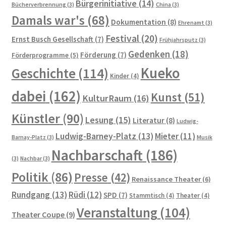
Bürgerinitiative
(14)
Bücherverbrennung
(3)
China
(3)
Damals war's
(68)
Dokumentation
(8)
Ehrenamt
(3)
Festival
(20)
Ernst Busch Gesellschaft
(7)
Frühjahrsputz
(3)
Gedenken
(18)
Förderung
(7)
Förderprogramme
(5)
Kueko
Geschichte
(114)
Kinder
(4)
dabei
(162)
Kunst
(51)
KulturRaum
(16)
Künstler
(90)
Lesung
(15)
Literatur
(8)
Ludwig-
Ludwig-Barney-Platz
(13)
Mieter
(11)
Barnay-Platz
(3)
Musik
Nachbarschaft
(186)
(3)
Nachbar
(3)
Politik
(86)
Presse
(42)
Renaissance Theater
(6)
Rundgang
(13)
Rüdi
(12)
SPD
(7)
Stammtisch
(4)
Theater
(4)
Veranstaltung
(104)
Theater Coupe
(9)