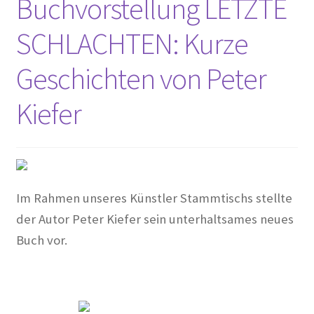
Buchvorstellung LETZTE
Erich Mühsam
SCHLACHTEN: Kurze
Erik Ode
Geschichten von Peter
Ernst Busch
Kiefer
Ewald Wenck
Gartenterrassenstadt Wilmersdorf
Im Rahmen unseres Künstler Stammtischs stellte
Klaus Schütz
der Autor Peter Kiefer sein unterhaltsames neues
Buch vor.
Kurt Raeck
Lil Dagover