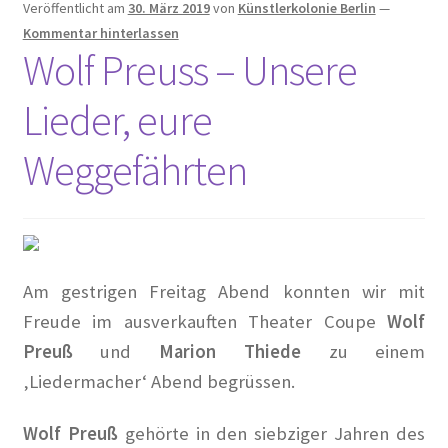
Veröffentlicht am
30. März 2019
von
Künstlerkolonie Berlin
—
Kommentar hinterlassen
Hoffest 2024
Wolf Preuss – Unsere
Impressum
Lieder, eure
Tagesstatistik
Weggefährten
In Memorian
Kaffeetreffen
Am gestrigen Freitag Abend konnten wir mit
Kalender 2021
Freude im ausverkauften Theater Coupe
Wolf
Preuß
und
Marion Thiede
zu einem
Kalender 2024
‚Liedermacher‘ Abend begrüssen.
Kalender 2025
Wolf Preuß
gehörte in den siebziger Jahren des