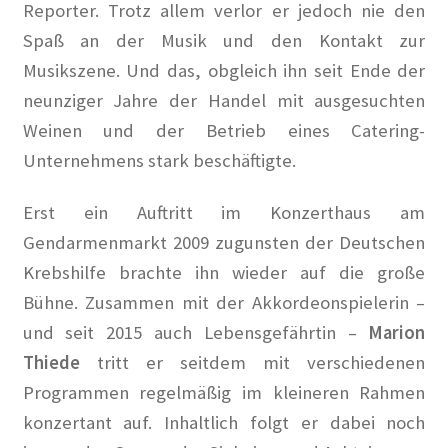
Reporter. Trotz allem verlor er jedoch nie den
Berlins kleines Hollywood in Berliner Morgenpost
Spaß an der Musik und den Kontakt zur
Bewohner leiden unter Mieterhöhungen Berlin soll
Musikszene. Und das, obgleich ihn seit Ende der
Wohnsiedlung Künstlerkolonie kaufen in Berliner
neunziger Jahre der Handel mit ausgesuchten
Zeitung
Weinen und der Betrieb eines Catering-
Unternehmens stark beschäftigte.
Das Quartier der Lebenskünstler in Wilmersdorf in
Berliner Morgenpost
Erst ein Auftritt im Konzerthaus am
Gendarmenmarkt 2009 zugunsten der Deutschen
Demo für mehr Mieterschutz zieht durch Wilmersdorf
in Berliner Morgenpost
Krebshilfe brachte ihn wieder auf die große
Bühne. Zusammen mit der Akkordeonspielerin –
Der Kiez der Kreativen in Berliner Woche
und seit 2015 auch Lebensgefährtin –
Marion
Thiede
tritt er seitdem mit verschiedenen
Der Verein der Künstlerkolonie in KiezEdition 01-02
Programmen regelmäßig im kleineren Rahmen
2019
konzertant auf. Inhaltlich folgt er dabei noch