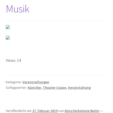
Musik
Weg mit den Bausünden, die unser schönes Berlin
verschandeln!
Lage
Mein Konto
Nachrufe
Views: 14
Newsletter
Ostern 2020
Kategorie:
Veranstaltungen
Schlagwörter:
Künstler
,
Theater Coupe
,
Veranstaltung
Partnerveranstaltungen
Printangebot
Veröffentlicht am
27. Februar 2019
von
Künstlerkolonie Berlin
—