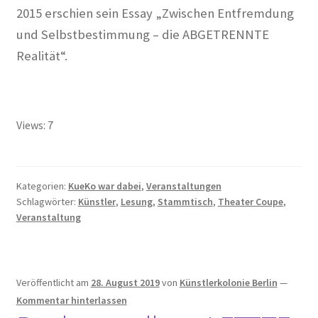
2015 erschien sein Essay „Zwischen Entfremdung
und Selbstbestimmung – die ABGETRENNTE
Alexander Graf Stenbock-Fermor
Realität“.
Arthur Koestler
Berlin im Film der Zwanziger Jahre
Views: 7
Berliner Dampfstraßenbahn-Konsortium
Damals war’s……Sanary-Sur-Mer
Kategorien:
KueKo war dabei
,
Veranstaltungen
Schlagwörter:
Künstler
,
Lesung
,
Stammtisch
,
Theater Coupe
,
Veranstaltung
Damals war’s…Truppe 1931
DER KÜNSTLER HANSJÖRG WAGNER
Veröffentlicht am
28. August 2019
von
Künstlerkolonie Berlin
—
Der Südwestkorso
Kommentar hinterlassen