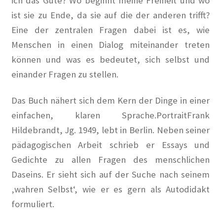
ich das Gute? Wo beginnt meine Freiheit und wo
ist sie zu Ende, da sie auf die der anderen trifft?
Baumpatenschaften
Eine der zentralen Fragen dabei ist es, wie
Menschen in einen Dialog miteinander treten
Bestellung abgeschlossen
können und was es bedeutet, sich selbst und
einander Fragen zu stellen.
Bewohner/innen
Das Buch nähert sich dem Kern der Dinge in einer
BewohnerInnen
einfachen, klaren Sprache.PortraitFrank
Buchempfehlungen
Hildebrandt, Jg. 1949, lebt in Berlin. Neben seiner
pädagogischen Arbeit schrieb er Essays und
Calendar
Gedichte zu allen Fragen des menschlichen
Daseins. Er sieht sich auf der Suche nach seinem
Damals war’s …
‚wahren Selbst‘, wie er es gern als Autodidakt
formuliert.
100 Jahre – Zum Jahrestag unserer Wohnanlage im
Rheinischen Viertel