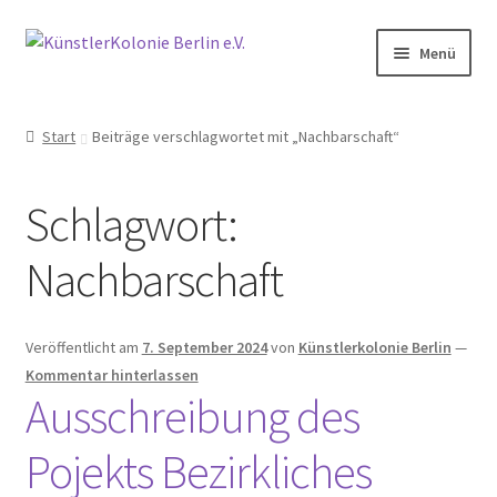
Zur
Zum
Menü
Navigation
Inhalt
springen
springen
Start
Start
Beiträge verschlagwortet mit „Nachbarschaft“
Aktive Nachbarschaft der Künstlerkolonie Berlin
Schlagwort:
Aktivitäten
Nachbarschaft
Anfahrt
Archiv
Veröffentlicht am
7. September 2024
von
Künstlerkolonie Berlin
—
Kommentar hinterlassen
Ausschreibung des
2014
Pojekts Bezirkliches
2015