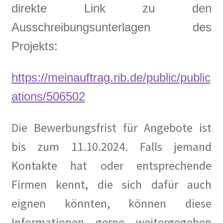
direkte Link zu den
Baumpatenschaften
Ausschreibungsunterlagen des
Projekts:
Bestellung abgeschlossen
https://meinauftrag.rib.de/public/public
Bewohner/innen
ations/506502
BewohnerInnen
Die Bewerbungsfrist für Angebote ist
Buchempfehlungen
bis zum 11.10.2024. Falls jemand
Calendar
Kontakte hat oder entsprechende
Firmen kennt, die sich dafür auch
Damals war’s …
eignen könnten, können diese
100 Jahre – Zum Jahrestag unserer Wohnanlage im
Informationen gerne weitergegeben
Rheinischen Viertel