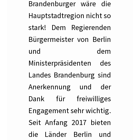
Brandenburger wäre die
…in der historischen Presse
Hauptstadtregion nicht so
stark! Dem Regierenden
Die Architektur der Künstlerkolonie Berlin und deren
Architekten
Bürgermeister von Berlin
und dem
Führungen durch die Künstlerkolonie
Ministerpräsidenten des
Gartenstadt am Südwestkorso mit Künstlerkolonie
Landes Brandenburg sind
(Denkmalschutz)
Anerkennung und der
Kleine Geschichte der Künstlerkolonie Berlin
Dank für freiwilliges
Künstler Wohnungsmarkt
Engagement sehr wichtig.
Seit Anfang 2017 bieten
Dies und Das
die Länder Berlin und