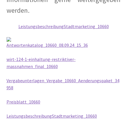
werden.
Alexander Graf Stenbock-Fermor
LeistungsbeschreibungStadtmarketing_10660
Arthur Koestler
Berlin im Film der Zwanziger Jahre
Antwortenkatalog_10660_08.09.24_15_36
Berliner Dampfstraßenbahn-Konsortium
wirt-124-1-einhaltung-restriktiver-
massnahmen_final_10660
Damals war’s……Sanary-Sur-Mer
Vergabeunterlagen_Vergabe_10660_Aenderungspaket_34
958
Damals war’s…Truppe 1931
Preisblatt_10660
DER KÜNSTLER HANSJÖRG WAGNER
LeistungsbeschreibungStadtmarketing_10660
Der Südwestkorso