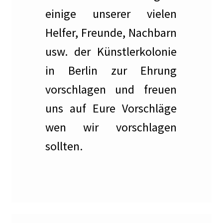
einige unserer vielen
Gedenken an Silja Lésny
Helfer, Freunde, Nachbarn
Mahnmal für die politisch Verfolgten auf dem Ludwig-
usw. der Künstlerkolonie
Barnay-Platz
in Berlin zur Ehrung
Walter Hasenclever
vorschlagen und freuen
uns auf Eure Vorschläge
Gedenktafeln
wen wir vorschlagen
Grundsteinlegung
sollten.
Hoffest 2023
Ihr Kunst Blog in Corona Zeiten
Impressionen