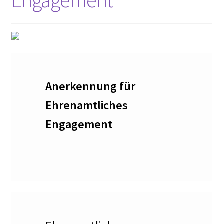
Paula Thiede. Von einer, die auszog, eine Gewerkschaft
anzuführen …
Walter Zadek
Wolfgang Leonhard
Anerkennung für
Der Verein
Ehrenamtliches
Arbeitsgruppen
Engagement
Jubiläum 2018
Mitglied werden
Mitglieder