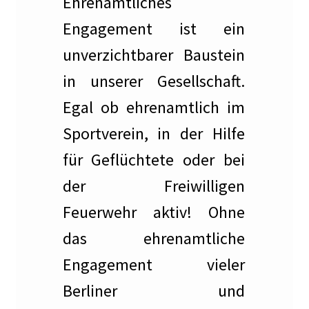
Ehrenamtliches
MV 2025
Engagement ist ein
Raumplan KunstRaum
unverzichtbarer Baustein
Satzung des Künstlerkolonie Berlin e.V.
in unserer Gesellschaft.
Egal ob ehrenamtlich im
Spenden
Sportverein, in der Hilfe
Veranstaltungsplan 2024
für Geflüchtete oder bei
der Freiwilligen
Vorstand des Künstlerkolonie Berlin e.V.
Feuerwehr aktiv! Ohne
Protokolle der Vorstandssitzungen
das ehrenamtliche
Zielsetzung
Engagement vieler
Berliner und
Die Künstlerkolonie