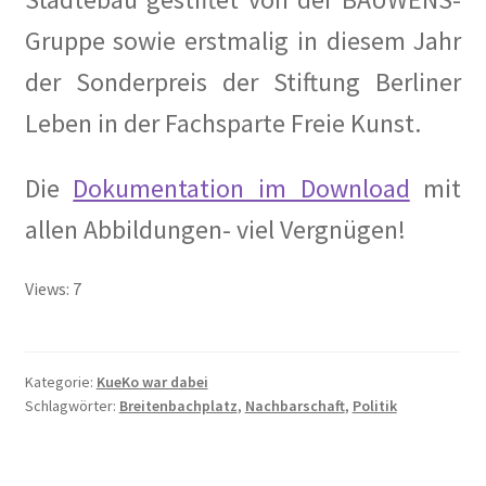
Anzeigenpreisliste
Gruppe sowie erstmalig in diesem Jahr
der Sonderpreis der Stiftung Berliner
Buchempfehlungen
Leben in der Fachsparte Freie Kunst.
Bücher
Die
Dokumentation im Download
mit
Der Kurier
allen Abbildungen- viel Vergnügen!
Kalender 2020
Views: 7
Newsletter
2019
Kategorie:
KueKo war dabei
Schlagwörter:
Breitenbachplatz
,
Nachbarschaft
,
Politik
Privacy Policy