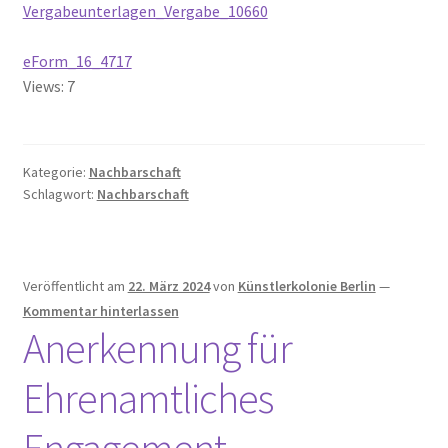
Vergabeunterlagen_Vergabe_10660
Erich Mühsam
eForm_16_4717
Erik Ode
Views: 7
Ernst Busch
Kategorie:
Nachbarschaft
Ewald Wenck
Schlagwort:
Nachbarschaft
Gartenterrassenstadt Wilmersdorf
Veröffentlicht am
22. März 2024
von
Künstlerkolonie Berlin
—
Klaus Schütz
Kommentar hinterlassen
Anerkennung für
Kurt Raeck
Ehrenamtliches
Lil Dagover
Engagement