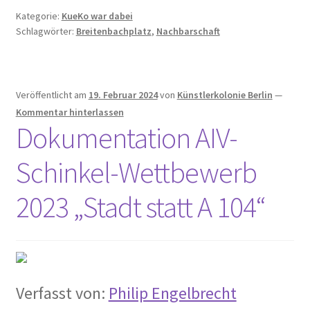
Die Hungerburg in Die Zeit
Kategorie:
KueKo war dabei
Schlagwörter:
Breitenbachplatz
,
Nachbarschaft
Die Künstlerkolonie in Wilmersdorf in Qiez
Die Rote Tintenburg – Lebendige Vergangenheit in Paul
Klinger Report
Veröffentlicht am
19. Februar 2024
von
Künstlerkolonie Berlin
—
Kommentar hinterlassen
Dokumentation AIV-
Die rote Zelle vom Laubenheimer Platz in Der
Tagesspiegel
Schinkel-Wettbewerb
Engagiert gegen das Vergessen und für die Zukunft der
2023 „Stadt statt A 104“
Künstlerkolonie in Gazette Wilmersdorf März 2019
Ernst und Günther Paulus: Stein oder nicht Stein in Der
Tagesspiegel
Verfasst von:
Philip Engelbrecht
Faire Mieten in Berlin – #Bezirkstag von Lisa Paus und