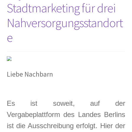
Stadtmarketing für drei
2016
Nahversorgungsstandort
2017
e
2018
2019
2020
Liebe Nachbarn
2021
2022
Es ist soweit, auf der
Vergabeplattform des Landes Berlins
2023
ist die Ausschreibung erfolgt. Hier der
2023 #2