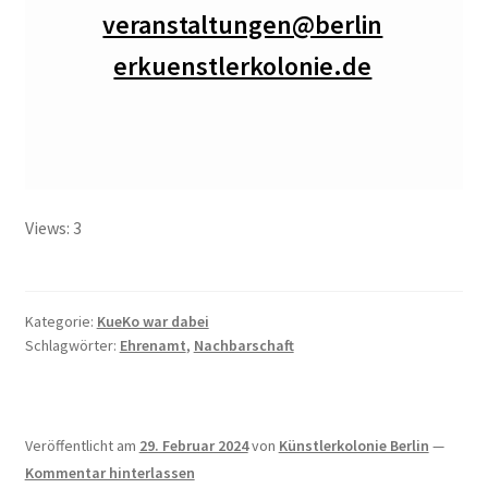
Kasse
veranstaltungen@berlin
erkuenstlerkolonie.de
Kasse
Kontakt
KüKo in der Presse
Views: 3
100 Jahre Wohngeschichte Vonovia
Angriff auf die rote Hungerburg in Neue Zürcher Zeitung
Kategorie:
KueKo war dabei
Schlagwörter:
Ehrenamt
,
Nachbarschaft
Berlin soll Wohnsiedlung kaufen in Berliner Kurier
Berlin will Wilmersdorfer Künstlerkolonie
zurückkaufen in Berliner Morgenpost
Veröffentlicht am
29. Februar 2024
von
Künstlerkolonie Berlin
—
Kommentar hinterlassen