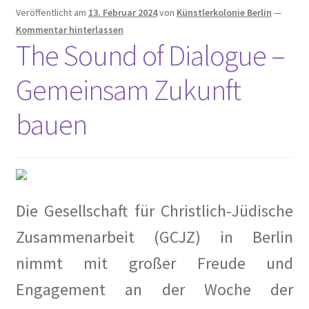
Spurensuche
Veröffentlicht am
13. Februar 2024
von
Künstlerkolonie Berlin
—
Kommentar hinterlassen
Stammtisch mit Künstlern
The Sound of Dialogue –
Veranstaltung
Gemeinsam Zukunft
BEETHOVEN…bei uns in der Berliner Künstlerkolonie
bauen
Berlin Rundgänge
Veranstaltungsplan
Die Gesellschaft für Christlich-Jüdische
Vereinsgeschichte
Zusammenarbeit (GCJZ) in Berlin
Willkommen
nimmt mit großer Freude und
Engagement an der Woche der