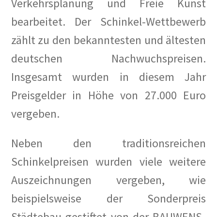
Verkehrsplanung und Freie Kunst
Weg mit den Bausünden, die unser schönes Berlin
bearbeitet. Der Schinkel-Wettbewerb
verschandeln!
zählt zu den bekanntesten und ältesten
Lage
deutschen Nachwuchspreisen.
Insgesamt wurden in diesem Jahr
Mein Konto
Preisgelder in Höhe von 27.000 Euro
Nachrufe
vergeben.
Newsletter
Neben den traditionsreichen
Ostern 2020
Schinkelpreisen wurden viele weitere
Auszeichnungen vergeben, wie
Partnerveranstaltungen
beispielsweise der Sonderpreis
Printangebot
Städtebau gestiftet von der BAUWENS-