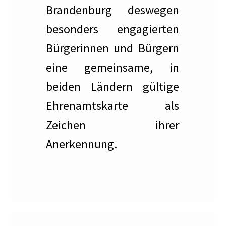
Dies und Das
Brandenburg deswegen
besonders engagierten
Ihre Wünsche und Anregungen
Bürgerinnen und Bürgern
Entstehungsgeschichte
eine gemeinsame, in
Erinnerungen
beiden Ländern gültige
Ehrenamtskarte als
Bauhaus
Zeichen ihrer
Der Künstlerfriedhof Berlin-Friedenau
Anerkennung.
Drei Generationen Familie Rickelt
Erinnerung an den Widerstand in Wilmersdorf
Erinnerung und Mahnung zugleich – Otto Wels