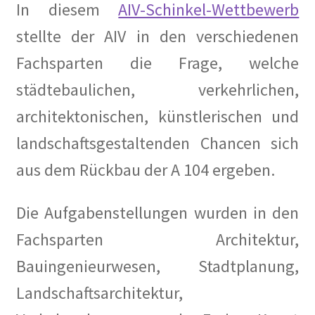
Katrin Schmidberger, Die Grünen
In diesem
AIV-Schinkel-Wettbewerb
stellte der AIV in den verschiedenen
Kauft Berlin die Künstlerkolonie Wilmersdorf zurück? in
Der Tagesspiegel
Fachsparten die Frage, welche
städtebaulichen, verkehrlichen,
Kuensterkolonie in Berliner Abendschau
architektonischen, künstlerischen und
Kuenstlerkolonie Berlin Eintrag in Academic
landschaftsgestaltenden Chancen sich
aus dem Rückbau der A 104 ergeben.
Kuenstlerkolonie Berlin Wilmersdorf: Vonovia
investiert in historischen Standort auf Vonovia.de
Die Aufgabenstellungen wurden in den
Orte – Künstlerkolonie Berlin in berlin:street
Fachsparten Architektur,
Vom Leben im „Roten Block“ der Künstlerkolonie in ND
Bauingenieurwesen, Stadtplanung,
Landschaftsarchitektur,
Vom Widerstand in Wilmersdorf in taz