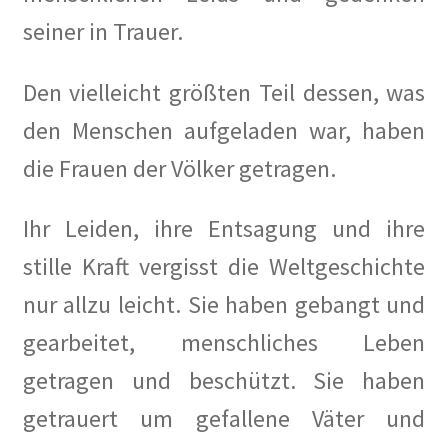
Spurensuche
seiner in Trauer.
Stammtisch mit Künstlern
Den vielleicht größten Teil dessen, was
Veranstaltung
den Menschen aufgeladen war, haben
die Frauen der Völker getragen.
BEETHOVEN…bei uns in der Berliner Künstlerkolonie
Berlin Rundgänge
Ihr Leiden, ihre Entsagung und ihre
stille Kraft vergisst die Weltgeschichte
Veranstaltungsplan
nur allzu leicht. Sie haben gebangt und
Vereinsgeschichte
gearbeitet, menschliches Leben
Willkommen
getragen und beschützt. Sie haben
getrauert um gefallene Väter und