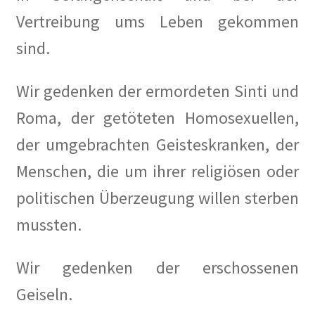
Die Hungerburg in Die Zeit
Vertreibung ums Leben gekommen
Die Künstlerkolonie in Wilmersdorf in Qiez
sind.
Die Rote Tintenburg – Lebendige Vergangenheit in Paul
Wir gedenken der ermordeten Sinti und
Klinger Report
Roma, der getöteten Homosexuellen,
Die rote Zelle vom Laubenheimer Platz in Der
der umgebrachten Geisteskranken, der
Tagesspiegel
Menschen, die um ihrer religiösen oder
Engagiert gegen das Vergessen und für die Zukunft der
politischen Überzeugung willen sterben
Künstlerkolonie in Gazette Wilmersdorf März 2019
mussten.
Ernst und Günther Paulus: Stein oder nicht Stein in Der
Tagesspiegel
Wir gedenken der erschossenen
Geiseln.
Faire Mieten in Berlin – #Bezirkstag von Lisa Paus und