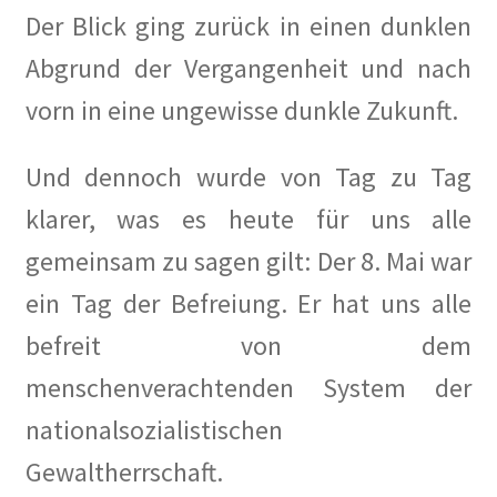
Der Blick ging zurück in einen dunklen
Les Milles: Vom Internierungslager zur Gedenkstätte
Abgrund der Vergangenheit und nach
Fragen an KüKo
vorn in eine ungewisse dunkle Zukunft.
Gästebuch
Und dennoch wurde von Tag zu Tag
Gedenken
klarer, was es heute für uns alle
gemeinsam zu sagen gilt: Der 8. Mai war
Gedenken an Alwin Schütze
ein Tag der Befreiung. Er hat uns alle
Gedenken an Dinah Nelken – Schriftstellerin,
befreit von dem
Journalistin und Widerstandskämpferin
menschenverachtenden System der
Gedenken an Hans Meyer-Hanno
nationalsozialistischen
Gewaltherrschaft.
Gedenken an Holger Münzer