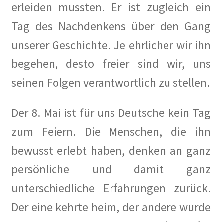
Paula Thiede. Von einer, die auszog, eine Gewerkschaft
erleiden mussten. Er ist zugleich ein
anzuführen …
Tag des Nachdenkens über den Gang
Walter Zadek
unserer Geschichte. Je ehrlicher wir ihn
begehen, desto freier sind wir, uns
Wolfgang Leonhard
seinen Folgen verantwortlich zu stellen.
Der Verein
Der 8. Mai ist für uns Deutsche kein Tag
Arbeitsgruppen
zum Feiern. Die Menschen, die ihn
Jubiläum 2018
bewusst erlebt haben, denken an ganz
persönliche und damit ganz
Mitglied werden
unterschiedliche Erfahrungen zurück.
Mitglieder
Der eine kehrte heim, der andere wurde