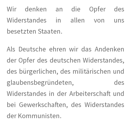
Katrin Schmidberger, Die Grünen
Wir denken an die Opfer des
Kauft Berlin die Künstlerkolonie Wilmersdorf zurück? in
Widerstandes in allen von uns
Der Tagesspiegel
besetzten Staaten.
Kuensterkolonie in Berliner Abendschau
Als Deutsche ehren wir das Andenken
Kuenstlerkolonie Berlin Eintrag in Academic
der Opfer des deutschen Widerstandes,
des bürgerlichen, des militärischen und
Kuenstlerkolonie Berlin Wilmersdorf: Vonovia
investiert in historischen Standort auf Vonovia.de
glaubensbegründeten, des
Widerstandes in der Arbeiterschaft und
Orte – Künstlerkolonie Berlin in berlin:street
bei Gewerkschaften, des Widerstandes
Vom Leben im „Roten Block“ der Künstlerkolonie in ND
der Kommunisten.
Vom Widerstand in Wilmersdorf in taz