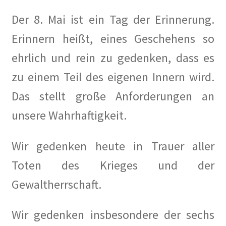
Kasse
Der 8. Mai ist ein Tag der Erinnerung.
Kasse
Erinnern heißt, eines Geschehens so
ehrlich und rein zu gedenken, dass es
Kontakt
zu einem Teil des eigenen Innern wird.
KüKo in der Presse
Das stellt große Anforderungen an
100 Jahre Wohngeschichte Vonovia
unsere Wahrhaftigkeit.
Angriff auf die rote Hungerburg in Neue Zürcher Zeitung
Wir gedenken heute in Trauer aller
Toten des Krieges und der
Berlin soll Wohnsiedlung kaufen in Berliner Kurier
Gewaltherrschaft.
Berlin will Wilmersdorfer Künstlerkolonie
zurückkaufen in Berliner Morgenpost
Wir gedenken insbesondere der sechs