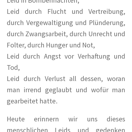
Leid in Bombennächten,
Anzeigenpreisliste
Leid durch Flucht und Vertreibung,
durch Vergewaltigung und Plünderung,
Buchempfehlungen
durch Zwangsarbeit, durch Unrecht und
Bücher
Folter, durch Hunger und Not,
Leid durch Angst vor Verhaftung und
Der Kurier
Tod,
Kalender 2020
Leid durch Verlust all dessen, woran
Newsletter
man irrend geglaubt und wofür man
gearbeitet hatte.
2019
Heute erinnern wir uns dieses
Privacy Policy
menschlichen Leids und gedenken