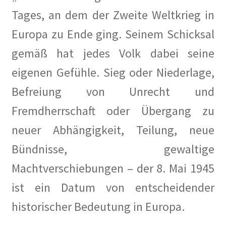
Tages, an dem der Zweite Weltkrieg in
Alexander Graf Stenbock-Fermor
Europa zu Ende ging. Seinem Schicksal
gemäß hat jedes Volk dabei seine
Arthur Koestler
eigenen Gefühle. Sieg oder Niederlage,
Berlin im Film der Zwanziger Jahre
Befreiung von Unrecht und
Berliner Dampfstraßenbahn-Konsortium
Fremdherrschaft oder Übergang zu
neuer Abhängigkeit, Teilung, neue
Damals war’s……Sanary-Sur-Mer
Bündnisse, gewaltige
Damals war’s…Truppe 1931
Machtverschiebungen – der 8. Mai 1945
ist ein Datum von entscheidender
DER KÜNSTLER HANSJÖRG WAGNER
historischer Bedeutung in Europa.
Der Südwestkorso