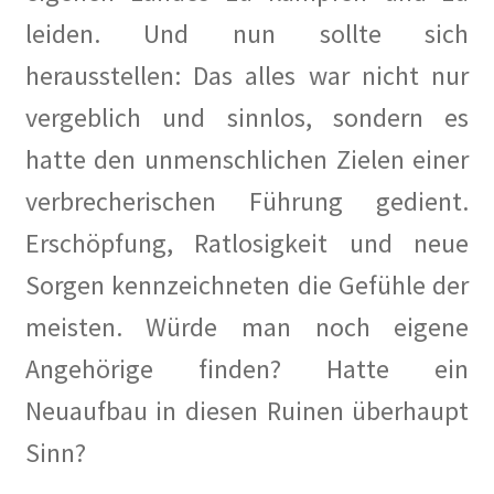
Dies und Das
leiden. Und nun sollte sich
Ihre Wünsche und Anregungen
herausstellen: Das alles war nicht nur
vergeblich und sinnlos, sondern es
Entstehungsgeschichte
hatte den unmenschlichen Zielen einer
Erinnerungen
verbrecherischen Führung gedient.
Erschöpfung, Ratlosigkeit und neue
Bauhaus
Sorgen kennzeichneten die Gefühle der
Der Künstlerfriedhof Berlin-Friedenau
meisten. Würde man noch eigene
Drei Generationen Familie Rickelt
Angehörige finden? Hatte ein
Neuaufbau in diesen Ruinen überhaupt
Erinnerung an den Widerstand in Wilmersdorf
Sinn?
Erinnerung und Mahnung zugleich – Otto Wels