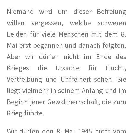
Niemand wird um dieser Befreiung
Gedenken an Silja Lésny
willen vergessen, welche schweren
Mahnmal für die politisch Verfolgten auf dem Ludwig-
Leiden für viele Menschen mit dem 8.
Barnay-Platz
Mai erst begannen und danach folgten.
Walter Hasenclever
Aber wir dürfen nicht im Ende des
Gedenktafeln
Krieges die Ursache für Flucht,
Vertreibung und Unfreiheit sehen. Sie
Grundsteinlegung
liegt vielmehr in seinem Anfang und im
Hoffest 2023
Beginn jener Gewaltherrschaft, die zum
Krieg führte.
Ihr Kunst Blog in Corona Zeiten
Impressionen
Wir dürfen den 8. Mai 1945 nicht vom