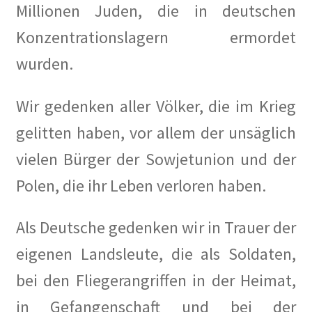
Millionen Juden, die in deutschen
Berlins kleines Hollywood in Berliner Morgenpost
Konzentrationslagern ermordet
Bewohner leiden unter Mieterhöhungen Berlin soll
wurden.
Wohnsiedlung Künstlerkolonie kaufen in Berliner
Zeitung
Wir gedenken aller Völker, die im Krieg
Das Quartier der Lebenskünstler in Wilmersdorf in
gelitten haben, vor allem der unsäglich
Berliner Morgenpost
vielen Bürger der Sowjetunion und der
Demo für mehr Mieterschutz zieht durch Wilmersdorf
Polen, die ihr Leben verloren haben.
in Berliner Morgenpost
Als Deutsche gedenken wir in Trauer der
Der Kiez der Kreativen in Berliner Woche
eigenen Landsleute, die als Soldaten,
Der Verein der Künstlerkolonie in KiezEdition 01-02
bei den Fliegerangriffen in der Heimat,
2019
in Gefangenschaft und bei der