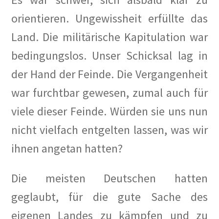
…in der historischen Presse
orientieren. Ungewissheit erfüllte das
Land. Die militärische Kapitulation war
Die Architektur der Künstlerkolonie Berlin und deren
Architekten
bedingungslos. Unser Schicksal lag in
der Hand der Feinde. Die Vergangenheit
Führungen durch die Künstlerkolonie
war furchtbar gewesen, zumal auch für
Gartenstadt am Südwestkorso mit Künstlerkolonie
viele dieser Feinde. Würden sie uns nun
(Denkmalschutz)
nicht vielfach entgelten lassen, was wir
Kleine Geschichte der Künstlerkolonie Berlin
ihnen angetan hatten?
Künstler Wohnungsmarkt
Die meisten Deutschen hatten
geglaubt, für die gute Sache des
Dies und Das
eigenen Landes zu kämpfen und zu