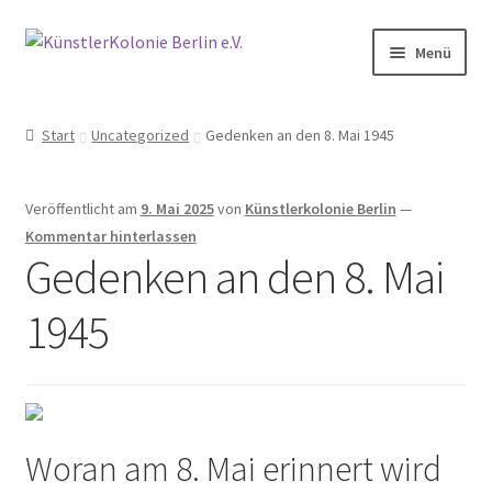
Zur
Zum
Menü
Navigation
Inhalt
springen
springen
Start
Start
Uncategorized
Gedenken an den 8. Mai 1945
Aktive Nachbarschaft der Künstlerkolonie Berlin
Veröffentlicht am
9. Mai 2025
von
Künstlerkolonie Berlin
—
Aktivitäten
Kommentar hinterlassen
Gedenken an den 8. Mai
Anfahrt
1945
Archiv
2014
2015
Woran am 8. Mai erinnert wird