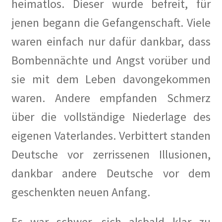
MV 2025
heimatlos. Dieser wurde befreit, für
jenen begann die Gefangenschaft. Viele
Raumplan KunstRaum
waren einfach nur dafür dankbar, dass
Satzung des Künstlerkolonie Berlin e.V.
Bombennächte und Angst vorüber und
sie mit dem Leben davongekommen
Spenden
waren. Andere empfanden Schmerz
Veranstaltungsplan 2024
über die vollständige Niederlage des
Vorstand des Künstlerkolonie Berlin e.V.
eigenen Vaterlandes. Verbittert standen
Deutsche vor zerrissenen Illusionen,
Protokolle der Vorstandssitzungen
dankbar andere Deutsche vor dem
Zielsetzung
geschenkten neuen Anfang.
Die Künstlerkolonie
Es war schwer, sich alsbald klar zu