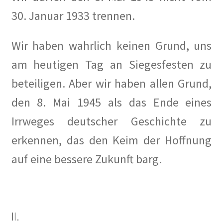
30. Januar 1933 trennen.
Hoffest 2024
Wir haben wahrlich keinen Grund, uns
Impressum
am heutigen Tag an Siegesfesten zu
Tagesstatistik
beteiligen. Aber wir haben allen Grund,
In Memorian
den 8. Mai 1945 als das Ende eines
Irrweges deutscher Geschichte zu
Kaffeetreffen
erkennen, das den Keim der Hoffnung
Kalender 2021
auf eine bessere Zukunft barg.
Kalender 2024
Kalender 2025
II.