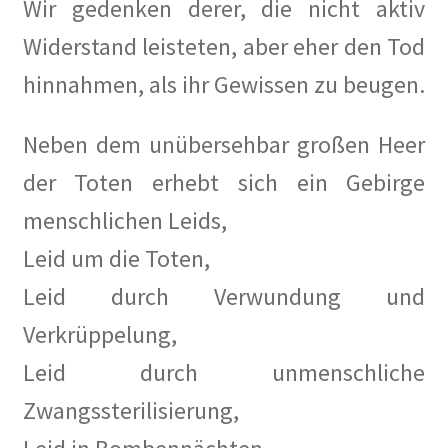
Wir gedenken derer, die nicht aktiv
Weg mit den Bausünden, die unser schönes Berlin
Widerstand leisteten, aber eher den Tod
verschandeln!
hinnahmen, als ihr Gewissen zu beugen.
Lage
Neben dem unübersehbar großen Heer
Mein Konto
der Toten erhebt sich ein Gebirge
Nachrufe
menschlichen Leids,
Leid um die Toten,
Newsletter
Leid durch Verwundung und
Ostern 2020
Verkrüppelung,
Leid durch unmenschliche
Partnerveranstaltungen
Zwangssterilisierung,
Printangebot