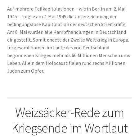
2016
Auf mehrere Teilkapitulationen – wie in Berlin am 2. Mai
1945 – folgte am 7. Mai 1945 die Unterzeichnung der
2017
bedingungslose Kapitulation der deutschen Streitkräfte.
Am 8. Mai wurden alle Kampfhandlungen in Deutschland
2018
eingestellt. Somit endete der Zweite Weltkrieg in Europa.
Insgesamt kamen im Laufe des von Deutschland
2019
begonnenen Krieges mehr als 60 Millionen Menschen ums
Leben. Allein dem Holocaust fielen rund sechs Millionen
Juden zum Opfer.
2020
2021
2022
Weizsäcker-Rede zum
2023
Kriegsende im Wortlaut
2023 #2