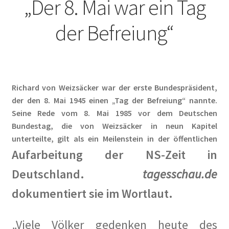
„Der 8. Mai war ein Tag
Baumpatenschaften
der Befreiung“
Bestellung abgeschlossen
Bewohner/innen
Richard von Weizsäcker war der erste Bundespräsident,
der den 8. Mai 1945 einen „Tag der Befreiung“ nannte.
BewohnerInnen
Seine Rede vom 8. Mai 1985 vor dem Deutschen
Bundestag, die von Weizsäcker in neun Kapitel
Buchempfehlungen
unterteilte, gilt als ein Meilenstein in der öffentlichen
Aufarbeitung der NS-Zeit in
Calendar
Deutschland.
tagesschau.de
Damals war’s …
dokumentiert sie im Wortlaut.
100 Jahre – Zum Jahrestag unserer Wohnanlage im
„Viele Völker gedenken heute des
Rheinischen Viertel