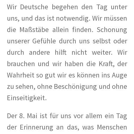
Wir Deutsche begehen den Tag unter
Erich Mühsam
uns, und das ist notwendig. Wir müssen
Erik Ode
die Maßstäbe allein finden. Schonung
Ernst Busch
unserer Gefühle durch uns selbst oder
durch andere hilft nicht weiter. Wir
Ewald Wenck
brauchen und wir haben die Kraft, der
Gartenterrassenstadt Wilmersdorf
Wahrheit so gut wir es können ins Auge
zu sehen, ohne Beschönigung und ohne
Klaus Schütz
Einseitigkeit.
Kurt Raeck
Der 8. Mai ist für uns vor allem ein Tag
Lil Dagover
der Erinnerung an das, was Menschen