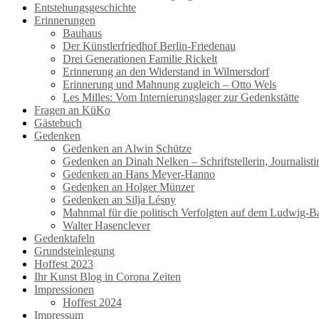
Entstehungsgeschichte
Erinnerungen
Bauhaus
Der Künstlerfriedhof Berlin-Friedenau
Drei Generationen Familie Rickelt
Erinnerung an den Widerstand in Wilmersdorf
Erinnerung und Mahnung zugleich – Otto Wels
Les Milles: Vom Internierungslager zur Gedenkstätte
Fragen an KüKo
Gästebuch
Gedenken
Gedenken an Alwin Schütze
Gedenken an Dinah Nelken – Schriftstellerin, Journalis
Gedenken an Hans Meyer-Hanno
Gedenken an Holger Münzer
Gedenken an Silja Lésny
Mahnmal für die politisch Verfolgten auf dem Ludwig-B
Walter Hasenclever
Gedenktafeln
Grundsteinlegung
Hoffest 2023
Ihr Kunst Blog in Corona Zeiten
Impressionen
Hoffest 2024
Impressum