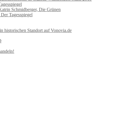
Tagesspiegel
 Katrin Schmidberger, Die Grünen
n Der Tagesspiegel
in historischen Standort auf Vonovia.de
D
handeln!