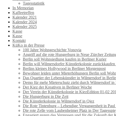
Tagesstatistik
In Memorian
Kaffeetreffen
Kalender 2021
Kalender 2024
Kalender 2025
Kasse
Kasse
Kontakt
KüKo in der Presse
100 Jahre Wohngeschichte Vonovia
Angriff auf die rote Hungerburg in Neue Zürcher Zeitun
Berlin soll Wohnsiedlung kaufen in Berliner Kurier
Berlin will Wilmersdorfer Künstlerkolonie zurückkaufen
Berlins kleines Hollywood in Berliner Morgenpost
Bewohner leiden unter Mieterhöhungen Berlin soll Wohns
Das Quartier der Lebenskünstler in Wilmersdorf in Berl
Demo für mehr Mieterschutz zieht durch Wilmersdorf in
Der Kiez der Kreativen in Berliner Woche
Der Verein der Künstlerkolonie in KiezEdition 01-02 20
Die Hungerburg in Die Zeit
Die Künstlerkolonie in Wilmersdorf in Qiez
Die Rote Tintenburg – Lebendige Vergangenheit in Paul
Die rote Zelle vom Laubenheimer Platz in Der Tagesspie
Engagiert gegen das Vergessen und für die Zukunft der 