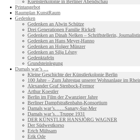
Kuensterkolonie in Berliner Abendschau
Printangebot
Raumplan KunstRaum
Gedenken
Gedenken an Alwin Schütze
Drei Generationen Familie Rickelt
Gedenken an Dinah Nelken – Schriftstellerin, Journalis
Gedenken an Hans Meyer-Hanno
Gedenken an Holger Münzer
Gedenken an Silja Lésny
Gedenktafeln
Grundsteinlegung
Damals war’s …
Kleine Geschichte der Künstlerkolonie Berlin
100 Jahre – Zum Jahrestag unserer Wohnanlage im Rhein
Alexander Graf Stenbock-Fermor
Arthur Koestler
Berlin im Film der Zwanziger Jahre
Berliner Dampfstraßenbahn-Konsortium
Damals war’s……Sanary-Sur-Mer
Damals war’s…Truppe 1931
DER KÜNSTLER HANSJÖRG WAGNER
Der Südwestkorso
Erich Mühsam
Erik Ode