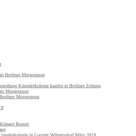
g
 in Berliner Morgenpost
iedlung Künstlerkolonie kaufen in Berliner Zeitung
iner Morgenpost
 Berliner Morgenpost
19
 Klinger Report
gel
Künstlerkolonie in Gazette Wilmersdorf März 2019