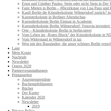
Ernst und Günther Paulus: Stein oder nicht Stein in Der 
Faire Mieten in Berlin – #Bezirkstag von Lisa Paus und
Kauft Berlin die Künstlerkolonie Wilmersdorf zurück? i
Kuensterkolonie in Berliner Abendschau
Kuenstlerkolonie Berlin Eintrag in Academic
Kuenstlerkolonie Berlin Wilmersdorf: Vonovia investiert 
Orte – Künstlerkolonie Berlin in berlin:street
Vom Leben im „Roten Block“ der Künstlerkolonie in N
Vom Widerstand in Wilmersdorf in taz
Weg mit den Bausünden, die unser schönes Berlin versc
Lage
Mein Konto
Nachrufe
Newsletter
Ostern 2020
Partnerveranstaltungen
Printangebot
Anzeigenpreisliste
Buchempfehlungen
Bücher
Der Kurier
Kalender 2020
Newsletter
2019
Privacy Policy