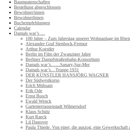
Baumpatenschaften
Bestellung abgeschlossen
Bewohner/innen
BewohnerInnen
Buchempfehlungen
Calendar
Damals war’s …
100 Jahre – Zum Jahrestag unserer Wohnanlage im Rhein
Alexander Graf Stenbock-Fermor
Arthur Koestler
Berlin im Film der Zwanziger Jahre
Berliner Dampfstraßenbahn-Konsortium
Damals war’s……Sanary-Sur-Mer
Damals war’s…Truppe 1931
DER KÜNSTLER HANSJÖRG WAGNER
Der Südwestkorso
Erich Mühsam
Erik Ode
Ernst Busch
Ewald Wenck
Gartenterrassenstadt Wilmersdorf
Klaus Schütz
Kurt Raeck
Lil Dagover
Paula Thiede. Von einer, die auszog, eine Gewerkschaf