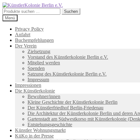
Zur
Zum
Navigation
Inhalt
Suchen
Suchen
springen
springen
nach:
Menü
Privacy Policy
Anfahrt
Buchempfehlungen
Der Verein
Zielsetzung
Vorstand des Künstlerkolonie Berlin e.V.
Mitglied werden
Spenden
Satzung des Künstlerkolonie Berlin e.V.
Impressum
Impressionen
Die Künstlerkolonie
Bewohner/innen
Kleine Geschichte der Künstlerkolonie Berlin
Der Künstlerfriedhof Berlin-Friedenau
Die Architektur der Künstlerkolonie Berlin und deren Ar
Gartenstadt am Südwestkorso mit Künstlerkolonie (Den
Entstehungsgeschichte
Künstler Wohnungsmarkt
KüKo in der Presse