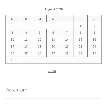
Ihre Wünsche und Anregungen
August 2026
Entstehungsgeschichte
M
D
M
D
F
S
S
1
2
Erinnerungen
3
4
5
6
7
8
9
Bauhaus
10
11
12
13
14
15
16
17
18
19
20
21
22
23
Der Künstlerfriedhof Berlin-Friedenau
24
25
26
27
28
29
30
31
Drei Generationen Familie Rickelt
« Juli
Erinnerung an den Widerstand in Wilmersdorf
Warenkorb
Erinnerung und Mahnung zugleich – Otto Wels
Les Milles: Vom Internierungslager zur Gedenkstätte