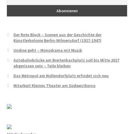
Walter Zadek
Wolfgang Leonhard
Der Rote Block – Szenen aus der Geschichte der
Der Verein
Künstlerkolonie Berlin-Wilmersdorf (1927-1947)
Undine geht – Monodrama mit Musik
Arbeitsgruppen
Autobahnbrücke am Breitenbachplatz soll bis Mitte 2027
abgerissen sein – Teile bleiben
Jubiläum 2018
Das Metropol am Nollendorfplatz erfindet sich neu
Mitarbeit Kleines Theater am Südwestkorso
Mitglied werden
Mitglieder
MV 2025