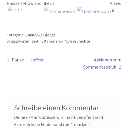
Please follow and like us:
Views
2017
: 6
2018
Kategorie:
KueKo war dabei
2019
Schlagwörter:
Berlin
,
Damals war's
,
Geschichte
2020
Beitragsnavigation
Vorheriger
Nächster
Danke….Hoffest
Aktionen zum
2021
Beitrag:
Beitrag:
Sommerleseclub
2022
2023
Schreibe einen Kommentar
2023 #2
Deine E-Mail-Adresse wird nicht veröffentlicht.
Erforderliche Felder sind mit
*
markiert
Baumpatenschaften