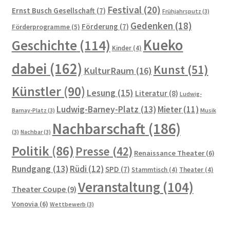
Festival
(20)
Ernst Busch Gesellschaft
(7)
Frühjahrsputz
(3)
Die Architektur der Künstlerkolonie Berlin und deren
Gedenken
(18)
Förderung
(7)
Förderprogramme
(5)
Architekten
Kueko
Geschichte
(114)
Kinder
(4)
Führungen durch die Künstlerkolonie
dabei
(162)
Kunst
(51)
KulturRaum
(16)
Gartenstadt am Südwestkorso mit Künstlerkolonie
Künstler
(90)
Lesung
(15)
Literatur
(8)
Ludwig-
(Denkmalschutz)
Ludwig-Barney-Platz
(13)
Mieter
(11)
Barnay-Platz
(3)
Musik
Kleine Geschichte der Künstlerkolonie Berlin
Nachbarschaft
(186)
(3)
Nachbar
(3)
Politik
(86)
Presse
(42)
Künstler Wohnungsmarkt
Renaissance Theater
(6)
Rundgang
(13)
Rüdi
(12)
SPD
(7)
Stammtisch
(4)
Theater
(4)
Dies und Das
Veranstaltung
(104)
Theater Coupe
(9)
Vonovia
(6)
Dies und Das
Wettbewerb
(3)