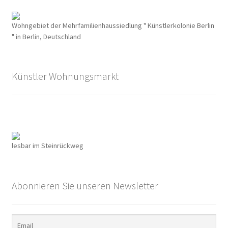
Erik Ode
Wohngebiet der Mehrfamilienhaussiedlung " Künstlerkolonie Berlin
" in Berlin, Deutschland
Ernst Busch
Ewald Wenck
Künstler Wohnungsmarkt
Gartenterrassenstadt Wilmersdorf
Klaus Schütz
lesbar im Steinrückweg
Kurt Raeck
Lil Dagover
Abonnieren Sie unseren Newsletter
Paula Thiede. Von einer, die auszog, eine Gewerkschaft
anzuführen …