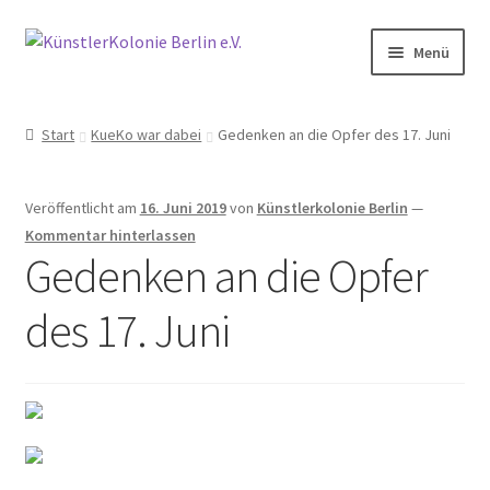
Zur
Zum
Menü
Navigation
Inhalt
springen
springen
Start
Start
KueKo war dabei
Gedenken an die Opfer des 17. Juni
Aktivitäten
Veröffentlicht am
16. Juni 2019
von
Künstlerkolonie Berlin
—
Anfahrt
Kommentar hinterlassen
Gedenken an die Opfer
Archiv
des 17. Juni
2014
2015
2016