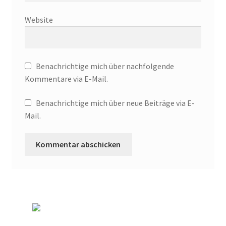
Website
Arthur Koestler
Berlin im Film der Zwanziger Jahre
Benachrichtige mich über nachfolgende
Berliner Dampfstraßenbahn-Konsortium
Kommentare via E-Mail.
Benachrichtige mich über neue Beiträge via E-
Damals war’s……Sanary-Sur-Mer
Mail.
Damals war’s…Truppe 1931
DER KÜNSTLER HANSJÖRG WAGNER
Der Südwestkorso
Erich Mühsam