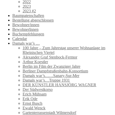
2022
2023
2023 #2
Baumpatenschaften
Bestellung abgeschlossen
Bewohner/innen
BewohnerInnen
Buchempfehlungen
Calendar
Damals war’s …
100 Jahre – Zum Jahrestag unserer Wohnanlage im
Rheinischen Viertel
Alexander Graf Stenbock-Fermor
Arthur Koestler
Berlin im Film der Zwanziger Jahre
Berliner Dampfstraßenbahn-Konsortium
Damals war’s……Sanary-Sur-Mer
Damals war’s…Truppe 1931
DER KÜNSTLER HANSJÖRG WAGNER
Der Südwestkorso
Erich Mühsam
Erik Ode
Ernst Busch
Ewald Wenck
Gartenterrassenstadt Wilmersdorf