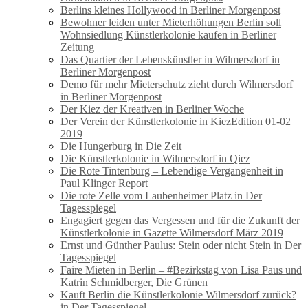
Berlins kleines Hollywood in Berliner Morgenpost
Bewohner leiden unter Mieterhöhungen Berlin soll
Wohnsiedlung Künstlerkolonie kaufen in Berliner
Zeitung
Das Quartier der Lebenskünstler in Wilmersdorf in
Berliner Morgenpost
Demo für mehr Mieterschutz zieht durch Wilmersdorf
in Berliner Morgenpost
Der Kiez der Kreativen in Berliner Woche
Der Verein der Künstlerkolonie in KiezEdition 01-02
2019
Die Hungerburg in Die Zeit
Die Künstlerkolonie in Wilmersdorf in Qiez
Die Rote Tintenburg – Lebendige Vergangenheit in
Paul Klinger Report
Die rote Zelle vom Laubenheimer Platz in Der
Tagesspiegel
Engagiert gegen das Vergessen und für die Zukunft der
Künstlerkolonie in Gazette Wilmersdorf März 2019
Ernst und Günther Paulus: Stein oder nicht Stein in Der
Tagesspiegel
Faire Mieten in Berlin – #Bezirkstag von Lisa Paus und
Katrin Schmidberger, Die Grünen
Kauft Berlin die Künstlerkolonie Wilmersdorf zurück?
in Der Tagesspiegel