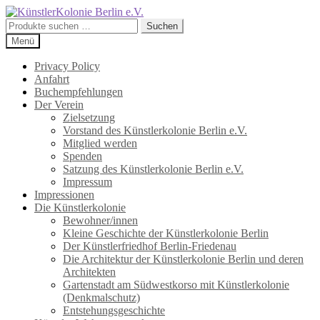
Zur
Zum
Navigation
Inhalt
Suchen
Suchen
springen
springen
nach:
Menü
Privacy Policy
Anfahrt
Buchempfehlungen
Der Verein
Zielsetzung
Vorstand des Künstlerkolonie Berlin e.V.
Mitglied werden
Spenden
Satzung des Künstlerkolonie Berlin e.V.
Impressum
Impressionen
Die Künstlerkolonie
Bewohner/innen
Kleine Geschichte der Künstlerkolonie Berlin
Der Künstlerfriedhof Berlin-Friedenau
Die Architektur der Künstlerkolonie Berlin und deren
Architekten
Gartenstadt am Südwestkorso mit Künstlerkolonie
(Denkmalschutz)
Entstehungsgeschichte