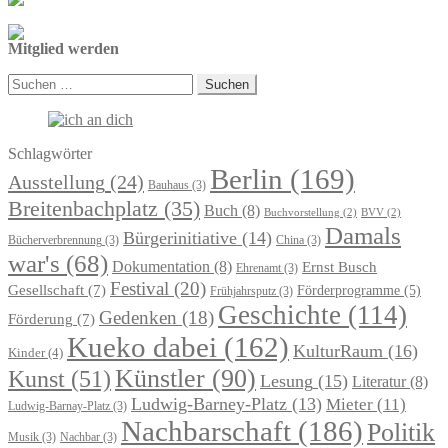
Mitglied werden
Suchen
nach:
Schlagwörter
Berlin
(169)
Ausstellung
(24)
Bauhaus
(3)
Breitenbachplatz
(35)
Buch
(8)
Buchvorstellung
(2)
BVV
(2)
Damals
Bürgerinitiative
(14)
Bücherverbrennung
(3)
China
(3)
war's
(68)
Dokumentation
(8)
Ernst Busch
Ehrenamt
(3)
Festival
(20)
Gesellschaft
(7)
Förderprogramme
(5)
Frühjahrsputz
(3)
Geschichte
(114)
Gedenken
(18)
Förderung
(7)
Kueko dabei
(162)
KulturRaum
(16)
Kinder
(4)
Künstler
(90)
Kunst
(51)
Lesung
(15)
Literatur
(8)
Ludwig-Barney-Platz
(13)
Mieter
(11)
Ludwig-Barnay-Platz
(3)
Nachbarschaft
(186)
Politik
Musik
(3)
Nachbar
(3)