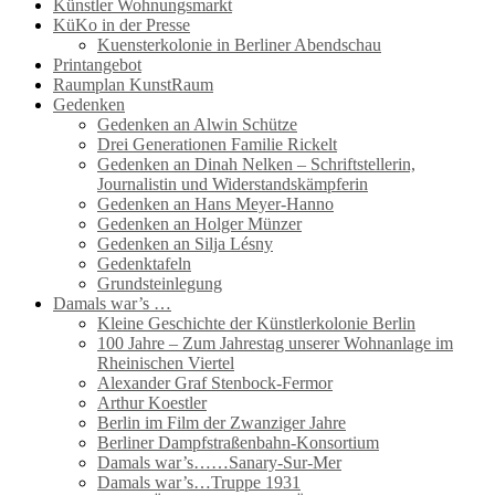
Künstler Wohnungsmarkt
KüKo in der Presse
Kuensterkolonie in Berliner Abendschau
Printangebot
Raumplan KunstRaum
Gedenken
Gedenken an Alwin Schütze
Drei Generationen Familie Rickelt
Gedenken an Dinah Nelken – Schriftstellerin,
Journalistin und Widerstandskämpferin
Gedenken an Hans Meyer-Hanno
Gedenken an Holger Münzer
Gedenken an Silja Lésny
Gedenktafeln
Grundsteinlegung
Damals war’s …
Kleine Geschichte der Künstlerkolonie Berlin
100 Jahre – Zum Jahrestag unserer Wohnanlage im
Rheinischen Viertel
Alexander Graf Stenbock-Fermor
Arthur Koestler
Berlin im Film der Zwanziger Jahre
Berliner Dampfstraßenbahn-Konsortium
Damals war’s……Sanary-Sur-Mer
Damals war’s…Truppe 1931