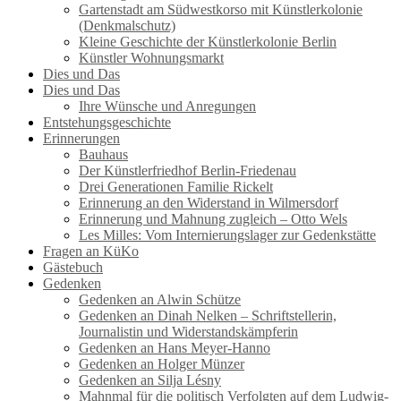
Gartenstadt am Südwestkorso mit Künstlerkolonie
(Denkmalschutz)
Kleine Geschichte der Künstlerkolonie Berlin
Künstler Wohnungsmarkt
Dies und Das
Dies und Das
Ihre Wünsche und Anregungen
Entstehungsgeschichte
Erinnerungen
Bauhaus
Der Künstlerfriedhof Berlin-Friedenau
Drei Generationen Familie Rickelt
Erinnerung an den Widerstand in Wilmersdorf
Erinnerung und Mahnung zugleich – Otto Wels
Les Milles: Vom Internierungslager zur Gedenkstätte
Fragen an KüKo
Gästebuch
Gedenken
Gedenken an Alwin Schütze
Gedenken an Dinah Nelken – Schriftstellerin,
Journalistin und Widerstandskämpferin
Gedenken an Hans Meyer-Hanno
Gedenken an Holger Münzer
Gedenken an Silja Lésny
Mahnmal für die politisch Verfolgten auf dem Ludwig-