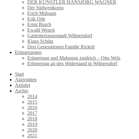
DER KÜNSTLER HANSJÖRG WAGNER
Der Südwestkorso
Erich Mühsam
Erik Ode
Ernst Busch
Ewald Wenck
Gartenterrassenstadt Wilmersdorf
Klaus Schütz
Drei Generationen Familie Rickelt
Erinnerungen
Erinnerung und Mahnung zugleich – Otto Wels
Erinnerung an den Widerstand in Wilmersdorf
Start
Aktivitäten
Anfahrt
Archiv
2014
2015
2016
2017
2018
2019
2020
2021