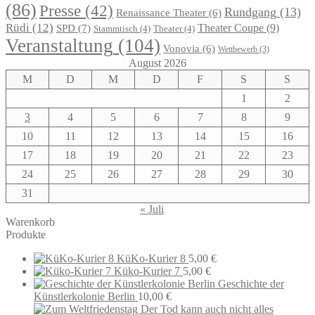
(86)
Presse
(42)
Rundgang
(13)
Renaissance Theater
(6)
Rüdi
(12)
Theater Coupe
(9)
SPD
(7)
Stammtisch
(4)
Theater
(4)
Veranstaltung
(104)
Vonovia
(6)
Wettbewerb
(3)
August 2026
M
D
M
D
F
S
S
1
2
3
4
5
6
7
8
9
10
11
12
13
14
15
16
17
18
19
20
21
22
23
24
25
26
27
28
29
30
31
« Juli
Warenkorb
Produkte
KüKo-Kurier 8
5,00
€
Küko-Kurier 7
5,00
€
Geschichte der
Künstlerkolonie Berlin
10,00
€