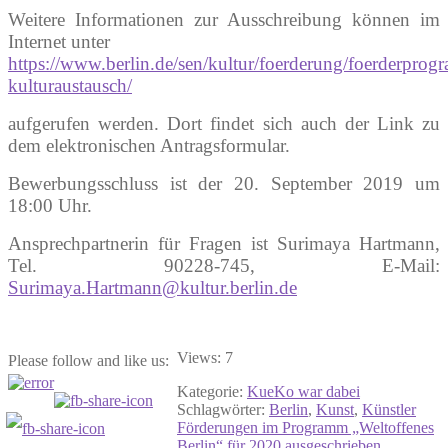
Weitere Informationen zur Ausschreibung können im
Internet unter
https://www.berlin.de/sen/kultur/foerderung/foerderprogr
kulturaustausch/
aufgerufen werden. Dort findet sich auch der Link zu
dem elektronischen Antragsformular.
Bewerbungsschluss ist der 20. September 2019 um
18:00 Uhr.
Ansprechpartnerin für Fragen ist Surimaya Hartmann,
Tel. 90228-745, E-Mail:
Surimaya.Hartmann@kultur.berlin.de
Views: 7
Please follow and like us:
Kategorie:
KueKo war dabei
Schlagwörter:
Berlin
,
Kunst
,
Künstler
Beitragsnavigation
Vorheriger
Förderungen im Programm „Weltoffenes
Beitrag:
Berlin“ für 2020 ausgeschrieben