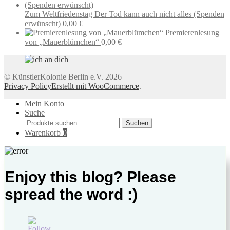
Zum Weltfriedenstag Der Tod kann auch nicht alles (Spenden
erwünscht)
0,00
€
Premierenlesung
von „Mauerblümchen“
0,00
€
© KünstlerKolonie Berlin e.V. 2026
Privacy Policy
Erstellt mit WooCommerce
.
Mein Konto
Suche
Suchen
Suchen
nach:
Warenkorb
0
Enjoy this blog? Please
spread the word :)