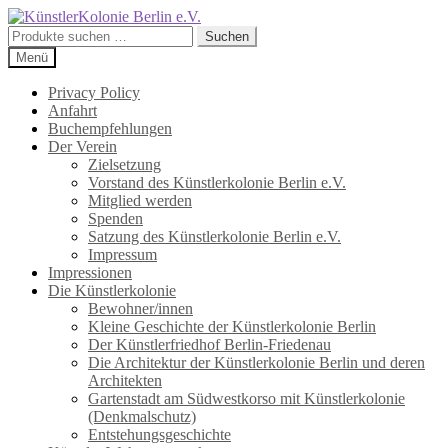
Zur
Zum
Navigation
Inhalt
Suchen
Suchen
springen
springen
nach:
Menü
Privacy Policy
Anfahrt
Buchempfehlungen
Der Verein
Zielsetzung
Vorstand des Künstlerkolonie Berlin e.V.
Mitglied werden
Spenden
Satzung des Künstlerkolonie Berlin e.V.
Impressum
Impressionen
Die Künstlerkolonie
Bewohner/innen
Kleine Geschichte der Künstlerkolonie Berlin
Der Künstlerfriedhof Berlin-Friedenau
Die Architektur der Künstlerkolonie Berlin und deren
Architekten
Gartenstadt am Südwestkorso mit Künstlerkolonie
(Denkmalschutz)
Entstehungsgeschichte