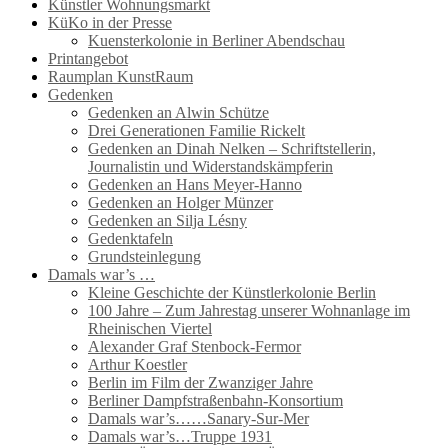
Künstler Wohnungsmarkt
KüKo in der Presse
Kuensterkolonie in Berliner Abendschau
Printangebot
Raumplan KunstRaum
Gedenken
Gedenken an Alwin Schütze
Drei Generationen Familie Rickelt
Gedenken an Dinah Nelken – Schriftstellerin,
Journalistin und Widerstandskämpferin
Gedenken an Hans Meyer-Hanno
Gedenken an Holger Münzer
Gedenken an Silja Lésny
Gedenktafeln
Grundsteinlegung
Damals war’s …
Kleine Geschichte der Künstlerkolonie Berlin
100 Jahre – Zum Jahrestag unserer Wohnanlage im
Rheinischen Viertel
Alexander Graf Stenbock-Fermor
Arthur Koestler
Berlin im Film der Zwanziger Jahre
Berliner Dampfstraßenbahn-Konsortium
Damals war’s……Sanary-Sur-Mer
Damals war’s…Truppe 1931