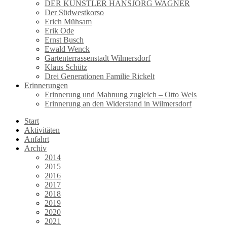
DER KÜNSTLER HANSJÖRG WAGNER
Der Südwestkorso
Erich Mühsam
Erik Ode
Ernst Busch
Ewald Wenck
Gartenterrassenstadt Wilmersdorf
Klaus Schütz
Drei Generationen Familie Rickelt
Erinnerungen
Erinnerung und Mahnung zugleich – Otto Wels
Erinnerung an den Widerstand in Wilmersdorf
Start
Aktivitäten
Anfahrt
Archiv
2014
2015
2016
2017
2018
2019
2020
2021