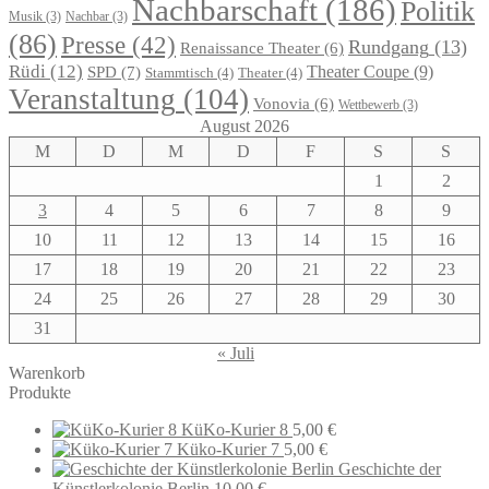
Nachbarschaft
(186)
Politik
Musik
(3)
Nachbar
(3)
(86)
Presse
(42)
Rundgang
(13)
Renaissance Theater
(6)
Rüdi
(12)
Theater Coupe
(9)
SPD
(7)
Stammtisch
(4)
Theater
(4)
Veranstaltung
(104)
Vonovia
(6)
Wettbewerb
(3)
August 2026
M
D
M
D
F
S
S
1
2
3
4
5
6
7
8
9
10
11
12
13
14
15
16
17
18
19
20
21
22
23
24
25
26
27
28
29
30
31
« Juli
Warenkorb
Produkte
KüKo-Kurier 8
5,00
€
Küko-Kurier 7
5,00
€
Geschichte der
Künstlerkolonie Berlin
10,00
€