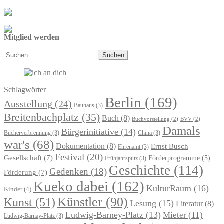
Mitglied werden
Suchen
nach:
Schlagwörter
Berlin
(169)
Ausstellung
(24)
Bauhaus
(3)
Breitenbachplatz
(35)
Buch
(8)
Buchvorstellung
(2)
BVV
(2)
Damals
Bürgerinitiative
(14)
Bücherverbrennung
(3)
China
(3)
war's
(68)
Dokumentation
(8)
Ernst Busch
Ehrenamt
(3)
Festival
(20)
Gesellschaft
(7)
Förderprogramme
(5)
Frühjahrsputz
(3)
Geschichte
(114)
Gedenken
(18)
Förderung
(7)
Kueko dabei
(162)
KulturRaum
(16)
Kinder
(4)
Künstler
(90)
Kunst
(51)
Lesung
(15)
Literatur
(8)
Ludwig-Barney-Platz
(13)
Mieter
(11)
Ludwig-Barnay-Platz
(3)