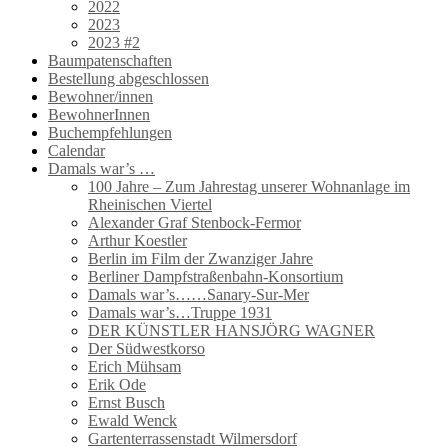
2022
2023
2023 #2
Baumpatenschaften
Bestellung abgeschlossen
Bewohner/innen
BewohnerInnen
Buchempfehlungen
Calendar
Damals war’s …
100 Jahre – Zum Jahrestag unserer Wohnanlage im
Rheinischen Viertel
Alexander Graf Stenbock-Fermor
Arthur Koestler
Berlin im Film der Zwanziger Jahre
Berliner Dampfstraßenbahn-Konsortium
Damals war’s……Sanary-Sur-Mer
Damals war’s…Truppe 1931
DER KÜNSTLER HANSJÖRG WAGNER
Der Südwestkorso
Erich Mühsam
Erik Ode
Ernst Busch
Ewald Wenck
Gartenterrassenstadt Wilmersdorf