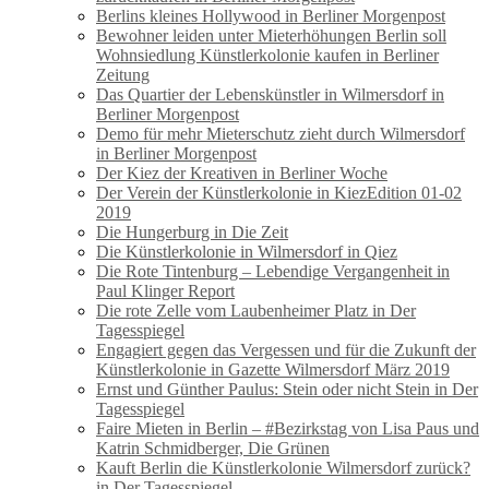
Berlins kleines Hollywood in Berliner Morgenpost
Bewohner leiden unter Mieterhöhungen Berlin soll
Wohnsiedlung Künstlerkolonie kaufen in Berliner
Zeitung
Das Quartier der Lebenskünstler in Wilmersdorf in
Berliner Morgenpost
Demo für mehr Mieterschutz zieht durch Wilmersdorf
in Berliner Morgenpost
Der Kiez der Kreativen in Berliner Woche
Der Verein der Künstlerkolonie in KiezEdition 01-02
2019
Die Hungerburg in Die Zeit
Die Künstlerkolonie in Wilmersdorf in Qiez
Die Rote Tintenburg – Lebendige Vergangenheit in
Paul Klinger Report
Die rote Zelle vom Laubenheimer Platz in Der
Tagesspiegel
Engagiert gegen das Vergessen und für die Zukunft der
Künstlerkolonie in Gazette Wilmersdorf März 2019
Ernst und Günther Paulus: Stein oder nicht Stein in Der
Tagesspiegel
Faire Mieten in Berlin – #Bezirkstag von Lisa Paus und
Katrin Schmidberger, Die Grünen
Kauft Berlin die Künstlerkolonie Wilmersdorf zurück?
in Der Tagesspiegel