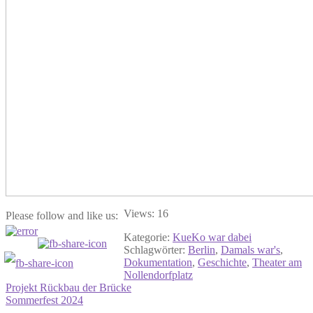
Views: 16
Please follow and like us:
Kategorie:
KueKo war dabei
Schlagwörter:
Berlin
,
Damals war's
,
Dokumentation
,
Geschichte
,
Theater am
Nollendorfplatz
Beitragsnavigation
Vorheriger
Projekt Rückbau der Brücke
Beitrag:
Nächster
Sommerfest 2024
Beitrag: