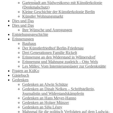
Gartenstadt am Südwestkorso mit Künstlerkolonie
(Denkmalschutz)
Kleine Geschichte der Künstlerkolonie Berlin
Künstler Wohnungsmarkt
Dies und Das
Dies und Das
Ihre Wünsche und Anregungen
Entstehungsgeschichte
Erinnerungen
Bauhaus
Der Künstlerfriedhof Berlin-Friedenau
Drei Generationen Familie Rickelt
Erinnerung an den Widerstand in Wilmersdorf
Erinnerung und Mahnung zugleich – Otto Wels
Les Milles: Vom Internierungslager zur Gedenkstätte
Fragen an KüKo
Gästebuch
Gedenken
Gedenken an Alwin Schütze
Gedenken an Dinah Nelken – Schriftstellerin,
Journalistin und Widerstandskämpferin
Gedenken an Hans Meyer-Hanno
Gedenken an Holger Münzer
Gedenken an Silja Lésny
Mahnmal für die politisch Verfolgten auf dem Ludwig-