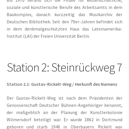
Veranstaltung
soziale und künstlerische Berufe des Arbeitsamts in dem
Baukomplex, danach kurzzeitig das Musikarchiv der
BEETHOVEN…bei uns in der Berliner Künstlerkolonie
Deutschen Bibliothek. Seit den 70er-Jahren befindet sich
in dem denkmalgeschützten Haus das Lateinamerika-
Berlin Rundgänge
Institut (
LAI
) der Freien Universität Berlin.
Veranstaltungsplan
Vereinsgeschichte
Station 2: Steinrückweg 7
Warenkorb
Station 2.1: Gustav-Rickelt-Weg / Herkunft des Namens
Willkommen
Der Gustav-Rickelt-Weg ist nach dem Präsidenten der
Genossenschaft Deutscher Bühnen-Angehöriger benannt,
der maßgeblich an der Planung der Künstlerkolonie
Wilmersdorf beteiligt war. Er wurde 1862 in Dortmund
geboren und starb 1946 in Oberbayern. Rickelt war