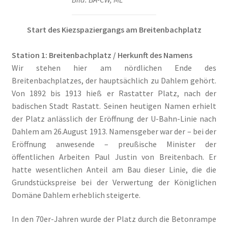
Kauft Berlin die Künstlerkolonie Wilmersdorf zurück? in
Der Tagesspiegel
Start des Kiezspaziergangs am Breitenbachplatz
Kuensterkolonie in Berliner Abendschau
Station 1: Breitenbachplatz / Herkunft des Namens
Kuenstlerkolonie Berlin Eintrag in Academic
Wir stehen hier am nördlichen Ende des
Breitenbachplatzes, der hauptsächlich zu Dahlem gehört.
Von 1892 bis 1913 hieß er Rastatter Platz, nach der
Kuenstlerkolonie Berlin Wilmersdorf: Vonovia
badischen Stadt Rastatt. Seinen heutigen Namen erhielt
investiert in historischen Standort auf Vonovia.de
der Platz anlässlich der Eröffnung der U-Bahn-Linie nach
Dahlem am 26.August 1913. Namensgeber war der – bei der
Orte – Künstlerkolonie Berlin in berlin:street
Eröffnung anwesende – preußische Minister der
öffentlichen Arbeiten Paul Justin von Breitenbach. Er
Vom Leben im „Roten Block“ der Künstlerkolonie in ND
hatte wesentlichen Anteil am Bau dieser Linie, die die
Grundstückspreise bei der Verwertung der Königlichen
Vom Widerstand in Wilmersdorf in taz
Domäne Dahlem erheblich steigerte.
Weg mit den Bausünden, die unser schönes Berlin
In den 70er-Jahren wurde der Platz durch die Betonrampe
verschandeln!