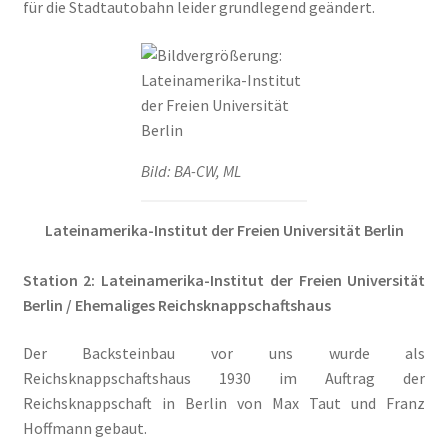
für die Stadtautobahn leider grundlegend geändert.
Lage
Mein Konto
Nachrufe
Bild: BA-CW, ML
Newsletter
Lateinamerika-Institut der Freien Universität Berlin
Ostern 2020
Station 2: Lateinamerika-Institut der Freien Universität
Berlin / Ehemaliges Reichsknappschaftshaus
Partnerveranstaltungen
Der Backsteinbau vor uns wurde als
Printangebot
Reichsknappschaftshaus 1930 im Auftrag der
Reichsknappschaft in Berlin von Max Taut und Franz
Anzeigenpreisliste
Hoffmann gebaut.