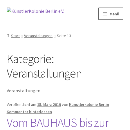
Zur
Zum
Menü
Navigation
Inhalt
springen
springen
Start
Start
Veranstaltungen
Seite 13
Aktivitäten
Kategorie:
Anfahrt
Veranstaltungen
Archiv
2014
Veranstaltungen
2015
Veröffentlicht am
15. März 2019
von
Künstlerkolonie Berlin
—
Kommentar hinterlassen
Vom BAUHAUS bis zur
2016