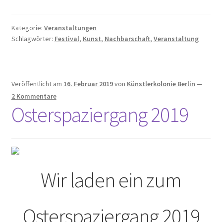
Kasse
Kategorie:
Veranstaltungen
Kontakt
Schlagwörter:
Festival
,
Kunst
,
Nachbarschaft
,
Veranstaltung
KüKo in der Presse
100 Jahre Wohngeschichte Vonovia
Veröffentlicht am
16. Februar 2019
von
Künstlerkolonie Berlin
—
2 Kommentare
Osterspaziergang 2019
Angriff auf die rote Hungerburg in Neue Zürcher Zeitung
Berlin soll Wohnsiedlung kaufen in Berliner Kurier
Berlin will Wilmersdorfer Künstlerkolonie
Wir laden ein zum
zurückkaufen in Berliner Morgenpost
Berlins kleines Hollywood in Berliner Morgenpost
Osterspaziergang 2019