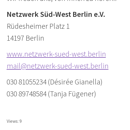
Impressum
Netzwerk Süd-West Berlin e.V.
Rüdesheimer Platz 1
Tagesstatistik
14197 Berlin
In Memorian
www.netzwerk-sued-west.berlin
Kaffeetreffen
mail@netzwerk-sued-west.berlin
Kalender 2021
030 81055234 (Désirée Gianella)
Kalender 2024
030 89748584 (Tanja Fügener)
Kalender 2025
Kasse
Views: 9