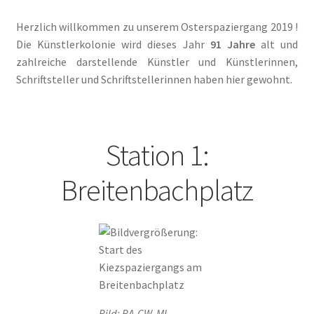
Die Künstlerkolonie in Wilmersdorf in Qiez
Herzlich willkommen zu unserem Osterspaziergang 2019 !
Die Rote Tintenburg – Lebendige Vergangenheit in Paul
Die Künstlerkolonie wird dieses Jahr
91 Jahre
alt und
Klinger Report
zahlreiche darstellende Künstler und Künstlerinnen,
Schriftsteller und Schriftstellerinnen haben hier gewohnt.
Die rote Zelle vom Laubenheimer Platz in Der
Tagesspiegel
Station 1:
Engagiert gegen das Vergessen und für die Zukunft der
Künstlerkolonie in Gazette Wilmersdorf März 2019
Breitenbachplatz
Ernst und Günther Paulus: Stein oder nicht Stein in Der
Tagesspiegel
Faire Mieten in Berlin – #Bezirkstag von Lisa Paus und
Katrin Schmidberger, Die Grünen
Bild: BA-CW, ML