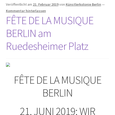
Ihre Wünsche und Anregungen
Veröffentlicht am
21. Februar 2019
von
Künstlerkolonie Berlin
—
Kommentar hinterlassen
Entstehungsgeschichte
FÊTE DE LA MUSIQUE
Erinnerungen
BERLIN am
Bauhaus
Ruedesheimer Platz
Der Künstlerfriedhof Berlin-Friedenau
Drei Generationen Familie Rickelt
FÊTE DE LA MUSIQUE
Erinnerung an den Widerstand in Wilmersdorf
BERLIN
Erinnerung und Mahnung zugleich – Otto Wels
21. JUNI 2019: WIR
Les Milles: Vom Internierungslager zur Gedenkstätte