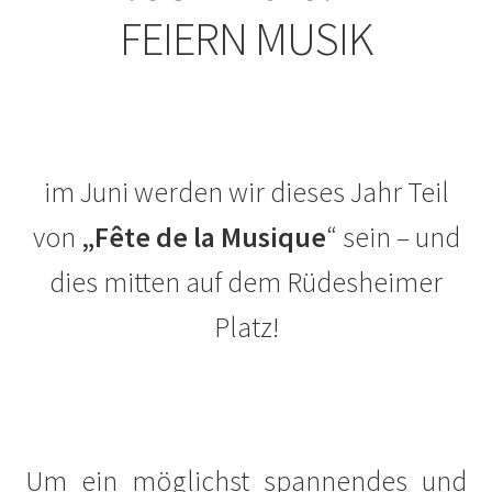
FEIERN MUSIK
Fragen an KüKo
Gästebuch
Gedenken
im Juni werden wir dieses Jahr Teil
Gedenken an Alwin Schütze
von
„Fête de la Musique
“ sein – und
Gedenken an Dinah Nelken – Schriftstellerin,
dies mitten auf dem Rüdesheimer
Journalistin und Widerstandskämpferin
Platz!
Gedenken an Hans Meyer-Hanno
Gedenken an Holger Münzer
Gedenken an Silja Lésny
Um ein möglichst spannendes und