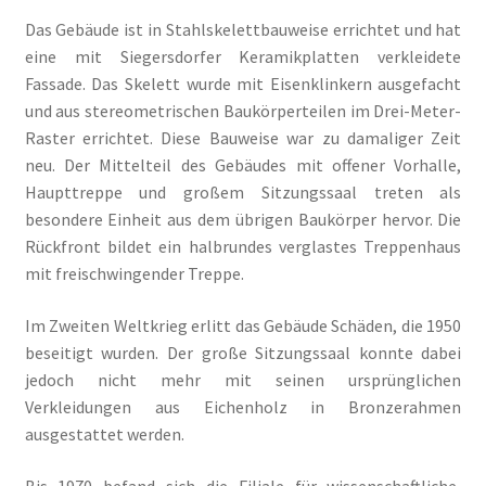
Das Gebäude ist in Stahlskelettbauweise errichtet und hat
Buchempfehlungen
eine mit Siegersdorfer Keramikplatten verkleidete
Fassade. Das Skelett wurde mit Eisenklinkern ausgefacht
Der Kurier
und aus stereometrischen Baukörperteilen im Drei-Meter-
Raster errichtet. Diese Bauweise war zu damaliger Zeit
Kalender 2020
neu. Der Mittelteil des Gebäudes mit offener Vorhalle,
Haupttreppe und großem Sitzungssaal treten als
Newsletter
besondere Einheit aus dem übrigen Baukörper hervor. Die
Rückfront bildet ein halbrundes verglastes Treppenhaus
2019
mit freischwingender Treppe.
Privacy Policy
Im Zweiten Weltkrieg erlitt das Gebäude Schäden, die 1950
beseitigt wurden. Der große Sitzungssaal konnte dabei
Spurensuche
jedoch nicht mehr mit seinen ursprünglichen
Verkleidungen aus Eichenholz in Bronzerahmen
Stammtisch mit Künstlern
ausgestattet werden.
Bis 1970 befand sich die Filiale für wissenschaftliche,