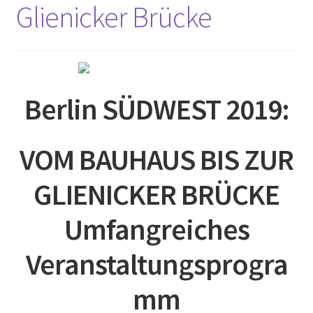
Glienicker Brücke
2017
2018
2019
Berlin SÜDWEST 2019:
2020
VOM BAUHAUS BIS ZUR
2021
GLIENICKER BRÜCKE
2022
Umfangreiches
2023
Veranstaltungsprogra
2023 #2
mm
Baumpatenschaften