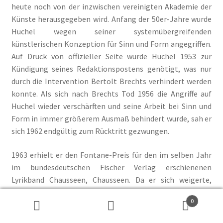
heute noch von der inzwischen vereinigten Akademie der
Künste herausgegeben wird. Anfang der 50er-Jahre wurde
Huchel wegen seiner systemübergreifenden
künstlerischen Konzeption für Sinn und Form angegriffen.
Auf Druck von offizieller Seite wurde Huchel 1953 zur
Kündigung seines Redaktionspostens genötigt, was nur
durch die Intervention Bertolt Brechts verhindert werden
konnte. Als sich nach Brechts Tod 1956 die Angriffe auf
Huchel wieder verschärften und seine Arbeit bei Sinn und
Form in immer größerem Ausmaß behindert wurde, sah er
sich 1962 endgültig zum Rücktritt gezwungen.
1963 erhielt er den Fontane-Preis für den im selben Jahr
im bundesdeutschen Fischer Verlag erschienenen
Lyrikband Chausseen, Chausseen. Da er sich weigerte,
diesen West-Berliner Preis abzulehnen, durfte er in der
0
Folgezeit in der
DDR
weder publizieren noch reisen. Ab
Suchen
Suchen
1968 wurde auch die an ihn gerichtete Post konfisziert.