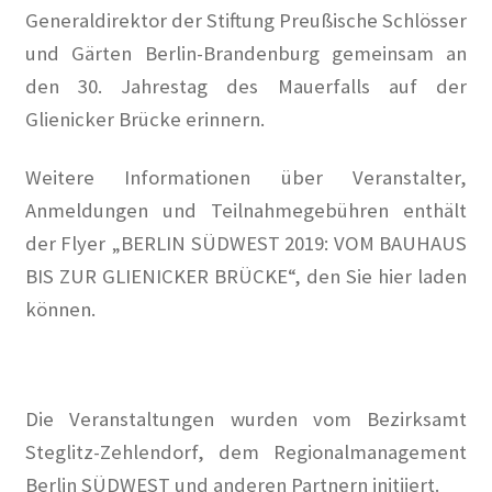
Generaldirektor der Stiftung Preußische Schlösser
Walter Zadek
und Gärten Berlin-Brandenburg gemeinsam an
den 30. Jahrestag des Mauerfalls auf der
Wolfgang Leonhard
Glienicker Brücke erinnern.
Der Verein
Weitere Informationen über Veranstalter,
Arbeitsgruppen
Anmeldungen und Teilnahmegebühren enthält
der Flyer „BERLIN
SÜDWEST
2019:
VOM
BAUHAUS
Jubiläum 2018
BIS
ZUR
GLIENICKER
BRÜCKE
“, den Sie hier laden
können.
Mitglied werden
Mitglieder
Die Veranstaltungen wurden vom Bezirksamt
MV 2025
Steglitz-Zehlendorf, dem Regionalmanagement
Berlin
SÜDWEST
und anderen Partnern initiiert.