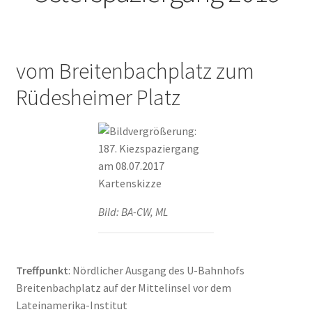
Bewohner leiden unter Mieterhöhungen Berlin soll
Wohnsiedlung Künstlerkolonie kaufen in Berliner
Zeitung
vom Breitenbachplatz zum
Das Quartier der Lebenskünstler in Wilmersdorf in
Rüdesheimer Platz
Berliner Morgenpost
Demo für mehr Mieterschutz zieht durch Wilmersdorf
in Berliner Morgenpost
Der Kiez der Kreativen in Berliner Woche
Bild: BA-CW, ML
Der Verein der Künstlerkolonie in KiezEdition 01-02
2019
Treffpunkt
: Nördlicher Ausgang des U-Bahnhofs
Die Hungerburg in Die Zeit
Breitenbachplatz auf der Mittelinsel vor dem
Lateinamerika-Institut