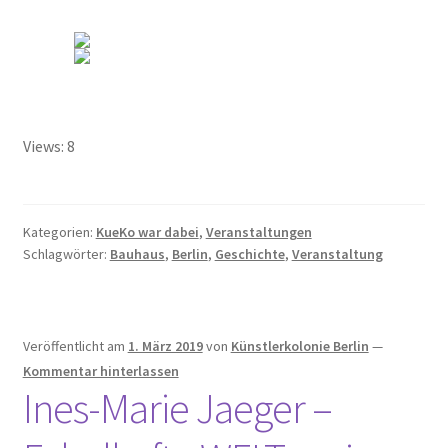
Raumplan KunstRaum
Satzung des Künstlerkolonie Berlin e.V.
Spenden
Views: 8
Veranstaltungsplan 2024
Vorstand des Künstlerkolonie Berlin e.V.
Kategorien:
KueKo war dabei
,
Veranstaltungen
Schlagwörter:
Bauhaus
,
Berlin
,
Geschichte
,
Veranstaltung
Protokolle der Vorstandssitzungen
Zielsetzung
Veröffentlicht am
1. März 2019
von
Künstlerkolonie Berlin
—
Die Künstlerkolonie
Kommentar hinterlassen
Ines-Marie Jaeger –
…in der historischen Presse