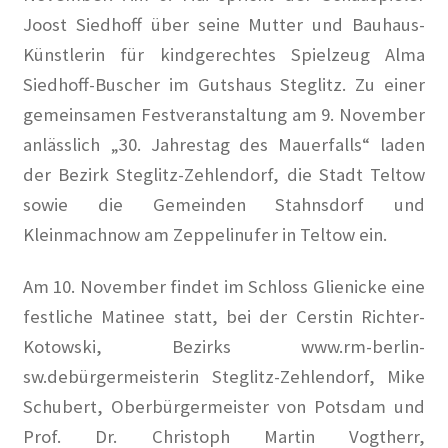
Joost Siedhoff über seine Mutter und Bauhaus-
Erik Ode
Künstlerin für kindgerechtes Spielzeug Alma
Ernst Busch
Siedhoff-Buscher im Gutshaus Steglitz. Zu einer
gemeinsamen Festveranstaltung am 9. November
Ewald Wenck
anlässlich „30. Jahrestag des Mauerfalls“ laden
der Bezirk Steglitz-Zehlendorf, die Stadt Teltow
Gartenterrassenstadt Wilmersdorf
sowie die Gemeinden Stahnsdorf und
Kleinmachnow am Zeppelinufer in Teltow ein.
Klaus Schütz
Am 10. November findet im Schloss Glienicke eine
Kurt Raeck
festliche Matinee statt, bei der Cerstin Richter-
Lil Dagover
Kotowski, Bezirks www.rm-berlin-
sw.debürgermeisterin Steglitz-Zehlendorf, Mike
Paula Thiede. Von einer, die auszog, eine Gewerkschaft
Schubert, Oberbürgermeister von Potsdam und
anzuführen …
Prof. Dr. Christoph Martin Vogtherr,