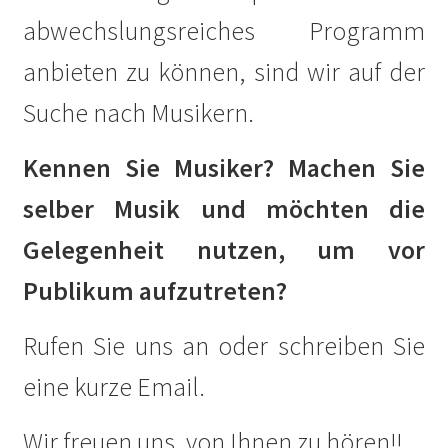
abwechslungsreiches Programm
Mahnmal für die politisch Verfolgten auf dem Ludwig-
Barnay-Platz
anbieten zu können, sind wir auf der
Suche nach Musikern.
Walter Hasenclever
Kennen Sie Musiker? Machen Sie
Gedenktafeln
selber Musik und möchten die
Grundsteinlegung
Gelegenheit nutzen, um vor
Hoffest 2023
Publikum aufzutreten?
Ihr Kunst Blog in Corona Zeiten
Rufen Sie uns an oder schreiben Sie
Impressionen
eine kurze Email.
Hoffest 2024
Wir freuen uns, von Ihnen zu hören!!