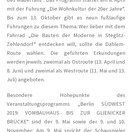
mit der Führung „Die Wohnkultur der 20er Jahre“.
Arthur Koestler
Bis zum 13. Oktober gibt es neun fußläufige
Führungen zu diesem Thema. Wer lieber mit dem
Berlin im Film der Zwanziger Jahre
Fahrrad „Die Bauten der Moderne in Steglitz-
Zehlendorf“ entdecken will, sollte die Dahlem-
Berliner Dampfstraßenbahn-Konsortium
Route wählen. Die geführten Erkundungen
Damals war’s……Sanary-Sur-Mer
werden jeweils zweimal als Ostroute (13. April und
8. Juni) und zweimal als Westroute (11. Mai und 13.
Damals war’s…Truppe 1931
Juli) angeboten.
DER KÜNSTLER HANSJÖRG WAGNER
Besondere Höhepunkte des
Veranstaltungsprogramms „Berlin
SÜDWEST
Der Südwestkorso
2019:
VOM
BAUHAUS
BIS
ZUR
GLIENICKER
BRÜCKE
“ sind der 9. Mai sowie der 9. und 10.
Erich Mühsam
November: Am 9. Mai spricht der Schauspieler