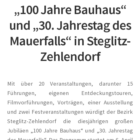
„100 Jahre Bauhaus“
Bestellung abgeschlossen
und „30. Jahrestag des
Bewohner/innen
Mauerfalls“ in Steglitz-
BewohnerInnen
Zehlendorf
Buchempfehlungen
Calendar
Mit über 20 Veranstaltungen, darunter 15
Führungen, eigenen Entdeckungstouren,
Damals war’s …
Filmvorführungen, Vorträgen, einer Ausstellung
und zwei Festveranstaltungen würdigt der Bezirk
100 Jahre – Zum Jahrestag unserer Wohnanlage im
Steglitz-Zehlendorf die diesjährigen großen
Rheinischen Viertel
Jubiläen „100 Jahre Bauhaus“ und „30. Jahrestag
Alexander Graf Stenbock-Fermor
des Mauerfalls“. Das Programm startet am 6. April