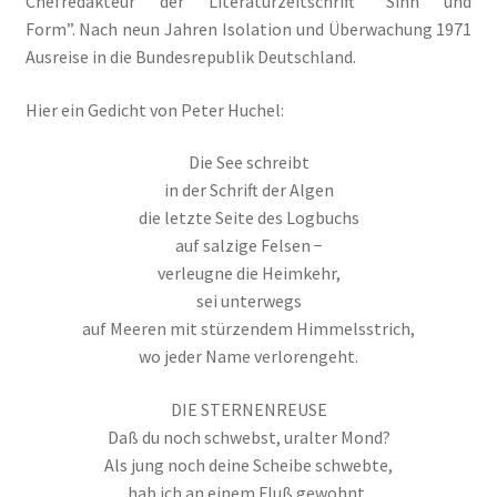
Chefredakteur der Literaturzeitschrift “Sinn und
Form”. Nach neun Jahren Isolation und Überwachung 1971
Ausreise in die Bundesrepublik Deutschland.
Hier ein Gedicht von Peter Huchel:
Die See schreibt
in der Schrift der Algen
die letzte Seite des Logbuchs
auf salzige Felsen −
verleugne die Heimkehr,
sei unterwegs
auf Meeren mit stürzendem Himmelsstrich,
wo jeder Name verlorengeht.
DIE
STERNENREUSE
Daß du noch schwebst, uralter Mond?
Als jung noch deine Scheibe schwebte,
hab ich an einem Fluß gewohnt,