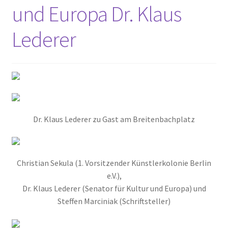
und Europa Dr. Klaus
2017
Lederer
2018
2019
2020
2021
Dr. Klaus Lederer zu Gast am Breitenbachplatz
2022
Christian Sekula (1. Vorsitzender Künstlerkolonie Berlin
2023
e.V.),
Dr. Klaus Lederer (Senator für Kultur und Europa) und
2023 #2
Steffen Marciniak (Schriftsteller)
Baumpatenschaften