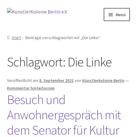
Zur
Zum
Menü
Navigation
Inhalt
springen
springen
Start
Start
Beiträge verschlagwortet mit „Die Linke“
Aktivitäten
Schlagwort:
Die Linke
Anfahrt
Archiv
Veröffentlicht am
8. September 2021
von
Künstlerkolonie Berlin
—
Kommentar hinterlassen
2014
Besuch und
Anwohnergespräch mit
2015
dem Senator für Kultur
2016