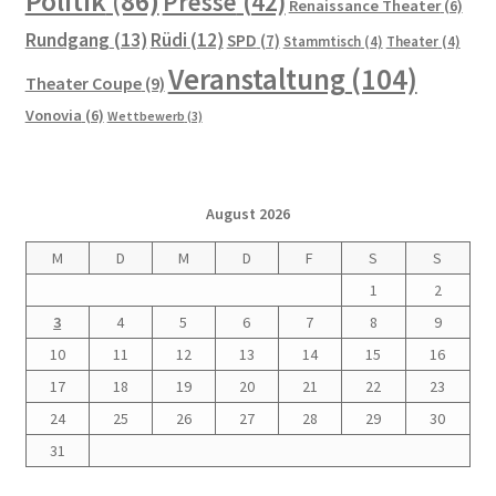
Politik
(86)
Presse
(42)
Renaissance Theater
(6)
Die Architektur der Künstlerkolonie Berlin und deren
Rundgang
(13)
Rüdi
(12)
SPD
(7)
Stammtisch
(4)
Theater
(4)
Architekten
Veranstaltung
(104)
Theater Coupe
(9)
Vonovia
(6)
Wettbewerb
(3)
Führungen durch die Künstlerkolonie
Gartenstadt am Südwestkorso mit Künstlerkolonie
(Denkmalschutz)
August 2026
M
D
M
D
F
S
S
Kleine Geschichte der Künstlerkolonie Berlin
1
2
3
4
5
6
7
8
9
Künstler Wohnungsmarkt
10
11
12
13
14
15
16
Dies und Das
17
18
19
20
21
22
23
24
25
26
27
28
29
30
Dies und Das
31