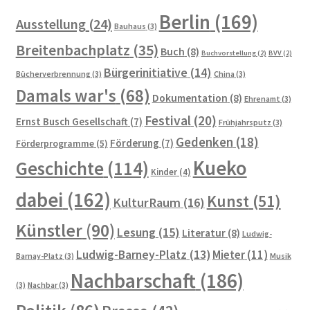
Raumplan KunstRaum
Berlin
(169)
Ausstellung
(24)
Bauhaus
(3)
Satzung des Künstlerkolonie Berlin e.V.
Breitenbachplatz
(35)
Buch
(8)
Buchvorstellung
(2)
BVV
(2)
Bürgerinitiative
(14)
Spenden
Bücherverbrennung
(3)
China
(3)
Damals war's
(68)
Dokumentation
(8)
Ehrenamt
(3)
Veranstaltungsplan 2024
Festival
(20)
Ernst Busch Gesellschaft
(7)
Frühjahrsputz
(3)
Gedenken
(18)
Förderung
(7)
Förderprogramme
(5)
Vorstand des Künstlerkolonie Berlin e.V.
Kueko
Geschichte
(114)
Kinder
(4)
Protokolle der Vorstandssitzungen
dabei
(162)
Kunst
(51)
KulturRaum
(16)
Zielsetzung
Künstler
(90)
Lesung
(15)
Literatur
(8)
Ludwig-
Ludwig-Barney-Platz
(13)
Mieter
(11)
Barnay-Platz
(3)
Musik
Die Künstlerkolonie
Nachbarschaft
(186)
(3)
Nachbar
(3)
…in der historischen Presse