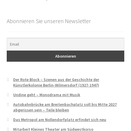
Erik Ode
Abonnieren Sie unseren Newsletter
Ernst Busch
Ewald Wenck
Gartenterrassenstadt Wilmersdorf
Klaus Schütz
Der Rote Block – Szenen aus der Geschichte der
Kurt Raeck
Künstlerkolonie Berlin-Wilmersdorf (1927-1947)
Undine geht – Monodrama mit Musik
Lil Dagover
Autobahnbrücke am Breitenbachplatz soll bis Mitte 2027
abgerissen sein – Teile bleiben
Paula Thiede. Von einer, die auszog, eine Gewerkschaft
Das Metropol am Nollendorfplatz erfindet sich neu
anzuführen …
Mitarbeit Kleines Theater am Südwestkorso