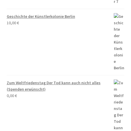
Fragen an KüKo
Geschichte der Künstlerkolonie Berlin
10,00
€
Gästebuch
Gedenken
Gedenken an Alwin Schütze
Gedenken an Dinah Nelken – Schriftstellerin,
Journalistin und Widerstandskämpferin
Zum Weltfriedenstag Der Tod kann auch nicht alles
(Spenden erwünscht)
Gedenken an Hans Meyer-Hanno
0,00
€
Gedenken an Holger Münzer
Gedenken an Silja Lésny