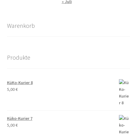
Ihre Wünsche und Anregungen
« Juli
Entstehungsgeschichte
Warenkorb
Erinnerungen
Bauhaus
Produkte
Der Künstlerfriedhof Berlin-Friedenau
Drei Generationen Familie Rickelt
KüKo-Kurier 8
5,00
€
Erinnerung an den Widerstand in Wilmersdorf
Erinnerung und Mahnung zugleich – Otto Wels
Küko-Kurier 7
5,00
€
Les Milles: Vom Internierungslager zur Gedenkstätte