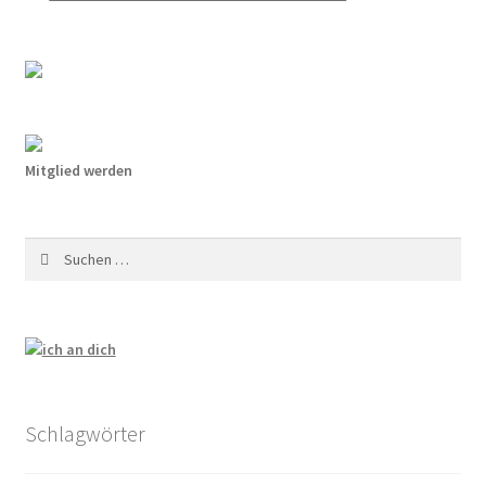
Walter Zadek
Wolfgang Leonhard
Der Verein
Mitglied werden
Arbeitsgruppen
Suchen
Jubiläum 2018
nach:
Mitglied werden
Mitglieder
MV 2025
Schlagwörter