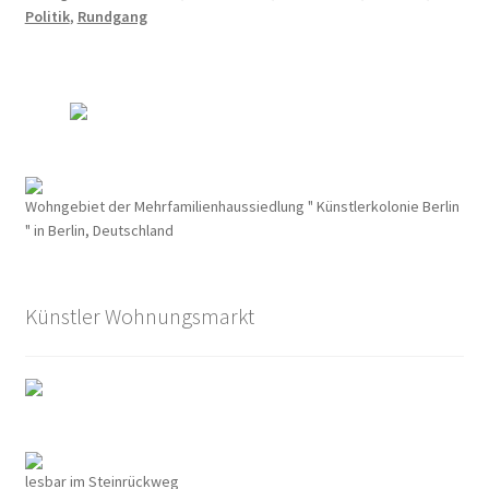
Politik
,
Rundgang
Arthur Koestler
Berlin im Film der Zwanziger Jahre
Berliner Dampfstraßenbahn-Konsortium
Wohngebiet der Mehrfamilienhaussiedlung " Künstlerkolonie Berlin
Damals war’s……Sanary-Sur-Mer
" in Berlin, Deutschland
Damals war’s…Truppe 1931
Künstler Wohnungsmarkt
DER KÜNSTLER HANSJÖRG WAGNER
Der Südwestkorso
Erich Mühsam
lesbar im Steinrückweg