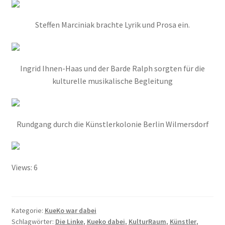
Bestellung abgeschlossen
Steffen Marciniak brachte Lyrik und Prosa ein.
Bewohner/innen
Ingrid Ihnen-Haas und der Barde Ralph sorgten für die
BewohnerInnen
kulturelle musikalische Begleitung
Buchempfehlungen
Rundgang durch die Künstlerkolonie Berlin Wilmersdorf
Calendar
Damals war’s …
Views: 6
100 Jahre – Zum Jahrestag unserer Wohnanlage im
Rheinischen Viertel
Kategorie:
KueKo war dabei
Schlagwörter:
Die Linke
,
Kueko dabei
,
KulturRaum
,
Künstler
,
Alexander Graf Stenbock-Fermor