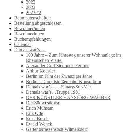
2022
2023
2023 #2
Baumpatenschaften
Bestellung abgeschlossen
Bewohner/innen
BewohnerInnen
Buchempfehlungen
Calendar
Damals war’s …
100 Jahre – Zum Jahrestag unserer Wohnanlage im
Rheinischen Viertel
Alexander Graf Stenbock-Fermor
Arthur Koestler
Berlin im Film der Zwanziger Jahre
Berliner Dampfstraßenbahn-Konsortium
Damals war’s……Sanary-Sur-Mer
Damals war’s…Truppe 1931
DER KÜNSTLER HANSJÖRG WAGNER
Der Südwestkorso
Erich Mühsam
Erik Ode
Ernst Busch
Ewald Wenck
Gartenterrassenstadt Wilmersdorf