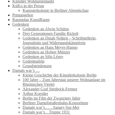
Künstler Wohnungsmarkt
KüKo in der Presse
Kuensterkolonie in Berliner Abendschau
Printangebot
Raumplan KunstRaum
Gedenken
Gedenken an Alwin Schütze
Drei Generationen Familie Rickelt
Gedenken an Dinah Nelken – Schriftstellerin,
Journalistin und Widerstandskämpferin
Gedenken an Hans Meyer-Hanno
Gedenken an Holger Münzer
Gedenken an Silja Lésny
Gedenktafeln
Grundsteinlegung
Damals war’s …
Kleine Geschichte der Künstlerkolonie Berlin
100 Jahre – Zum Jahrestag unserer Wohnanlage im
Rheinischen Viertel
Alexander Graf Stenbock-Fermor
Arthur Koestler
Berlin im Film der Zwanziger Jahre
Berliner Dampfstraßenbahn-Konsortium
Damals war’s……Sanary-Sur-Mer
Damals war’s…Truppe 1931