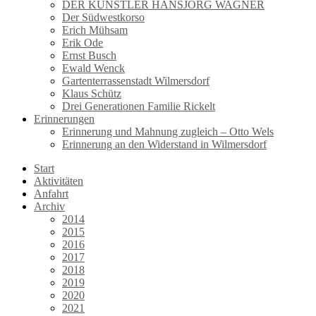
DER KÜNSTLER HANSJÖRG WAGNER
Der Südwestkorso
Erich Mühsam
Erik Ode
Ernst Busch
Ewald Wenck
Gartenterrassenstadt Wilmersdorf
Klaus Schütz
Drei Generationen Familie Rickelt
Erinnerungen
Erinnerung und Mahnung zugleich – Otto Wels
Erinnerung an den Widerstand in Wilmersdorf
Start
Aktivitäten
Anfahrt
Archiv
2014
2015
2016
2017
2018
2019
2020
2021