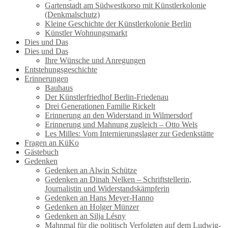
Gartenstadt am Südwestkorso mit Künstlerkolonie
(Denkmalschutz)
Kleine Geschichte der Künstlerkolonie Berlin
Künstler Wohnungsmarkt
Dies und Das
Dies und Das
Ihre Wünsche und Anregungen
Entstehungsgeschichte
Erinnerungen
Bauhaus
Der Künstlerfriedhof Berlin-Friedenau
Drei Generationen Familie Rickelt
Erinnerung an den Widerstand in Wilmersdorf
Erinnerung und Mahnung zugleich – Otto Wels
Les Milles: Vom Internierungslager zur Gedenkstätte
Fragen an KüKo
Gästebuch
Gedenken
Gedenken an Alwin Schütze
Gedenken an Dinah Nelken – Schriftstellerin,
Journalistin und Widerstandskämpferin
Gedenken an Hans Meyer-Hanno
Gedenken an Holger Münzer
Gedenken an Silja Lésny
Mahnmal für die politisch Verfolgten auf dem Ludwig-