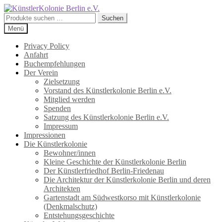
Zur
Zum
Navigation
Inhalt
Suchen
Suchen
springen
springen
nach:
Menü
Privacy Policy
Anfahrt
Buchempfehlungen
Der Verein
Zielsetzung
Vorstand des Künstlerkolonie Berlin e.V.
Mitglied werden
Spenden
Satzung des Künstlerkolonie Berlin e.V.
Impressum
Impressionen
Die Künstlerkolonie
Bewohner/innen
Kleine Geschichte der Künstlerkolonie Berlin
Der Künstlerfriedhof Berlin-Friedenau
Die Architektur der Künstlerkolonie Berlin und deren
Architekten
Gartenstadt am Südwestkorso mit Künstlerkolonie
(Denkmalschutz)
Entstehungsgeschichte