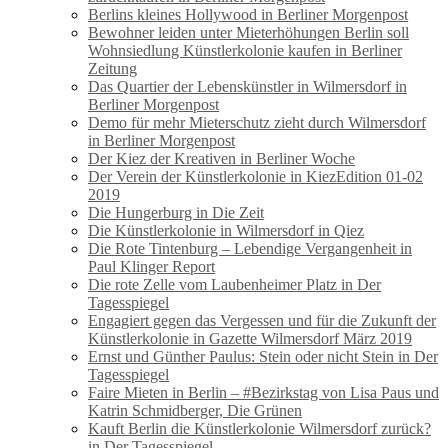
Berlins kleines Hollywood in Berliner Morgenpost
Bewohner leiden unter Mieterhöhungen Berlin soll
Wohnsiedlung Künstlerkolonie kaufen in Berliner
Zeitung
Das Quartier der Lebenskünstler in Wilmersdorf in
Berliner Morgenpost
Demo für mehr Mieterschutz zieht durch Wilmersdorf
in Berliner Morgenpost
Der Kiez der Kreativen in Berliner Woche
Der Verein der Künstlerkolonie in KiezEdition 01-02
2019
Die Hungerburg in Die Zeit
Die Künstlerkolonie in Wilmersdorf in Qiez
Die Rote Tintenburg – Lebendige Vergangenheit in
Paul Klinger Report
Die rote Zelle vom Laubenheimer Platz in Der
Tagesspiegel
Engagiert gegen das Vergessen und für die Zukunft der
Künstlerkolonie in Gazette Wilmersdorf März 2019
Ernst und Günther Paulus: Stein oder nicht Stein in Der
Tagesspiegel
Faire Mieten in Berlin – #Bezirkstag von Lisa Paus und
Katrin Schmidberger, Die Grünen
Kauft Berlin die Künstlerkolonie Wilmersdorf zurück?
in Der Tagesspiegel