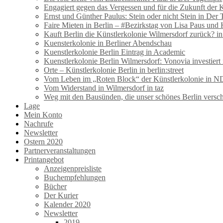
Engagiert gegen das Vergessen und für die Zukunft der 
Ernst und Günther Paulus: Stein oder nicht Stein in Der 
Faire Mieten in Berlin – #Bezirkstag von Lisa Paus und
Kauft Berlin die Künstlerkolonie Wilmersdorf zurück? i
Kuensterkolonie in Berliner Abendschau
Kuenstlerkolonie Berlin Eintrag in Academic
Kuenstlerkolonie Berlin Wilmersdorf: Vonovia investiert 
Orte – Künstlerkolonie Berlin in berlin:street
Vom Leben im „Roten Block“ der Künstlerkolonie in N
Vom Widerstand in Wilmersdorf in taz
Weg mit den Bausünden, die unser schönes Berlin versc
Lage
Mein Konto
Nachrufe
Newsletter
Ostern 2020
Partnerveranstaltungen
Printangebot
Anzeigenpreisliste
Buchempfehlungen
Bücher
Der Kurier
Kalender 2020
Newsletter
2019