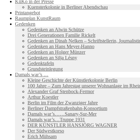
KüKo in der Presse
Kuensterkolonie in Berliner Abendschau
Printangebot
Raumplan KunstRaum
Gedenken
Gedenken an Alwin Schütze
Drei Generationen Familie Rickelt
Gedenken an Dinah Nelken – Schriftstellerin, Journalis
Gedenken an Hans Meyer-Hanno
Gedenken an Holger Münzer
Gedenken an Silja Lésny
Gedenktafeln
Grundsteinlegung
Damals war’s …
Kleine Geschichte der Künstlerkolonie Berlin
100 Jahre – Zum Jahrestag unserer Wohnanlage im Rhein
Alexander Graf Stenbock-Fermor
Arthur Koestler
Berlin im Film der Zwanziger Jahre
Berliner Dampfstraßenbahn-Konsortium
Damals war’s……Sanary-Sur-Mer
Damals war’s…Truppe 1931
DER KÜNSTLER HANSJÖRG WAGNER
Der Südwestkorso
Erich Mühsam