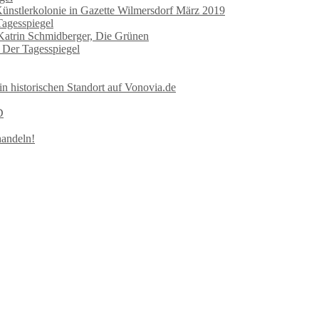
Künstlerkolonie in Gazette Wilmersdorf März 2019
Tagesspiegel
 Katrin Schmidberger, Die Grünen
n Der Tagesspiegel
in historischen Standort auf Vonovia.de
D
handeln!