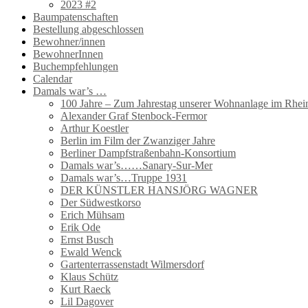
2023 #2
Baumpatenschaften
Bestellung abgeschlossen
Bewohner/innen
BewohnerInnen
Buchempfehlungen
Calendar
Damals war’s …
100 Jahre – Zum Jahrestag unserer Wohnanlage im Rhein
Alexander Graf Stenbock-Fermor
Arthur Koestler
Berlin im Film der Zwanziger Jahre
Berliner Dampfstraßenbahn-Konsortium
Damals war’s……Sanary-Sur-Mer
Damals war’s…Truppe 1931
DER KÜNSTLER HANSJÖRG WAGNER
Der Südwestkorso
Erich Mühsam
Erik Ode
Ernst Busch
Ewald Wenck
Gartenterrassenstadt Wilmersdorf
Klaus Schütz
Kurt Raeck
Lil Dagover