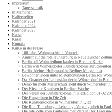
Impressum
Tagesstatistik
In Memorian
Kaffeetreffen
Kalender 2021
Kalender 2024
Kalender 2025
Kasse
Kasse
Kontakt
KüKo in der Presse
100 Jahre Wohngeschichte Vonovia
Angriff auf die rote Hungerburg in Neue Zürcher Zeitun
Berlin soll Wohnsiedlung kaufen in Berliner Kurier
Berlin will Wilmersdorfer Künstlerkolonie zurückkaufen
Berlins kleines Hollywood in Berliner Morgenpost
Bewohner leiden unter Mieterhöhungen Berlin soll Wohns
Das Quartier der Lebenskünstler in Wilmersdorf in Berl
Demo für mehr Mieterschutz zieht durch Wilmersdorf in
Der Kiez der Kreativen in Berliner Woche
Der Verein der Künstlerkolonie in KiezEdition 01-02 20
Die Hungerburg in Die Zeit
Die Künstlerkolonie in Wilmersdorf in Qiez
Die Rote Tintenburg – Lebendige Vergangenheit in Paul
Die rote Zelle vom Laubenheimer Platz in Der Tagesspie