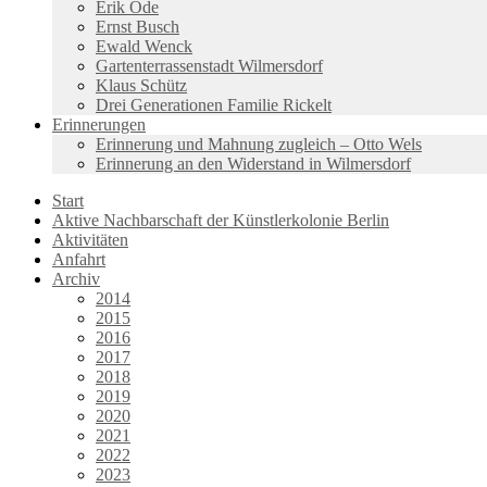
Erik Ode
Ernst Busch
Ewald Wenck
Gartenterrassenstadt Wilmersdorf
Klaus Schütz
Drei Generationen Familie Rickelt
Erinnerungen
Erinnerung und Mahnung zugleich – Otto Wels
Erinnerung an den Widerstand in Wilmersdorf
Start
Aktive Nachbarschaft der Künstlerkolonie Berlin
Aktivitäten
Anfahrt
Archiv
2014
2015
2016
2017
2018
2019
2020
2021
2022
2023