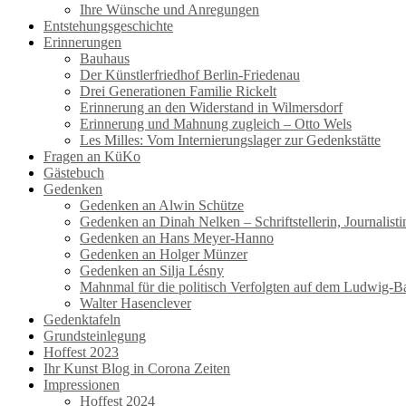
Ihre Wünsche und Anregungen
Entstehungsgeschichte
Erinnerungen
Bauhaus
Der Künstlerfriedhof Berlin-Friedenau
Drei Generationen Familie Rickelt
Erinnerung an den Widerstand in Wilmersdorf
Erinnerung und Mahnung zugleich – Otto Wels
Les Milles: Vom Internierungslager zur Gedenkstätte
Fragen an KüKo
Gästebuch
Gedenken
Gedenken an Alwin Schütze
Gedenken an Dinah Nelken – Schriftstellerin, Journalis
Gedenken an Hans Meyer-Hanno
Gedenken an Holger Münzer
Gedenken an Silja Lésny
Mahnmal für die politisch Verfolgten auf dem Ludwig-B
Walter Hasenclever
Gedenktafeln
Grundsteinlegung
Hoffest 2023
Ihr Kunst Blog in Corona Zeiten
Impressionen
Hoffest 2024