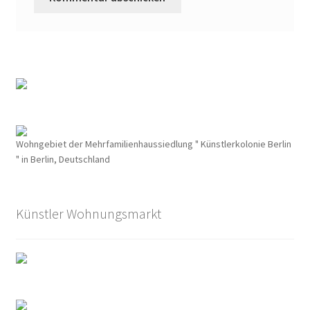
Erich Mühsam
Erik Ode
Ernst Busch
Ewald Wenck
Wohngebiet der Mehrfamilienhaussiedlung " Künstlerkolonie Berlin
" in Berlin, Deutschland
Gartenterrassenstadt Wilmersdorf
Klaus Schütz
Künstler Wohnungsmarkt
Kurt Raeck
Lil Dagover