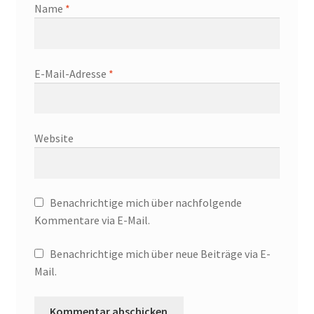
Name
*
Alexander Graf Stenbock-Fermor
Arthur Koestler
E-Mail-Adresse
*
Berlin im Film der Zwanziger Jahre
Website
Berliner Dampfstraßenbahn-Konsortium
Damals war’s……Sanary-Sur-Mer
Benachrichtige mich über nachfolgende
Damals war’s…Truppe 1931
Kommentare via E-Mail.
Benachrichtige mich über neue Beiträge via E-
DER KÜNSTLER HANSJÖRG WAGNER
Mail.
Der Südwestkorso