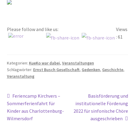
2016
2017
Please follow and like us:
Views
: 61
2018
2019
Kategorien:
KueKo war dabei
,
Veranstaltungen
2020
Schlagwörter:
Ernst Busch Gesellschaft
,
Gedenken
,
Geschichte
,
Veranstaltung
2021
Beitragsnavigation
Vorheriger
Nächster
Feriencamp Kirchvers –
Basisförderung und
2022
Beitrag:
Beitrag:
Sommerferienfahrt für
institutionelle Förderung
Kinder aus Charlottenburg-
2022 für sinfonische Chöre
2023
Wilmersdorf
ausgeschrieben
2023 #2