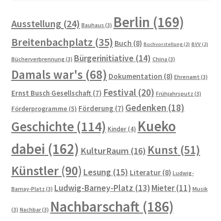
…in der historischen Presse
Berlin
(169)
Ausstellung
(24)
Bauhaus
(3)
Breitenbachplatz
(35)
Die Architektur der Künstlerkolonie Berlin und deren
Buch
(8)
Buchvorstellung
(2)
BVV
(2)
Architekten
Bürgerinitiative
(14)
Bücherverbrennung
(3)
China
(3)
Damals war's
(68)
Dokumentation
(8)
Ehrenamt
(3)
Führungen durch die Künstlerkolonie
Festival
(20)
Ernst Busch Gesellschaft
(7)
Frühjahrsputz
(3)
Gartenstadt am Südwestkorso mit Künstlerkolonie
Gedenken
(18)
Förderung
(7)
Förderprogramme
(5)
(Denkmalschutz)
Kueko
Geschichte
(114)
Kinder
(4)
Kleine Geschichte der Künstlerkolonie Berlin
dabei
(162)
Kunst
(51)
KulturRaum
(16)
Künstler
(90)
Künstler Wohnungsmarkt
Lesung
(15)
Literatur
(8)
Ludwig-
Ludwig-Barney-Platz
(13)
Mieter
(11)
Barnay-Platz
(3)
Musik
Dies und Das
Nachbarschaft
(186)
(3)
Nachbar
(3)