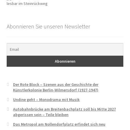
Paula Thiede. Von einer, die auszog, eine Gewerkschaft
lesbar im Steinrückweg
anzuführen …
Walter Zadek
Abonnieren Sie unseren Newsletter
Wolfgang Leonhard
Der Verein
Arbeitsgruppen
Jubiläum 2018
Der Rote Block – Szenen aus der Geschichte der
Künstlerkolonie Berlin-Wilmersdorf (1927-1947)
Mitglied werden
Undine geht – Monodrama mit Musik
Autobahnbrücke am Breitenbachplatz soll bis Mitte 2027
abgerissen sein – Teile bleiben
Mitglieder
Das Metropol am Nollendorfplatz erfindet sich neu