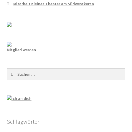
MV 2025
Mitarbeit Kleines Theater am Südwestkorso
Raumplan KunstRaum
Satzung des Künstlerkolonie Berlin e.V.
Spenden
Mitglied werden
Veranstaltungsplan 2024
Suchen
nach:
Vorstand des Künstlerkolonie Berlin e.V.
Protokolle der Vorstandssitzungen
Zielsetzung
Schlagwörter
Die Künstlerkolonie