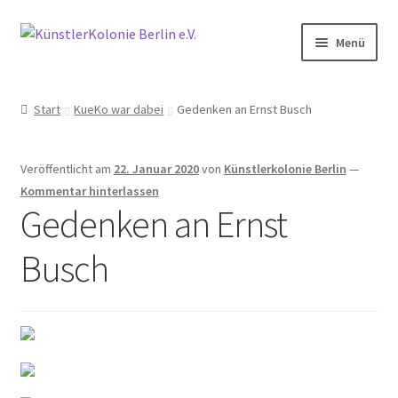
Zur
Zum
Menü
Navigation
Inhalt
springen
springen
Start
Start
KueKo war dabei
Gedenken an Ernst Busch
Aktive Nachbarschaft der Künstlerkolonie Berlin
Veröffentlicht am
22. Januar 2020
von
Künstlerkolonie Berlin
—
Aktivitäten
Kommentar hinterlassen
Gedenken an Ernst
Anfahrt
Busch
Archiv
2014
2015