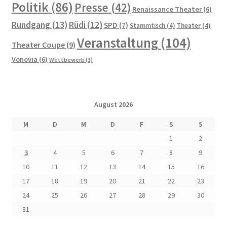
Dies und Das
Politik
(86)
Presse
(42)
Renaissance Theater
(6)
Rundgang
(13)
Rüdi
(12)
SPD
(7)
Stammtisch
(4)
Theater
(4)
Ihre Wünsche und Anregungen
Veranstaltung
(104)
Theater Coupe
(9)
Entstehungsgeschichte
Vonovia
(6)
Wettbewerb
(3)
Erinnerungen
August 2026
Bauhaus
M
D
M
D
F
S
S
Der Künstlerfriedhof Berlin-Friedenau
1
2
3
4
5
6
7
8
9
Drei Generationen Familie Rickelt
10
11
12
13
14
15
16
17
18
19
20
21
22
23
Erinnerung an den Widerstand in Wilmersdorf
24
25
26
27
28
29
30
31
Erinnerung und Mahnung zugleich – Otto Wels