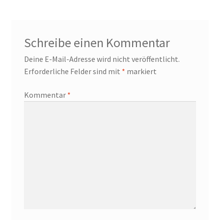
Baumpatenschaften
Schreibe einen Kommentar
Bestellung abgeschlossen
Deine E-Mail-Adresse wird nicht veröffentlicht.
Erforderliche Felder sind mit
*
markiert
Bewohner/innen
Kommentar
*
BewohnerInnen
Buchempfehlungen
Calendar
Damals war’s …
100 Jahre – Zum Jahrestag unserer Wohnanlage im
Rheinischen Viertel