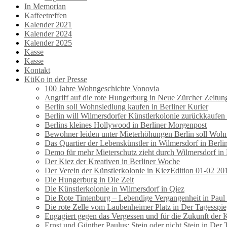
In Memorian
Kaffeetreffen
Kalender 2021
Kalender 2024
Kalender 2025
Kasse
Kasse
Kontakt
KüKo in der Presse
100 Jahre Wohngeschichte Vonovia
Angriff auf die rote Hungerburg in Neue Zürcher Zeitun
Berlin soll Wohnsiedlung kaufen in Berliner Kurier
Berlin will Wilmersdorfer Künstlerkolonie zurückkaufen
Berlins kleines Hollywood in Berliner Morgenpost
Bewohner leiden unter Mieterhöhungen Berlin soll Wohns
Das Quartier der Lebenskünstler in Wilmersdorf in Berl
Demo für mehr Mieterschutz zieht durch Wilmersdorf in
Der Kiez der Kreativen in Berliner Woche
Der Verein der Künstlerkolonie in KiezEdition 01-02 20
Die Hungerburg in Die Zeit
Die Künstlerkolonie in Wilmersdorf in Qiez
Die Rote Tintenburg – Lebendige Vergangenheit in Paul
Die rote Zelle vom Laubenheimer Platz in Der Tagesspie
Engagiert gegen das Vergessen und für die Zukunft der 
Ernst und Günther Paulus: Stein oder nicht Stein in Der 