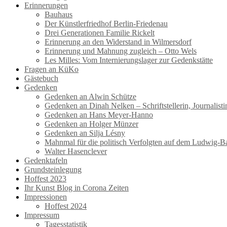
Erinnerungen
Bauhaus
Der Künstlerfriedhof Berlin-Friedenau
Drei Generationen Familie Rickelt
Erinnerung an den Widerstand in Wilmersdorf
Erinnerung und Mahnung zugleich – Otto Wels
Les Milles: Vom Internierungslager zur Gedenkstätte
Fragen an KüKo
Gästebuch
Gedenken
Gedenken an Alwin Schütze
Gedenken an Dinah Nelken – Schriftstellerin, Journalis
Gedenken an Hans Meyer-Hanno
Gedenken an Holger Münzer
Gedenken an Silja Lésny
Mahnmal für die politisch Verfolgten auf dem Ludwig-B
Walter Hasenclever
Gedenktafeln
Grundsteinlegung
Hoffest 2023
Ihr Kunst Blog in Corona Zeiten
Impressionen
Hoffest 2024
Impressum
Tagesstatistik