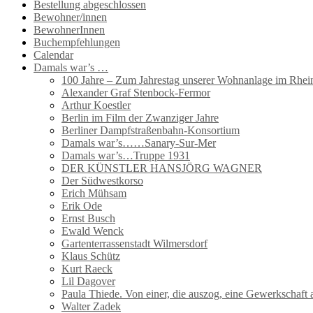
Bestellung abgeschlossen
Bewohner/innen
BewohnerInnen
Buchempfehlungen
Calendar
Damals war’s …
100 Jahre – Zum Jahrestag unserer Wohnanlage im Rhein
Alexander Graf Stenbock-Fermor
Arthur Koestler
Berlin im Film der Zwanziger Jahre
Berliner Dampfstraßenbahn-Konsortium
Damals war’s……Sanary-Sur-Mer
Damals war’s…Truppe 1931
DER KÜNSTLER HANSJÖRG WAGNER
Der Südwestkorso
Erich Mühsam
Erik Ode
Ernst Busch
Ewald Wenck
Gartenterrassenstadt Wilmersdorf
Klaus Schütz
Kurt Raeck
Lil Dagover
Paula Thiede. Von einer, die auszog, eine Gewerkschaf
Walter Zadek