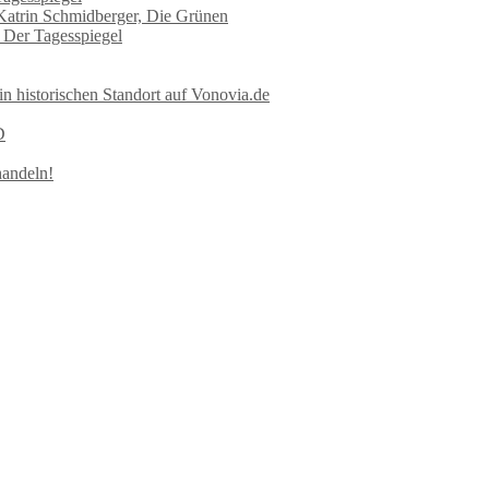
 Katrin Schmidberger, Die Grünen
n Der Tagesspiegel
in historischen Standort auf Vonovia.de
D
handeln!