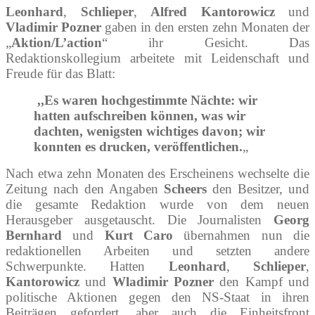
Leonhard
,
Schlieper
,
Alfred Kantorowicz
und
Vladimir Pozner
gaben in den ersten zehn Monaten der
„
Aktion/L’action
“ ihr Gesicht. Das
Redaktionskollegium arbeitete mit Leidenschaft und
Freude für das Blatt:
,,Es waren hochgestimmte Nächte: wir
hatten aufschreiben können, was wir
dachten, wenigsten wichtiges davon; wir
konnten es drucken, veröffentlichen.
„
Nach etwa zehn Monaten des Erscheinens wechselte die
Zeitung nach den Angaben
Scheers
den Besitzer, und
die gesamte Redaktion wurde von dem neuen
Herausgeber ausgetauscht. Die Journalisten
Georg
Bernhard
und
Kurt Caro
übernahmen nun die
redaktionellen Arbeiten und setzten andere
Schwerpunkte. Hatten
Leonhard
,
Schlieper
,
Kantorowicz
und
Wladimir Pozner
den Kampf und
politische Aktionen gegen den NS-Staat in ihren
Beiträgen gefordert, aber auch die Einheitsfront