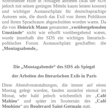
Schriftsteller Hilfe in Notlagen anbieten (was der SDS
jedoch mit seinen geringen Mitteln kaum leisten konnte)
und wichtiger Austauschplatz für deutschsprachige
Autoren sein, die durch das Exil von ihrem Publikum
und ihrem Sprachraum abgeschnitten worden waren. Da
die von
Heinrich Mann
genannten „
vorübergehenden
Umstände
“ nicht wie erhofft vorübergehend waren,
wurde innerhalb des SDS ein wichtiges literarisch-
politisches Forum Austauschplatz geschaffen: die
„
Montagsabende
„.
Die „Montagabende“ des SDS als Spiegel
der Arbeiten des literarischen Exils in Paris
Diese Abendveranstaltungen, die immer auf einen
Montag gelegt wurden, fanden zunächst einmal im
Monat, sehr bald jedoch wöchentlich im „
Café
Mahieu
“ und später im Souterrain des „
Café
Mephisto
“ am
Boulevard Saint-Germain
statt.