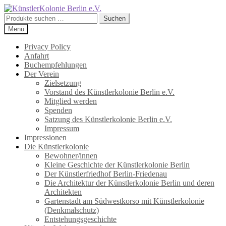
Zur
Zum
Navigation
Inhalt
Suchen
Suchen
springen
springen
nach:
Menü
Privacy Policy
Anfahrt
Buchempfehlungen
Der Verein
Zielsetzung
Vorstand des Künstlerkolonie Berlin e.V.
Mitglied werden
Spenden
Satzung des Künstlerkolonie Berlin e.V.
Impressum
Impressionen
Die Künstlerkolonie
Bewohner/innen
Kleine Geschichte der Künstlerkolonie Berlin
Der Künstlerfriedhof Berlin-Friedenau
Die Architektur der Künstlerkolonie Berlin und deren
Architekten
Gartenstadt am Südwestkorso mit Künstlerkolonie
(Denkmalschutz)
Entstehungsgeschichte