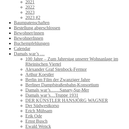
2021
2022
2023
2023 #2
Baumpatenschaften
Bestellung abgeschlossen
Bewohner/innen
BewohnerInnen
Buchempfehlungen
Calendar
Damals war’s …
100 Jahre – Zum Jahrestag unserer Wohnanlage im
Rheinischen Viertel
Alexander Graf Stenbock-Fermor
Arthur Koestler
Berlin im Film der Zwanziger Jahre
Berliner Dampfstraßenbahn-Konsortium
Damals war’s……Sanary-Sur-Mer
Damals war’s…Truppe 1931
DER KÜNSTLER HANSJÖRG WAGNER
Der Südwestkorso
Erich Mühsam
Erik Ode
Ernst Busch
Ewald Wenck