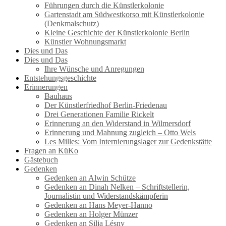
Führungen durch die Künstlerkolonie
Gartenstadt am Südwestkorso mit Künstlerkolonie
(Denkmalschutz)
Kleine Geschichte der Künstlerkolonie Berlin
Künstler Wohnungsmarkt
Dies und Das
Dies und Das
Ihre Wünsche und Anregungen
Entstehungsgeschichte
Erinnerungen
Bauhaus
Der Künstlerfriedhof Berlin-Friedenau
Drei Generationen Familie Rickelt
Erinnerung an den Widerstand in Wilmersdorf
Erinnerung und Mahnung zugleich – Otto Wels
Les Milles: Vom Internierungslager zur Gedenkstätte
Fragen an KüKo
Gästebuch
Gedenken
Gedenken an Alwin Schütze
Gedenken an Dinah Nelken – Schriftstellerin,
Journalistin und Widerstandskämpferin
Gedenken an Hans Meyer-Hanno
Gedenken an Holger Münzer
Gedenken an Silja Lésny