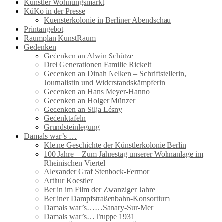
Künstler Wohnungsmarkt
KüKo in der Presse
Kuensterkolonie in Berliner Abendschau
Printangebot
Raumplan KunstRaum
Gedenken
Gedenken an Alwin Schütze
Drei Generationen Familie Rickelt
Gedenken an Dinah Nelken – Schriftstellerin,
Journalistin und Widerstandskämpferin
Gedenken an Hans Meyer-Hanno
Gedenken an Holger Münzer
Gedenken an Silja Lésny
Gedenktafeln
Grundsteinlegung
Damals war’s …
Kleine Geschichte der Künstlerkolonie Berlin
100 Jahre – Zum Jahrestag unserer Wohnanlage im
Rheinischen Viertel
Alexander Graf Stenbock-Fermor
Arthur Koestler
Berlin im Film der Zwanziger Jahre
Berliner Dampfstraßenbahn-Konsortium
Damals war’s……Sanary-Sur-Mer
Damals war’s…Truppe 1931