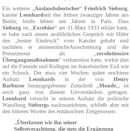
Ein weiterer „
Auslandsdeutscher
“
Friedrich Sieburg
,
kannte
Leonhard
seit den frühen zwanziger Jahren aus
Berlin; beide lebten seit Jahren in Paris. Dass
Sieburg
im ,,
Excelsior
“ am 31.März 1933 erklärt hatte,
er habe nach einem ausführlichen Gespräch mit Hitler
den „besten Eindruck“ vom Kanzler gehabt und
nachdem er antisemitischeAusschreitung und die
Pressezensur als ,,
revolutionäre
Übergangsmaßnahmen
“ verharmlost hatte, wirkte dies
auf die Freunde und Kollegen im französischen Exil wie
ein Schock. Der etwa vier Wochen später erschiene
Aufsatz
Leonhards
in der von
Henry
Barbusse
herausgegebenen Zeitschrift ,,
Monde
„, ist
noch ganz von diesem Unverständnis getragen.
Leonhard
versucht in seinem Aufsatz die politische
Wandlung
Sieburgs
nachzuzeichnen, schließt aber mit
den bitteren Worten des enttäuschten Zeitgenossen:
,
,Überlassen wir ihn seiner
Selbstverachtung, die stets die Ergänzung