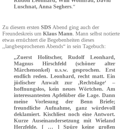
Rudolf Leonhard, Willi Wohlfrad, David
Luschnat, Anna Seghers
.“
Zu diesem ersten
SDS­
Abend ging auch der
Freundeskreis um
Klaus Mann
. Mann selbst notierte
etwas ernüchtert die Begebenheiten dieses
,,langbesprochenen Abends“ in sein Tagebuch:
,,Zuerst Holitscher, Rudolf Leonhard,
Magnus Hirschfeld (schöner alter
Märchenonkel) u.s.w. gesprochen. Erst
endlich reden. Leonhard, recht matt. Ein
jüdischer Anwalt zur ,Rechtslage‘ –
hoffnungslos, kein neues Wörtchen. Am
interessantesten Apfelüber die Lage. Dann
meine Vorlesung der Benn Briefe;
freundliche Aufnahme, ganz würdevoll
deklamiert. Kischliest noch eine Antwort.
Kurze Auseinandersetzung mit Wieland
Herzfelde. [ … ] Spüre keine großen