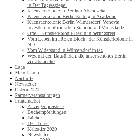
in Der Tagesspiegel
Kuensterkolonie in Berliner Abendschau
Kuenstlerkolonie Berlin Eintrag in Academic
Kuenstlerkolonie Berlin Wilmersdorf: Vonovia
investiert in historischen Standort auf Vonovia.de
Orte – Künstlerkolonie Berlin in berlin:street
Vom Leben im „Roten Block“ der Künstlerkolonie in
ND
Vom Widerstand in Wilmersdorf in taz
Weg mit den Bausünden, die unser schönes Berlin
verschandeln!
Lage
Mein Konto
Nachrufe
Newsletter
Ostern 2020
Partnerveranstaltungen
Printangebot
Anzeigenpreisliste
Buchempfehlungen
Bücher
Der Kurier
Kalender 2020
Newsletter