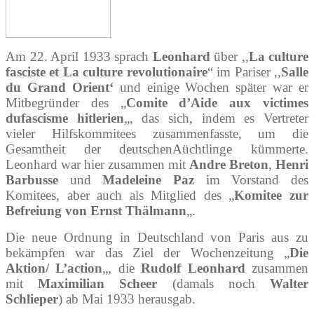
Am 22. April 1933 sprach
Leonhard
über ,,
La culture
fasciste et La culture revolutionaire
“ im Pariser ,,
Salle
du Grand Orient‘
und einige Wochen später war er
Mitbegründer des „
Comite d’Aide aux victimes
dufascisme hitlerien
„, das sich, indem es Vertreter
vieler Hilfskommitees zusammenfasste, um die
Gesamtheit der deutschenAüchtlinge kümmerte.
Leonhard war hier zusammen mit
Andre Breton
,
Henri
Barbusse
und
Madeleine Paz
im Vorstand des
Komitees, aber auch als Mitglied des „
Komitee zur
Befreiung von Ernst Thälmann
„.
Die neue Ordnung in Deutschland von Paris aus zu
bekämpfen war das Ziel der Wochenzeitung „
Die
Aktion/ L’action
„, die
Rudolf Leonhard
zusammen
mit
Maximilian Scheer
(damals noch
Walter
Schlieper
) ab Mai 1933 herausgab.