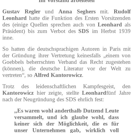
Im Vorstand arbeiteten
Gustav Regler
und
Anna Seghers
mit.
Rudolf
Leonhard
hatte die Funktion des Ersten Vorsitzenden
des (einige Quellen sprechen auch von
Leonhard
als
Präsident) bis zum Verbot des
SDS
im Herbst 1939
inne.
So hatten die deutschsprachigen Autoren in Paris mit
der Gründung ihrer Vertretung keinesfalls „einem von
Goebbels beherrschten Verband das Recht zugestehen
(können), die deutsche Literatur vor der Welt zu
vertreten“, so
Alfred Kantorowicz
.
Trotz des leidenschaftlichen Kampfesgeist, den
Kantorowicz
hier zeigte, stellte
Leonhard
fünf Jahre
nach der Neugründung des SDS ehrlich fest:
,,Es waren wohl anderthalb Dutzend Leute
versammelt, und ich glaube wohl, dass
keiner sich der Möglichkeit, die es für
unser Unternehmen gab, wirklich voll