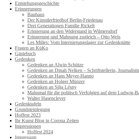
Entstehungsgeschichte
Erinnerungen
Bauhaus
Der Künstlerfriedhof Berlin-Friedenau
Drei Generationen Familie Rickelt
Erinnerung an den Widerstand in Wilmersdorf
Erinnerung und Mahnung zugleich – Otto Wels
Les Milles: Vom Internierungslager zur Gedenkstätte
Fragen an KüKo
Gästebuch
Gedenken
Gedenken an Alwin Schütze
Gedenken an Dinah Nelken – Schriftstellerin, Journalis
Gedenken an Hans Meyer-Hanno
Gedenken an Holger Münzer
Gedenken an Silja Lésny
Mahnmal für die politisch Verfolgten auf dem Ludwig-B
Walter Hasenclever
Gedenktafeln
Grundsteinlegung
Hoffest 2023
Ihr Kunst Blog in Corona Zeiten
Impressionen
Hoffest 2024
Impressum