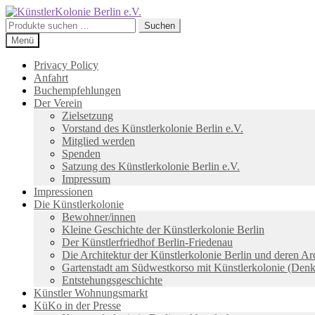
Zur
Zum
Navigation
Inhalt
Suchen
Suchen
springen
springen
nach:
Menü
Privacy Policy
Anfahrt
Buchempfehlungen
Der Verein
Zielsetzung
Vorstand des Künstlerkolonie Berlin e.V.
Mitglied werden
Spenden
Satzung des Künstlerkolonie Berlin e.V.
Impressum
Impressionen
Die Künstlerkolonie
Bewohner/innen
Kleine Geschichte der Künstlerkolonie Berlin
Der Künstlerfriedhof Berlin-Friedenau
Die Architektur der Künstlerkolonie Berlin und deren Ar
Gartenstadt am Südwestkorso mit Künstlerkolonie (Den
Entstehungsgeschichte
Künstler Wohnungsmarkt
KüKo in der Presse