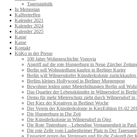
Tagesstatistik
In Memorian
Kaffeetreffen
Kalender 2021
Kalender 2024
Kalender 2025
Kasse
Kasse
Kontakt
KüKo in der Presse
100 Jahre Wohngeschichte Vonovia
Angriff auf die rote Hungerburg in Neue Zürcher Zeitun
Berlin soll Wohnsiedlung kaufen in Berliner Kurier
Berlin will Wilmersdorfer Künstlerkolonie zurückkaufen
Berlins kleines Hollywood in Berliner Morgenpost
Bewohner leiden unter Mieterhöhungen Berlin soll Wohns
Das Quartier der Lebenskünstler in Wilmersdorf in Berl
Demo für mehr Mieterschutz zieht durch Wilmersdorf in
Der Kiez der Kreativen in Berliner Woche
Der Verein der Künstlerkolonie in KiezEdition 01-02 20
Die Hungerburg in Die Zeit
Die Künstlerkolonie in Wilmersdorf in Qiez
Die Rote Tintenburg – Lebendige Vergangenheit in Paul
Die rote Zelle vom Laubenheimer Platz in Der Tagesspie
Engagiert gegen das Vergessen und für die Zukunft der 