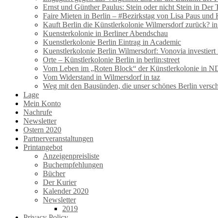
Ernst und Günther Paulus: Stein oder nicht Stein in Der 
Faire Mieten in Berlin – #Bezirkstag von Lisa Paus und
Kauft Berlin die Künstlerkolonie Wilmersdorf zurück? i
Kuensterkolonie in Berliner Abendschau
Kuenstlerkolonie Berlin Eintrag in Academic
Kuenstlerkolonie Berlin Wilmersdorf: Vonovia investiert 
Orte – Künstlerkolonie Berlin in berlin:street
Vom Leben im „Roten Block“ der Künstlerkolonie in N
Vom Widerstand in Wilmersdorf in taz
Weg mit den Bausünden, die unser schönes Berlin versc
Lage
Mein Konto
Nachrufe
Newsletter
Ostern 2020
Partnerveranstaltungen
Printangebot
Anzeigenpreisliste
Buchempfehlungen
Bücher
Der Kurier
Kalender 2020
Newsletter
2019
Privacy Policy