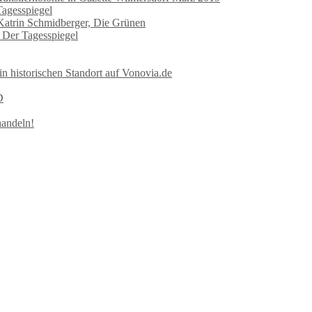
Tagesspiegel
 Katrin Schmidberger, Die Grünen
n Der Tagesspiegel
in historischen Standort auf Vonovia.de
D
handeln!