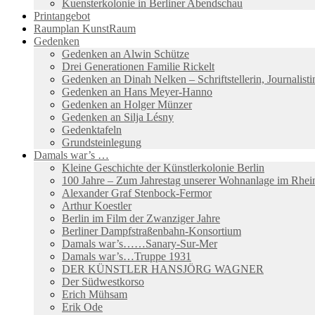
Kuensterkolonie in Berliner Abendschau
Printangebot
Raumplan KunstRaum
Gedenken
Gedenken an Alwin Schütze
Drei Generationen Familie Rickelt
Gedenken an Dinah Nelken – Schriftstellerin, Journalis
Gedenken an Hans Meyer-Hanno
Gedenken an Holger Münzer
Gedenken an Silja Lésny
Gedenktafeln
Grundsteinlegung
Damals war’s …
Kleine Geschichte der Künstlerkolonie Berlin
100 Jahre – Zum Jahrestag unserer Wohnanlage im Rhein
Alexander Graf Stenbock-Fermor
Arthur Koestler
Berlin im Film der Zwanziger Jahre
Berliner Dampfstraßenbahn-Konsortium
Damals war’s……Sanary-Sur-Mer
Damals war’s…Truppe 1931
DER KÜNSTLER HANSJÖRG WAGNER
Der Südwestkorso
Erich Mühsam
Erik Ode