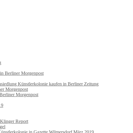
g
 in Berliner Morgenpost
iedlung Künstlerkolonie kaufen in Berliner Zeitung
iner Morgenpost
 Berliner Morgenpost
19
 Klinger Report
gel
Künstlerkolonie in Gazette Wilmersdorf März 2019