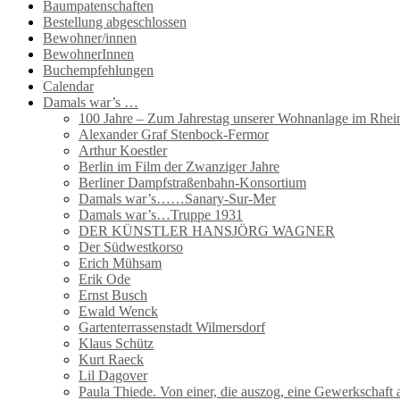
Baumpatenschaften
Bestellung abgeschlossen
Bewohner/innen
BewohnerInnen
Buchempfehlungen
Calendar
Damals war’s …
100 Jahre – Zum Jahrestag unserer Wohnanlage im Rhein
Alexander Graf Stenbock-Fermor
Arthur Koestler
Berlin im Film der Zwanziger Jahre
Berliner Dampfstraßenbahn-Konsortium
Damals war’s……Sanary-Sur-Mer
Damals war’s…Truppe 1931
DER KÜNSTLER HANSJÖRG WAGNER
Der Südwestkorso
Erich Mühsam
Erik Ode
Ernst Busch
Ewald Wenck
Gartenterrassenstadt Wilmersdorf
Klaus Schütz
Kurt Raeck
Lil Dagover
Paula Thiede. Von einer, die auszog, eine Gewerkschaf