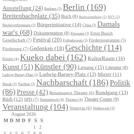
Berlin
(169)
Ausstellung
(24)
Bauhaus
(3)
Breitenbachplatz
(35)
Buch
(8)
Buchvorstellung
(2)
BVV
(2)
Damals
Bürgerinitiative
(14)
Bücherverbrennung
(3)
China
(3)
war's
(68)
Dokumentation
(8)
Ernst Busch
Ehrenamt
(3)
Festival
(20)
Gesellschaft
(7)
Förderprogramme
(5)
Frühjahrsputz
(3)
Geschichte
(114)
Gedenken
(18)
Förderung
(7)
Kueko dabei
(162)
KulturRaum
(16)
Kinder
(4)
Künstler
(90)
Kunst
(51)
Lesung
(15)
Literatur
(8)
Ludwig-Barney-Platz
(13)
Mieter
(11)
Ludwig-Barnay-Platz
(3)
Nachbarschaft
(186)
Politik
Musik
(3)
Nachbar
(3)
(86)
Presse
(42)
Rundgang
(13)
Renaissance Theater
(6)
Rüdi
(12)
Theater Coupe
(9)
SPD
(7)
Stammtisch
(4)
Theater
(4)
Veranstaltung
(104)
Vonovia
(6)
Wettbewerb
(3)
August 2026
M
D
M
D
F
S
S
1
2
3
4
5
6
7
8
9