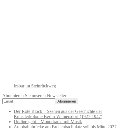
lesbar im Steinrückweg
Abonnieren Sie unseren Newsletter
Der Rote Block – Szenen aus der Geschichte der
Künstlerkolonie Berlin-Wilmersdorf (1927-1947)
Undine geht – Monodrama mit Musik
Autobahnbrücke am Breitenbachplatz soll bis Mitte 2027