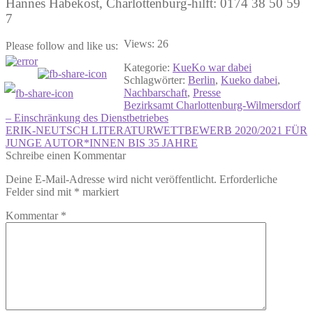
Hannes Habekost, Charlottenburg-hilft: 0174 38 50 59
7
Views: 26
Please follow and like us:
Kategorie:
KueKo war dabei
Schlagwörter:
Berlin
,
Kueko dabei
,
Nachbarschaft
,
Presse
Beitragsnavigation
Vorheriger
Bezirksamt Charlottenburg-Wilmersdorf
Beitrag:
– Einschränkung des Dienstbetriebes
Nächster
ERIK-NEUTSCH LITERATURWETTBEWERB 2020/2021 FÜR
Beitrag:
JUNGE AUTOR*INNEN BIS 35 JAHRE
Schreibe einen Kommentar
Deine E-Mail-Adresse wird nicht veröffentlicht.
Erforderliche
Felder sind mit
*
markiert
Kommentar
*