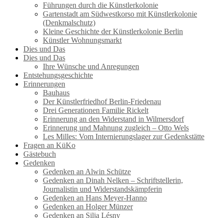
Führungen durch die Künstlerkolonie
Gartenstadt am Südwestkorso mit Künstlerkolonie
(Denkmalschutz)
Kleine Geschichte der Künstlerkolonie Berlin
Künstler Wohnungsmarkt
Dies und Das
Dies und Das
Ihre Wünsche und Anregungen
Entstehungsgeschichte
Erinnerungen
Bauhaus
Der Künstlerfriedhof Berlin-Friedenau
Drei Generationen Familie Rickelt
Erinnerung an den Widerstand in Wilmersdorf
Erinnerung und Mahnung zugleich – Otto Wels
Les Milles: Vom Internierungslager zur Gedenkstätte
Fragen an KüKo
Gästebuch
Gedenken
Gedenken an Alwin Schütze
Gedenken an Dinah Nelken – Schriftstellerin,
Journalistin und Widerstandskämpferin
Gedenken an Hans Meyer-Hanno
Gedenken an Holger Münzer
Gedenken an Silja Lésny