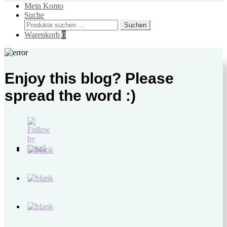
Mein Konto
Suche
Suchen
Suchen
nach:
Warenkorb
0
Enjoy this blog? Please
spread the word :)