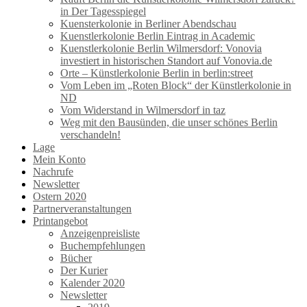
in Der Tagesspiegel
Kuensterkolonie in Berliner Abendschau
Kuenstlerkolonie Berlin Eintrag in Academic
Kuenstlerkolonie Berlin Wilmersdorf: Vonovia
investiert in historischen Standort auf Vonovia.de
Orte – Künstlerkolonie Berlin in berlin:street
Vom Leben im „Roten Block“ der Künstlerkolonie in
ND
Vom Widerstand in Wilmersdorf in taz
Weg mit den Bausünden, die unser schönes Berlin
verschandeln!
Lage
Mein Konto
Nachrufe
Newsletter
Ostern 2020
Partnerveranstaltungen
Printangebot
Anzeigenpreisliste
Buchempfehlungen
Bücher
Der Kurier
Kalender 2020
Newsletter