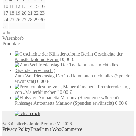
10
11
12
13
14
15
16
17
18
19
20
21
22
23
24
25
26
27
28
29
30
31
« Juli
Warenkorb
Produkte
Geschichte der
Künstlerkolonie Berlin
10,00
€
Zum Weltfriedenstag Der Tod kann auch nicht alles (Spenden
erwünscht)
0,00
€
Premierenlesung
von „Mauerblümchen“
0,00
€
Finissage Antoanetta Marinov (Spenden erwünscht)
0,00
€
© KünstlerKolonie Berlin e.V. 2026
Privacy Policy
Erstellt mit WooCommerce
.