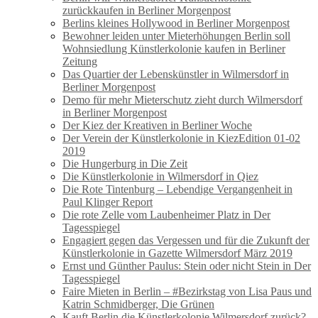
zurückkaufen in Berliner Morgenpost
Berlins kleines Hollywood in Berliner Morgenpost
Bewohner leiden unter Mieterhöhungen Berlin soll
Wohnsiedlung Künstlerkolonie kaufen in Berliner
Zeitung
Das Quartier der Lebenskünstler in Wilmersdorf in
Berliner Morgenpost
Demo für mehr Mieterschutz zieht durch Wilmersdorf
in Berliner Morgenpost
Der Kiez der Kreativen in Berliner Woche
Der Verein der Künstlerkolonie in KiezEdition 01-02
2019
Die Hungerburg in Die Zeit
Die Künstlerkolonie in Wilmersdorf in Qiez
Die Rote Tintenburg – Lebendige Vergangenheit in
Paul Klinger Report
Die rote Zelle vom Laubenheimer Platz in Der
Tagesspiegel
Engagiert gegen das Vergessen und für die Zukunft der
Künstlerkolonie in Gazette Wilmersdorf März 2019
Ernst und Günther Paulus: Stein oder nicht Stein in Der
Tagesspiegel
Faire Mieten in Berlin – #Bezirkstag von Lisa Paus und
Katrin Schmidberger, Die Grünen
Kauft Berlin die Künstlerkolonie Wilmersdorf zurück?