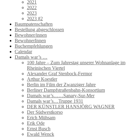
2021
2022
2023
2023 #2
Baumpatenschaften
Bestellung abgeschlossen
Bewohner/innen
BewohnerInnen
Buchempfehlungen
Calendar
Damals war’s …
100 Jahre – Zum Jahrestag unserer Wohnanlage im
Rheinischen Viertel
Alexander Graf Stenbock-Fermor
Arthur Koestler
Berlin im Film der Zwanziger Jahre
Berliner Dampfstraßenbahn-Konsortium
Damals war’s……Sanary-Sur-Mer
Damals war’s…Truppe 1931
DER KÜNSTLER HANSJÖRG WAGNER
Der Südwestkorso
Erich Mühsam
Erik Ode
Ernst Busch
Ewald Wenck