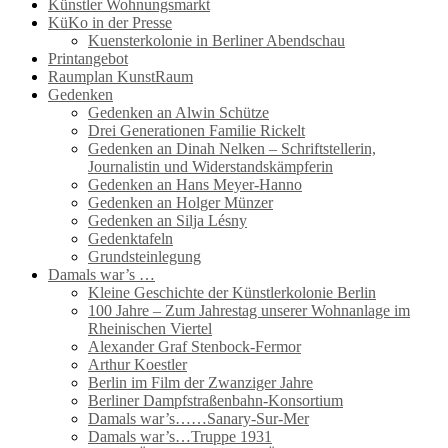
Künstler Wohnungsmarkt
KüKo in der Presse
Kuensterkolonie in Berliner Abendschau
Printangebot
Raumplan KunstRaum
Gedenken
Gedenken an Alwin Schütze
Drei Generationen Familie Rickelt
Gedenken an Dinah Nelken – Schriftstellerin,
Journalistin und Widerstandskämpferin
Gedenken an Hans Meyer-Hanno
Gedenken an Holger Münzer
Gedenken an Silja Lésny
Gedenktafeln
Grundsteinlegung
Damals war’s …
Kleine Geschichte der Künstlerkolonie Berlin
100 Jahre – Zum Jahrestag unserer Wohnanlage im
Rheinischen Viertel
Alexander Graf Stenbock-Fermor
Arthur Koestler
Berlin im Film der Zwanziger Jahre
Berliner Dampfstraßenbahn-Konsortium
Damals war’s……Sanary-Sur-Mer
Damals war’s…Truppe 1931