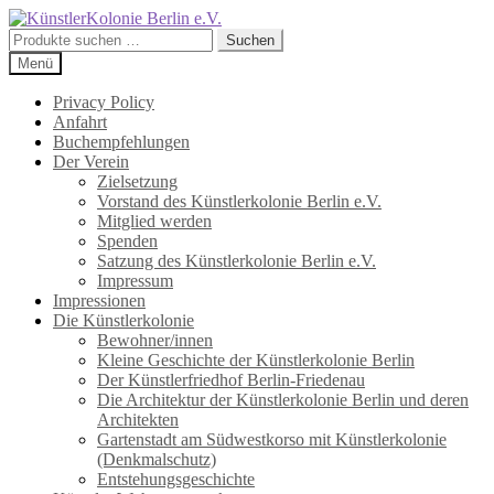
Zur
Zum
Navigation
Inhalt
Suchen
Suchen
springen
springen
nach:
Menü
Privacy Policy
Anfahrt
Buchempfehlungen
Der Verein
Zielsetzung
Vorstand des Künstlerkolonie Berlin e.V.
Mitglied werden
Spenden
Satzung des Künstlerkolonie Berlin e.V.
Impressum
Impressionen
Die Künstlerkolonie
Bewohner/innen
Kleine Geschichte der Künstlerkolonie Berlin
Der Künstlerfriedhof Berlin-Friedenau
Die Architektur der Künstlerkolonie Berlin und deren
Architekten
Gartenstadt am Südwestkorso mit Künstlerkolonie
(Denkmalschutz)
Entstehungsgeschichte