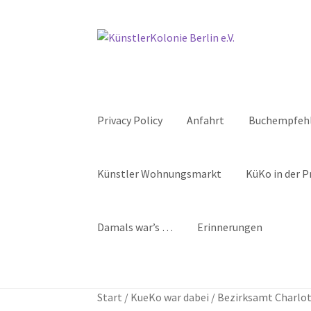
Zur
Zum
Navigation
Inhalt
springen
springen
Privacy Policy
Anfahrt
Buchempfeh
Künstler Wohnungsmarkt
KüKo in der P
Damals war’s …
Erinnerungen
Start
Aktive Nachbarschaft der Künstlerkolon
Start
/
KueKo war dabei
/
Bezirksamt Charlot
Bestellung abgeschlossen
Bewohner/innen