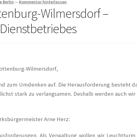
e Berlin
—
Kommentar hinterlassen
tenburg-Wilmersdorf –
Dies und Das
Entstehungsgeschichte
Erinnerungen
Fragen an KüK
Dienstbetriebes
inlegung
Hoffest 2023
Ihr Kunst Blog in Corona Zeiten
Impressio
der 2021
Kalender 2024
Kalender 2025
Kasse
Kasse
Kontakt
e
Newsletter
Ostern 2020
Partnerveranstaltungen
Printangebot
lottenburg-Wilmersdorf,
Künstlern
Veranstaltung
Veranstaltungsplan
Vereinsgeschichte
 und zum Umdenken auf. Die Herausforderung besteht da
lichst stark zu verlangsamen. Deshalb werden auch wir
irksbürgermeister Arne Herz:
usforderungen. Als Verwaltung wollen wir Leuchtturm