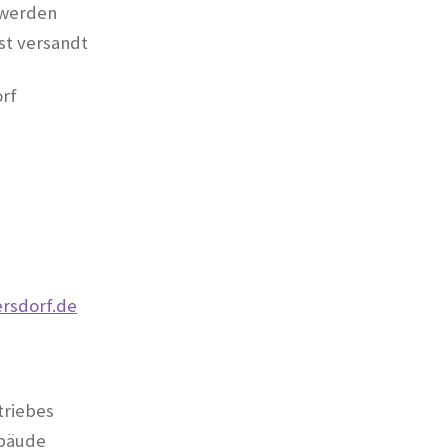
 werden
st versandt
rf
rsdorf.de
triebes
ebäude