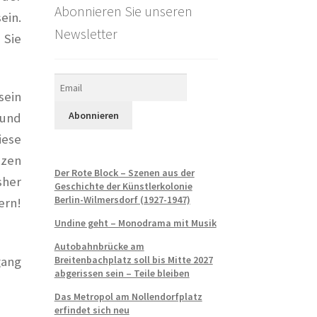
Abonnieren Sie unseren
ein.
Newsletter
 Sie
sein
 und
iese
tzen
Der Rote Block – Szenen aus der
sher
Geschichte der Künstlerkolonie
Berlin-Wilmersdorf (1927-1947)
ern!
Undine geht – Monodrama mit Musik
Autobahnbrücke am
Breitenbachplatz soll bis Mitte 2027
gang
abgerissen sein – Teile bleiben
Das Metropol am Nollendorfplatz
erfindet sich neu