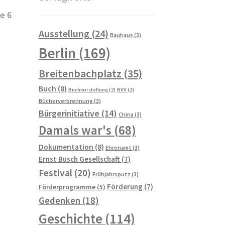
e 6
Ausstellung
(24)
Bauhaus
(3)
Berlin
(169)
Breitenbachplatz
(35)
Buch
(8)
Buchvorstellung
(2)
BVV
(2)
Bücherverbrennung
(3)
Bürgerinitiative
(14)
China
(3)
Damals war's
(68)
Dokumentation
(8)
Ehrenamt
(3)
Ernst Busch Gesellschaft
(7)
Festival
(20)
Frühjahrsputz
(3)
Förderung
(7)
Förderprogramme
(5)
Gedenken
(18)
Geschichte
(114)