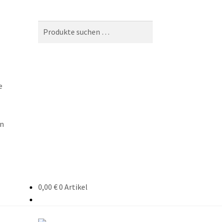
Suchen
Suchen
nach:
e
n
0,00
€
0 Artikel