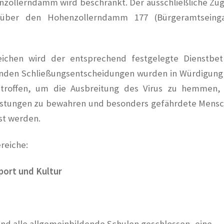
zollerndamm wird beschränkt. Der ausschließliche Zu
 über den Hohenzollerndamm 177 (Bürgeramtseing
ichen wird der entsprechend festgelegte Dienstbet
genden Schließungsentscheidungen wurden in Würdigung
etroffen, um die Ausbreitung des Virus zu hemmen,
astungen zu bewahren und besonders gefährdete Mens
st werden.
reiche:
port und Kultur
sind alle allgemeinbildende Schulen geschlossen, eine