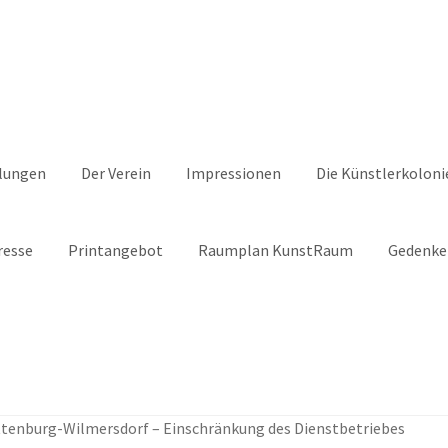
lungen
Der Verein
Impressionen
Die Künstlerkoloni
resse
Printangebot
Raumplan KunstRaum
Gedenke
ie Berlin
Aktivitäten
Anfahrt
Archiv
Baumpatenschaften
tenburg-Wilmersdorf – Einschränkung des Dienstbetriebes
BewohnerInnen
Buchempfehlungen
Calendar
Damals war’s …