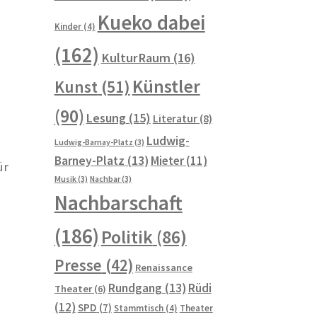
Kueko dabei
Kinder
(4)
(162)
KulturRaum
(16)
Künstler
Kunst
(51)
(90)
Lesung
(15)
Literatur
(8)
Ludwig-
Ludwig-Barnay-Platz
(3)
Barney-Platz
(13)
Mieter
(11)
ür
Musik
(3)
Nachbar
(3)
Nachbarschaft
(186)
Politik
(86)
Presse
(42)
Renaissance
Rundgang
(13)
Rüdi
Theater
(6)
(12)
SPD
(7)
Stammtisch
(4)
Theater