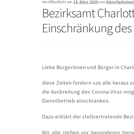
Veröffentlicht am
18. März 2020
von
Künstlerkoloni
Bezirksamt Charlot
Der Verein
Die Künstlerkolonie
Dies und Das
Einschränkung des 
Gästebuch
Gedenken
Gedenktafeln
Grundste
Impressum
In Memorian
Kaffeetreffen
Kalen
KüKo in der Presse
Lage
Mein Konto
Nachruf
Liebe Bürgerinnen und Bürger in Char
Privacy Policy
Spurensuche
Stammtisch mit 
diese Zeiten fordern uns alle heraus
die Ausbreitung des Corona-Virus mög
Willkommen
Dienstbetrieb einschränken.
Dazu erklärt der stellvertretende Bez
Wir alle stehen vor besonderen Hera