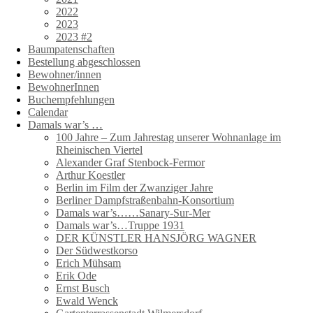
2022
2023
2023 #2
Baumpatenschaften
Bestellung abgeschlossen
Bewohner/innen
BewohnerInnen
Buchempfehlungen
Calendar
Damals war’s …
100 Jahre – Zum Jahrestag unserer Wohnanlage im
Rheinischen Viertel
Alexander Graf Stenbock-Fermor
Arthur Koestler
Berlin im Film der Zwanziger Jahre
Berliner Dampfstraßenbahn-Konsortium
Damals war’s……Sanary-Sur-Mer
Damals war’s…Truppe 1931
DER KÜNSTLER HANSJÖRG WAGNER
Der Südwestkorso
Erich Mühsam
Erik Ode
Ernst Busch
Ewald Wenck