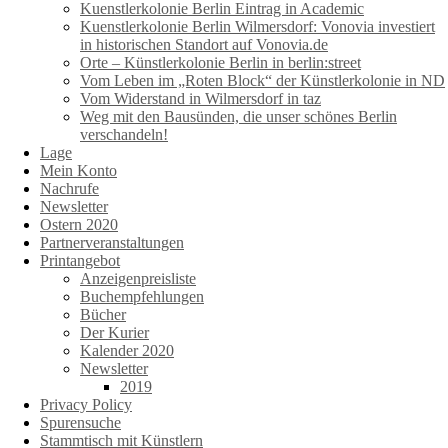
Kuenstlerkolonie Berlin Eintrag in Academic
Kuenstlerkolonie Berlin Wilmersdorf: Vonovia investiert
in historischen Standort auf Vonovia.de
Orte – Künstlerkolonie Berlin in berlin:street
Vom Leben im „Roten Block“ der Künstlerkolonie in ND
Vom Widerstand in Wilmersdorf in taz
Weg mit den Bausünden, die unser schönes Berlin
verschandeln!
Lage
Mein Konto
Nachrufe
Newsletter
Ostern 2020
Partnerveranstaltungen
Printangebot
Anzeigenpreisliste
Buchempfehlungen
Bücher
Der Kurier
Kalender 2020
Newsletter
2019
Privacy Policy
Spurensuche
Stammtisch mit Künstlern