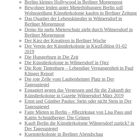
Berlins kleines Hollywood in Berliner Morgenpost
Bewohner leiden unter Mieterhöhungen Berlin soll
Wohnsiedlung Künstlerkolonie kaufen in Berliner Zeitung
Das Quartier der Lebenskünstler in Wilmersdorf in
Berliner Morgenpost
Demo für mehr Mieterschutz zieht durch Wilmersdorf in
Berliner Morgenpost
Der Kiez der Kreativen in Berliner Woche
Der Verein der Künstlerkolonie in KiezEdition 01-02
2019
Die Hungerburg in Die Zeit
Die Künstlerkolonie in Wilmersdorf in Qiez
Die Rote Tintenburg – Lebendige Vergangenheit in Paul
Klinger Report
Die rote Zelle vom Laubenheimer Platz in Der
Tagesspiegel
Engagiert gegen das Vergessen und für die Zukunft der
Künstlerkolonie in Gazette Wilmersdorf März 2019
Ernst und Günther Paulus: Stein oder nicht Stein in Der
Tagesspiegel
Faire Mieten in Berlin – #Bezirkstag von Lisa Paus und
Katrin Schmidberger, Die Grünen
Kauft Berlin die Künstlerkolonie Wilmersdorf zurück? in
Der Tagesspiegel
Kuensterkolonie in Berliner Abendschau