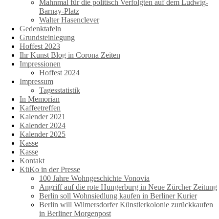
Mahnmal für die politisch Verfolgten auf dem Ludwig-
Barnay-Platz
Walter Hasenclever
Gedenktafeln
Grundsteinlegung
Hoffest 2023
Ihr Kunst Blog in Corona Zeiten
Impressionen
Hoffest 2024
Impressum
Tagesstatistik
In Memorian
Kaffeetreffen
Kalender 2021
Kalender 2024
Kalender 2025
Kasse
Kasse
Kontakt
KüKo in der Presse
100 Jahre Wohngeschichte Vonovia
Angriff auf die rote Hungerburg in Neue Zürcher Zeitung
Berlin soll Wohnsiedlung kaufen in Berliner Kurier
Berlin will Wilmersdorfer Künstlerkolonie zurückkaufen
in Berliner Morgenpost