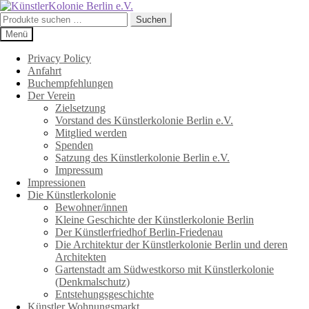
Zur
Zum
Navigation
Inhalt
Suchen
Suchen
springen
springen
nach:
Menü
Privacy Policy
Anfahrt
Buchempfehlungen
Der Verein
Zielsetzung
Vorstand des Künstlerkolonie Berlin e.V.
Mitglied werden
Spenden
Satzung des Künstlerkolonie Berlin e.V.
Impressum
Impressionen
Die Künstlerkolonie
Bewohner/innen
Kleine Geschichte der Künstlerkolonie Berlin
Der Künstlerfriedhof Berlin-Friedenau
Die Architektur der Künstlerkolonie Berlin und deren
Architekten
Gartenstadt am Südwestkorso mit Künstlerkolonie
(Denkmalschutz)
Entstehungsgeschichte
Künstler Wohnungsmarkt