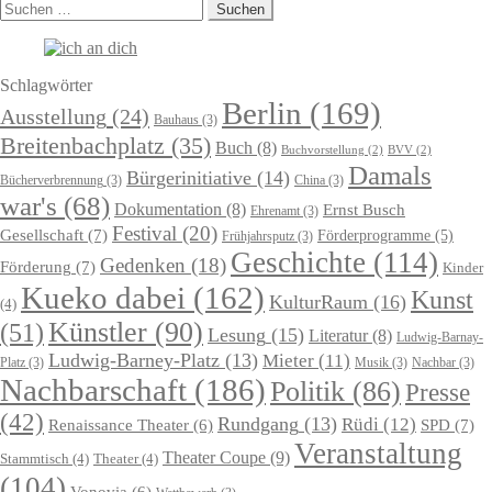
Suchen
nach:
Schlagwörter
Berlin
(169)
Ausstellung
(24)
Bauhaus
(3)
Breitenbachplatz
(35)
Buch
(8)
Buchvorstellung
(2)
BVV
(2)
Damals
Bürgerinitiative
(14)
Bücherverbrennung
(3)
China
(3)
war's
(68)
Dokumentation
(8)
Ernst Busch
Ehrenamt
(3)
Festival
(20)
Gesellschaft
(7)
Förderprogramme
(5)
Frühjahrsputz
(3)
Geschichte
(114)
Gedenken
(18)
Förderung
(7)
Kinder
Kueko dabei
(162)
Kunst
KulturRaum
(16)
(4)
Künstler
(90)
(51)
Lesung
(15)
Literatur
(8)
Ludwig-Barnay-
Ludwig-Barney-Platz
(13)
Mieter
(11)
Platz
(3)
Musik
(3)
Nachbar
(3)
Nachbarschaft
(186)
Politik
(86)
Presse
(42)
Rundgang
(13)
Rüdi
(12)
Renaissance Theater
(6)
SPD
(7)
Veranstaltung
Theater Coupe
(9)
Stammtisch
(4)
Theater
(4)
(104)
Vonovia
(6)