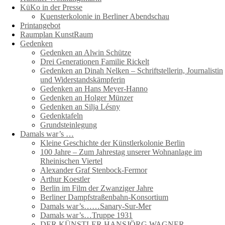
KüKo in der Presse
Kuensterkolonie in Berliner Abendschau
Printangebot
Raumplan KunstRaum
Gedenken
Gedenken an Alwin Schütze
Drei Generationen Familie Rickelt
Gedenken an Dinah Nelken – Schriftstellerin, Journalistin
und Widerstandskämpferin
Gedenken an Hans Meyer-Hanno
Gedenken an Holger Münzer
Gedenken an Silja Lésny
Gedenktafeln
Grundsteinlegung
Damals war’s …
Kleine Geschichte der Künstlerkolonie Berlin
100 Jahre – Zum Jahrestag unserer Wohnanlage im
Rheinischen Viertel
Alexander Graf Stenbock-Fermor
Arthur Koestler
Berlin im Film der Zwanziger Jahre
Berliner Dampfstraßenbahn-Konsortium
Damals war’s……Sanary-Sur-Mer
Damals war’s…Truppe 1931
DER KÜNSTLER HANSJÖRG WAGNER