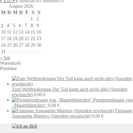
Wettbewerb
(3)
August 2026
M
D
M
D
F
S
S
1
2
3
4
5
6
7
8
9
10
11
12
13
14
15
16
17
18
19
20
21
22
23
24
25
26
27
28
29
30
31
« Juli
Warenkorb
Produkte
Zum Weltfriedenstag Der Tod kann auch nicht alles (Spenden
erwünscht)
0,00
€
Premierenlesung von
„Mauerblümchen“
0,00
€
Finissage
Antoanetta Marinov (Spenden erwünscht)
0,00
€