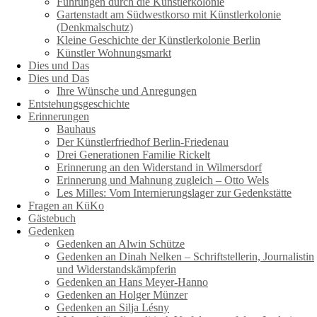
Führungen durch die Künstlerkolonie
Gartenstadt am Südwestkorso mit Künstlerkolonie
(Denkmalschutz)
Kleine Geschichte der Künstlerkolonie Berlin
Künstler Wohnungsmarkt
Dies und Das
Dies und Das
Ihre Wünsche und Anregungen
Entstehungsgeschichte
Erinnerungen
Bauhaus
Der Künstlerfriedhof Berlin-Friedenau
Drei Generationen Familie Rickelt
Erinnerung an den Widerstand in Wilmersdorf
Erinnerung und Mahnung zugleich – Otto Wels
Les Milles: Vom Internierungslager zur Gedenkstätte
Fragen an KüKo
Gästebuch
Gedenken
Gedenken an Alwin Schütze
Gedenken an Dinah Nelken – Schriftstellerin, Journalistin
und Widerstandskämpferin
Gedenken an Hans Meyer-Hanno
Gedenken an Holger Münzer
Gedenken an Silja Lésny